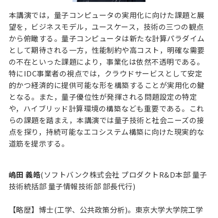
本講演では，量子コンピュータの実用化に向けた課題と展
望を，ビジネスモデル，ユースケース，技術の三つの観点
から俯瞰する。量子コンピュータは新たな計算パラダイム
として期待される一方，性能制約や高コスト，明確な需要
の不在といった課題により，事業化は依然不透明である。
特にIDC事業者の視点では，クラウドサービスとして安定
的かつ経済的に提供可能な形を構築することが実用化の鍵
となる。また，量子優位性が発揮される問題設定の特定
や，ハイブリッド計算環境の構築なども重要である。これ
らの課題を踏まえ，本講演では量子技術と社会ニーズの接
点を探り，持続可能なエコシステム構築に向けた現実的な
道筋を提示する。
嶋田 義皓
(ソフトバンク株式会社 プロダクトR&D本部 量子
技術統括部 量子情報技術部 部長代行)
【略歴】博士(工学、公共政策分析)。東京大学大学院工学