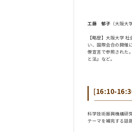
工藤 郁子
（大阪大学
【略歴】大阪大学 社
い、国際会合の開催に
僚宣言で参照された。
と法』など。
[16:10-1
科学技術振興機構研究
テーマを補完する話題