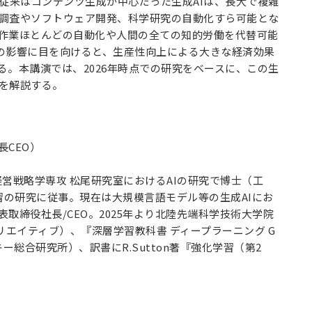
従来はコンテンツ生成が中心だった生成AIは、長大で複雑
る調査やソフトウェア開発、科学研究の自動化すら可能とな
の作業ほとんどの自動化や人間の全ての知的労働を代替可能
への影響に目を向けると、生産性向上による大きな経済効果
る。本講演では、2026年時点での研究をベースに、この生
望を解説する。
長CEO）
術経営戦略学専攻 松尾研究室におけるAIの研究で博士（工
の研究に従事。現在は大規模言語モデル等の生成AIにお
代表取締役社長/CEO。2025年より北陸先端科学技術大学院
リエイティブ）、『深層学習教科書 ディープラーニング G
キー総合研究所）、訳書にR.Sutton著『強化学習（第2