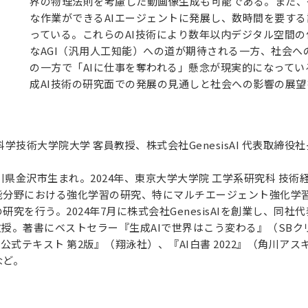
界の物理法則を考慮した動画像生成も可能である。また、
な作業ができるAIエージェントに発展し、数時間を要す
っている。これらのAI技術により数年以内デジタル空間
なAGI（汎用人工知能）への道が期待される一方、社会
の一方で「AIに仕事を奪われる」懸念が現実的になってい
成AI技術の研究面での発展の見通しと社会への影響の展
学技術大学院大学 客員教授、株式会社GenesisAI 代表取締役社
石川県金沢市生まれ。2024年、東京大学大学院 工学系研究科 技
能分野における強化学習の研究、特にマルチエージェント強化学習
究を行う。2024年7月に株式会社GenesisAIを創業し、同社
員教授。著書にベストセラー『生成AIで世界はこう変わる』（SBク
公式テキスト 第2版』（翔泳社）、『AI白書 2022』（角川アス
など。