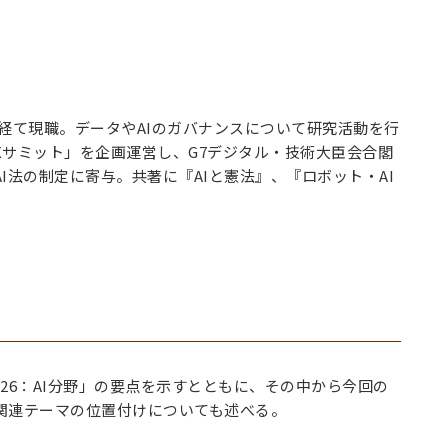
経て現職。データやAIのガバナンスについて研究活動を行
Xサミット」を企画運営し、G7デジタル・技術大臣会合閣
I法の制定に寄与。共著に『AIと憲法』、『ロボット・AI
26：AI分野」の要点を示すとともに、その中から今回の
I関連テーマの位置付けについても述べる。