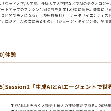
リウッド大学/大学院、多摩大学大学院などでAIのテクノロジー
ートアップのブンシン合同会社を創業しCEOに就任。著書に『頭がいい
００時間でモノになる』（技術評論社）『データサイエンティスト
アナロジア AIの次に来るもの』（ジョージ・ダイソン著、早川
10]休憩
15:05]Session2「生成AIとAIエージェン
生成AIはおそらく人類史上最大の技術革命である。2026