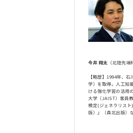
今井 翔太
（北陸先端科
【略歴】1994年、
学）を取得。人工知
ける強化学習の活用の研
大学（JAIST）客
検定(ジェネラリスト)
版）』（森北出版）