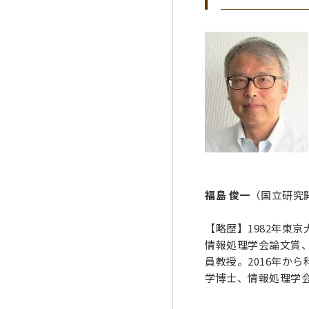
福島 俊一
（国立研究
【略歴】1982年東
情報処理学会論文賞、
員教授。2016年か
学博士、情報処理学