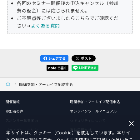
各回のセミナー開催後の申込キャンセル（参加
費の返金）には応じられません。
ご不明点等ございましたらこちらでご確認くだ
さい➜
よくある質問
聴講参加・アーカイブ配信申込
開催情報
聴講参加・アーカイブ配信申込
参加者の声
オンラインツールマニュアル
スポンサー募集案内
セキュリティについて
プライバシーポリシー
事務局所在地
本サイトは、クッキー（Cookie）を使用しています。本サイ
倫理綱領
トの利用を続ける場合、クッキーの使用にご同意いただいたこ
著作権について