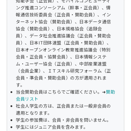
知能学会（正会員）、モバイルコンピューティ
ング推進コンソーシアム（幹事・正会員）、情
報通信技術委員会（正会員・賛助会員）、イン
ターネット協会（賛助会員）、日本データ通信
協会（賛助会員）、日本規格協会（追録会
員）、データ社会推進協議会（正会員・賛助会
員）、日本IT団体連盟（正会員・賛助会員）、
日本オープンオンライン教育推進協議会（特別
会員・正会員・協賛会員）、日本情報システ
ム・ユーザー協会（正会員）、中部産業連盟
（会員企業）、ＩＴスキル研究フォーラム（正
会員・準会員・賛助会員）の方が適用されま
す。
当会賛助会員はこちらでご確認ください。➜
賛助
会員リスト
社会人学生の方は、正会員または一般非会員の
適用となります。
学生の参加費は、会員・非会員を問いません。
学生にはジュニア会員を含みます。