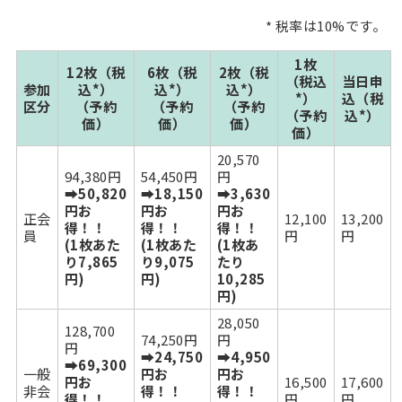
* 税率は10%です。
1枚
12枚（税
6枚（税
2枚（税
（税込
当日申
参加
込*）
込*）
込*）
*）
込（税
区分
（予約
（予約
（予約
（予約
込*）
価）
価）
価）
価）
20,570
94,380円
54,450円
円
➡50,820
➡18,150
➡3,630
円お
円お
円お
正会
12,100
13,200
得！！
得！！
得！！
員
円
円
(1枚あた
(1枚あた
(1枚あ
り7,865
り9,075
たり
円)
円)
10,285
円)
28,050
128,700
74,250円
円
円
➡24,750
➡4,950
➡69,300
一般
円お
円お
円お
16,500
17,600
非会
得！！
得！！
得！！
円
円