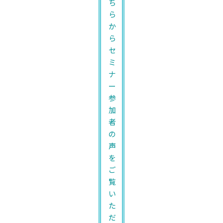
ち
ら
か
ら
セ
ミ
ナ
ー
参
加
者
の
声
を
ご
覧
い
た
だ