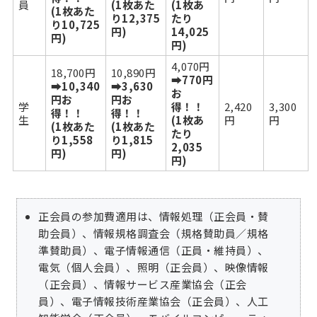
員
(1枚あた
(1枚あ
(1枚あた
り12,375
たり
り10,725
円)
14,025
円)
円)
4,070円
18,700円
10,890円
➡770円
➡10,340
➡3,630
お
円お
円お
学
得！！
2,420
3,300
得！！
得！！
生
(1枚あ
円
円
(1枚あた
(1枚あた
たり
り1,558
り1,815
2,035
円)
円)
円)
正会員の参加費適用は、情報処理（正会員・賛
助会員）、情報規格調査会（規格賛助員／規格
準賛助員）、電子情報通信（正員・維持員）、
電気（個人会員）、照明（正会員）、映像情報
（正会員）、情報サービス産業協会（正会
員）、電子情報技術産業協会（正会員）、人工