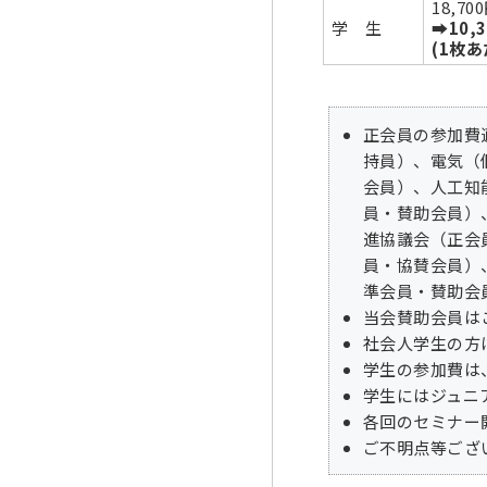
18,70
学 生
➡10,
(1枚あ
正会員の参加費
持員）、電気（
会員）、人工知
員・賛助会員）
進協議会（正会
員・協賛会員）
準会員・賛助会
当会賛助会員は
社会人学生の方
学生の参加費は
学生にはジュニ
各回のセミナー
ご不明点等ござ