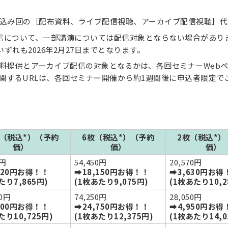
込み回の［配布資料、ライブ配信視聴、アーカイブ配信視聴］代
信について、一部講演については配信対象とならない場合があり
ずれも2026年2月27日までとなります。
料提供とアーカイブ配信の対象となるかは、各回セミナーWeb
関するURLは、各回セミナー開催から約1週間後に申込者限定で
枚（税込*）（予約
6枚（税込*）（予約
2枚（税込*）
価）
価）
価）
0円
54,450円
20,570円
820円お得！！
➡18,150円お得！！
➡3,630円お得
たり7,865円)
(1枚あたり9,075円)
(1枚あたり10,2
00円
74,250円
28,050円
300円お得！！
➡24,750円お得！！
➡4,950円お得
たり10,725円)
(1枚あたり12,375円)
(1枚あたり14,0