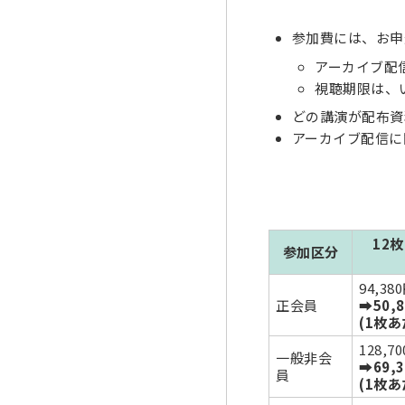
参加費には、お申
アーカイブ配
視聴期限は、い
どの講演が配布資
アーカイブ配信に
12
参加区分
94,38
正会員
➡50,
(1枚あ
128,7
一般非会
➡69,
員
(1枚あ