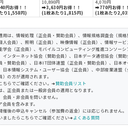
0円
10,890円
4,070円
340円お得！！
➡3,630円お得！！
➡770円お得！
たり1,558円)
(1枚あたり1,815円)
(1枚あたり2,03
適用は、情報処理（正会員・賛助会員）、情報規格調査会（規格
個人会員）、照明（正会員）、映像情報（正会員）、情報サービ
能学会（正会員）、モバイルコンピューティング推進コンソーシ
、インターネット協会（賛助会員）、日本データ通信協会（賛助
員・賛助会員）、日本IT団体連盟（正会員・賛助会員）、日本
、日本情報システム・ユーザー協会（正会員）、中部産業連盟（
員）の方が適用されます。
こちらでご確認ください。➜
賛助会員リスト
は、正会員または一般非会員の適用となります。
、会員・非会員を問いません。
ア会員を含みます。
開催後の申込キャンセル（参加費の返金）には応じられません。
いましたらこちらでご確認ください➜
よくある質問