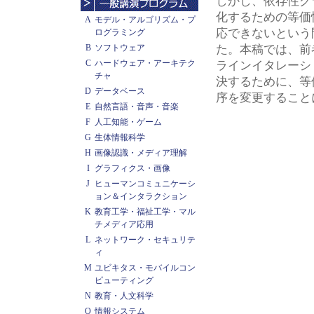
しかし、依存性グ
化するための等価
A
モデル・アルゴリズム・プ
応できないという
ログラミング
B
ソフトウェア
た。本稿では、前
C
ハードウェア・アーキテク
ラインイタレーシ
チャ
決するために、等
D
データベース
序を変更すること
E
自然言語・音声・音楽
F
人工知能・ゲーム
G
生体情報科学
H
画像認識・メディア理解
I
グラフィクス・画像
J
ヒューマンコミュニケーシ
ョン＆インタラクション
K
教育工学・福祉工学・マル
チメディア応用
L
ネットワーク・セキュリテ
ィ
M
ユビキタス・モバイルコン
ピューティング
N
教育・人文科学
O
情報システム