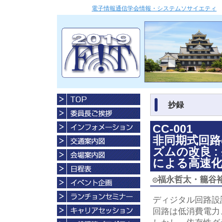
電子情報通信学会情報・システムソサイエティ
抄録
CC-001
非同期式回
ズムの改良 
による高速
◎
福永哲太・籠谷
ディジタル回路設
回路は低消費電力