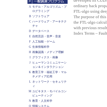
developed its CUDA
ordinary back prop
A
モデル・アルゴリズム・プ
FTL-algo using dee
ログラミング
B
ソフトウェア
The purpose of this
C
ハードウェア・アーキテク
the FTL-algo calcul
チャ
with previous result
D
データベース
Index Terms – Faul
E
自然言語・音声・音楽
F
人工知能・ゲーム
G
生体情報科学
H
画像認識・メディア理解
I
グラフィクス・画像
J
ヒューマンコミュニケーシ
ョン＆インタラクション
K
教育工学・福祉工学・マル
チメディア応用
L
ネットワーク・セキュリテ
ィ
M
ユビキタス・モバイルコン
ピューティング
N
教育・人文科学
O
情報システム