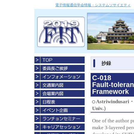
電子情報通信学会情報・システムソサイエティ
抄録
C-018
Fault-tolera
Framework
○
Astriwindusari・
Univ.）
One of the author p
make 3-layered perc