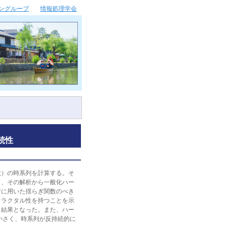
ングループ
情報処理学会
続性
）の時系列を計算する。そ
し、その解析から一般化ハー
析に用いた揺らぎ関数のべき
フラクタル性を持つことを示
う結果となった。また、ハー
小さく、時系列が反持続的に