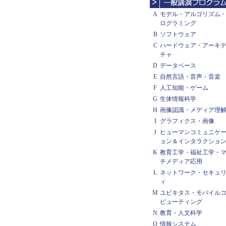
A
モデル・アルゴリズム
ログラミング
B
ソフトウェア
C
ハードウェア・アーキ
チャ
D
データベース
E
自然言語・音声・音楽
F
人工知能・ゲーム
G
生体情報科学
H
画像認識・メディア理
I
グラフィクス・画像
J
ヒューマンコミュニケ
ョン＆インタラクショ
K
教育工学・福祉工学・
チメディア応用
L
ネットワーク・セキュ
ィ
M
ユビキタス・モバイル
ピューティング
N
教育・人文科学
O
情報システム