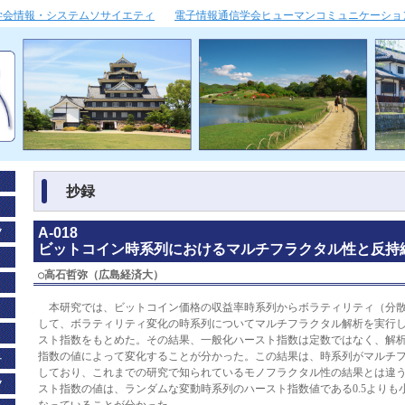
学会情報・システムソサイエティ
電子情報通信学会ヒューマンコミュニケーショ
抄録
A-018
ビットコイン時系列におけるマルチフラクタル性と反持
○
高石哲弥（広島経済大）
本研究では、ビットコイン価格の収益率時系列からボラティリティ（分散
して、ボラティリティ変化の時系列についてマルチフラクタル解析を実行
スト指数をもとめた。その結果、一般化ハースト指数は定数ではなく、解
指数の値によって変化することが分かった。この結果は、時系列がマルチ
しており、これまでの研究で知られているモノフラクタル性の結果とは違
スト指数の値は、ランダムな変動時系列のハースト指数値である0.5よりも