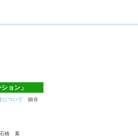
ーション」
号について
細谷
石橋 素