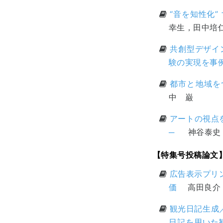
“音を知性化” 
幸生，田中培
共創型デザイ
験の実現を事
都市と地域を
中 巌
アートの視点
─
神谷泰史
【特集号投稿論文
広告表示プリ
価
高田良介，
観光日記生成／
日記を用いた