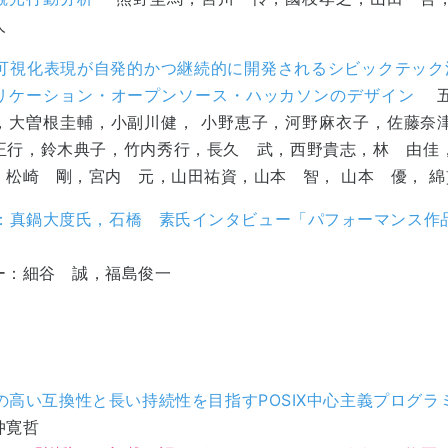
人
可視化表現が自発的かつ継続的に開発されるシビックテック活
リケーション・オープンソース・ハッカソンのデザイン
五
，大曽根圭輔，小副川健， 小野恵子，河野麻衣子，佐藤奈
正行，鈴木典子，竹内秀行，長久 武，西野貴志，林 由佳
，松崎 剛，宮内 元，山田祐資，山本 智， 山本 優， 綿
：真鍋大度氏，石橋 素氏インタビュー「パフォーマンス作
に」
ー：細谷 誠，福島俊一
の高い互換性と長い持続性を目指すPOSIX中心主義プログ
仲寛哲