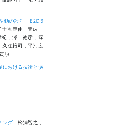
動の設計：E2D3
十嵐康伸，壹岐
津紀，澤 徳彦，篠
，久住裕司，平河広
貫順一
品における技術と演
ラミング
松浦智之，