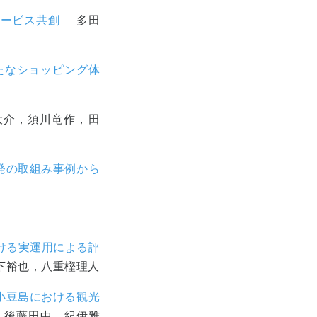
のサービス共創
多田
たなショッピング体
介，須川竜作，田
発の取組み事例から
おける実運用による評
下裕也，八重樫理人
県小豆島における観光
後藤田中，紀伊雅