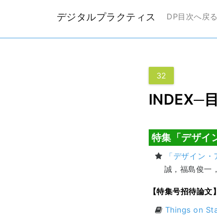
デジタルプラクティス
DP目次へ戻
32
INDEX─
特集「デザイ
「デザイン・
誠，福島俊一
【特集号招待論文
Things o