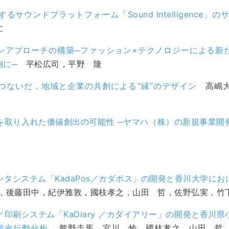
するサウンドプラットフォーム「Sound Intelligence」
仁
ンアプローチの構築─ファッション×テクノロジーによる新
例に─
平松広司，平野 隆
つないだ，地域と企業の共創による“縁”のデザイン
高嶋大
を取り入れた価値創出の可能性 ─ヤマハ（株）の新規事業開
】
ンタシステム「KadaPos／カダポス」の開発と香川大学に
後藤田中，紀伊雅敦，國枝孝之，山田 哲，佐野弘実，竹
印刷システム「KaDiary ／カダイアリー」の開発と香川
観光行動分析
熊野圭馬，宮川 怜，國枝孝之，山田 哲，