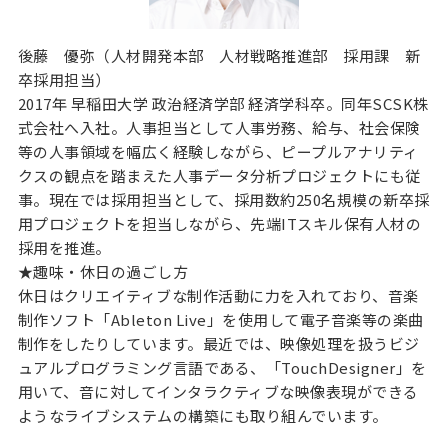
後藤 優弥（人材開発本部 人材戦略推進部 採用課 新
卒採用担当）
2017年 早稲田大学 政治経済学部 経済学科卒。同年SCSK株
式会社へ入社。人事担当として人事労務、給与、社会保険
等の人事領域を幅広く経験しながら、ピープルアナリティ
クスの観点を踏まえた人事データ分析プロジェクトにも従
事。現在では採用担当として、採用数約250名規模の新卒採
用プロジェクトを担当しながら、先端ITスキル保有人材の
採用を推進。
★趣味・休日の過ごし方
休日はクリエイティブな制作活動に力を入れており、音楽
制作ソフト「Ableton Live」を使用して電子音楽等の楽曲
制作をしたりしています。最近では、映像処理を扱うビジ
ュアルプログラミング言語である、「TouchDesigner」を
用いて、音に対してインタラクティブな映像表現ができる
ようなライブシステムの構築にも取り組んでいます。