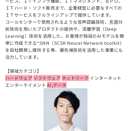
ービス、ＩＴインフラ構築、ＩＴマネジメント、ＢＰＯ、
ＩＴハード・ソフト販売まで、企業経営に必要なすべての
ＩＴサービスをフルラインアップで提供しています。
コールセンターで使用されるような音声認識技術、言語分
析技術を用いたプロダクトの提供や、深層学習（Deep
Learning）技術を活用した、お客様が独自のAIモデルを簡
単に作成できる*SNN（SCSK Neural Network toolkit）
を自社開発し提供する等、最先端技術を活用した事業にも
注力しています。
【領域カテゴリ】
ハードウェア
ソフトウェア
ネットワーク
インターネット
エンターテイメント
AI,データ