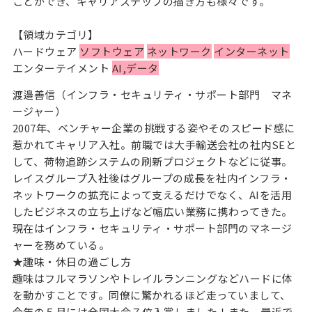
ことができ、キャリアステップの描き方も様々です。
【領域カテゴリ】
ハードウェア
ソフトウェア
ネットワーク
インターネット
エンターテイメント
AI,データ
渡邉善信（インフラ・セキュリティ・サポート部門 マネ
ージャー）
2007年、ベンチャー企業の挑戦する姿やそのスピード感に
惹かれてキャリア入社。前職では大手輸送会社の社内SEと
して、荷物追跡システムの刷新プロジェクトなどに従事。
レイスグループ入社後はグループの成長を社内インフラ・
ネットワークの拡充によって支えるだけでなく、AIを活用
したビジネスの立ち上げなど幅広い業務に携わってきた。
現在はインフラ・セキュリティ・サポート部門のマネージ
ャーを務めている。
★趣味・休日の過ごし方
趣味はフルマラソンやトレイルランニングなどハードに体
を動かすことです。同僚に驚かれるほど走っていまして、
今年の５月には全国大会７位入賞しました！また、最近で