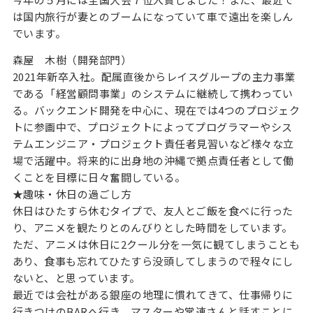
は国内旅行が妻とのブームになっていて車で遠出を楽しん
でいます。
森屋 木樹（開発部門）
2021年新卒入社。配属直後からレイスグループの主力事業
である「経営顧問事業」のシステムに継続して携わってい
る。バックエンド開発を中心に、現在では4つのプロジェク
トに参画中で、プロジェクトによってプログラマーやシス
テムエンジニア・プロジェクト責任者見習いなど様々な立
場で活躍中。将来的に出身地の沖縄で拠点責任者として働
くことを目標に日々奮闘している。
★趣味・休日の過ごし方
休日はひたすら休むタイプで、友人とご飯を食べに行った
り、アニメを観たりとのんびりとした時間をしています。
ただ、アニメは休日に2クール分を一気に観てしまうことも
あり、食事も忘れてひたすら没頭してしまうので程々にし
ないと、と思っています。
最近では会社がある銀座の地理に慣れてきて、仕事帰りに
行きつけのBARへ行き、マスターや常連さんと話すことに