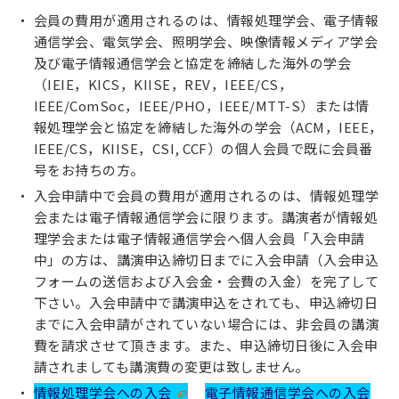
会員の費用が適用されるのは、情報処理学会、電子情報
通信学会、電気学会、照明学会、映像情報メディア学会
及び電子情報通信学会と協定を締結した海外の学会
（IEIE，KICS，KIISE，REV，IEEE/CS，
IEEE/ComSoc，IEEE/PHO，IEEE/MTT-S）または情
報処理学会と協定を締結した海外の学会（ACM，IEEE，
IEEE/CS，KIISE，CSI, CCF）の個人会員で既に会員番
号をお持ちの方。
入会申請中で会員の費用が適用されるのは、情報処理学
会または電子情報通信学会に限ります。講演者が情報処
理学会または電子情報通信学会へ個人会員「入会申請
中」の方は、講演申込締切日までに入会申請（入会申込
フォームの送信および入会金・会費の入金）を完了して
下さい。入会申請中で講演申込をされても、申込締切日
までに入会申請がされていない場合には、非会員の講演
費を請求させて頂きます。また、申込締切日後に入会申
請されましても講演費の変更は致しません。
情報処理学会への入会
電子情報通信学会への入会