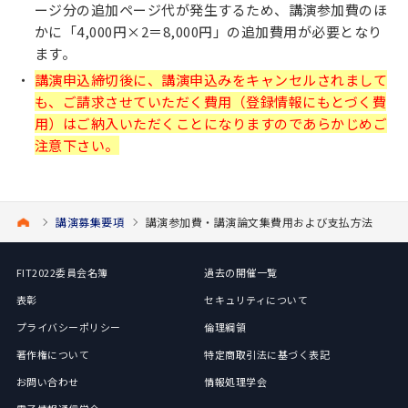
ージ分の追加ページ代が発生するため、講演参加費のほ
かに「4,000円×2＝8,000円」の追加費用が必要となり
ます。
講演申込締切後に、講演申込みをキャンセルされまして
も、ご請求させていただく費用（登録情報にもとづく費
用）はご納入いただくことになりますのであらかじめご
注意下さい。
講演募集要項
講演参加費・講演論文集費用および支払方法
FIT2022委員会名簿
過去の開催一覧
表彰
セキュリティについて
プライバシーポリシー
倫理綱領
著作権について
特定商取引法に基づく表記
お問い合わせ
情報処理学会