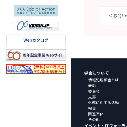
＜お問い
学会について
情報処理学会とは
表彰
委員会
支部
外部に対する活動
報告
関連団体
その他
イベント・ITフォーラ