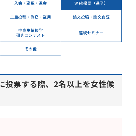
入会・変更・退会
Web投票（選挙）
二重投稿・剽窃・盗用
論文投稿・論文査読
中高生情報学
連続セミナー
研究コンテスト
その他
）に投票する際、2名以上を女性候