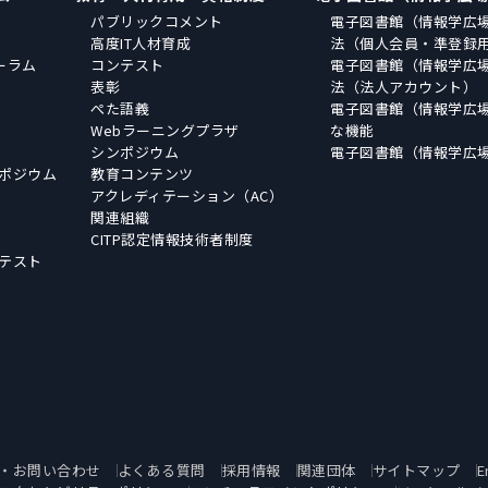
パブリックコメント
電子図書館（情報学広
高度IT人材育成
法（個人会員・準登録
ーラム
コンテスト
電子図書館（情報学広
表彰
法（法人アカウント）
ぺた語義
電子図書館（情報学広
Webラーニングプラザ
な機能
シンポジウム
電子図書館（情報学広
ポジウム
教育コンテンツ
アクレディテーション（AC）
関連組織
CITP認定情報技術者制度
テスト
・お問い合わせ
よくある質問
採用情報
関連団体
サイトマップ
E