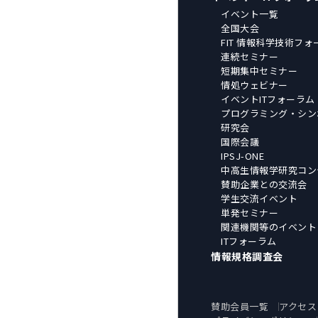
イベント一覧
全国大会
FIT 情報科学技術フォ
連続セミナー
短期集中セミナー
情処ウェビナー
イベントITフォーラム
プログラミング・シン
研究会
国際会議
IPSJ-ONE
中高生情報学研究コン
賛助企業との交流会
学生交流イベント
単発セミナー
関連機関等のイベント
ITフォーラム
情報規格調査会
賛助会員一覧
アクセス