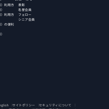
場）利用方
表彰
用）
名誉会員
場）利用方
フェロー
シニア会員
場）の便利
場）
nglish
サイトポリシー
セキュリティについて