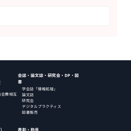
会誌・論文誌・研究会・DP・図
書
覧
学会誌「情報処理」
員会費相互
論文誌
研究会
デジタルプラクティス
図書販売
場）
表彰・称号