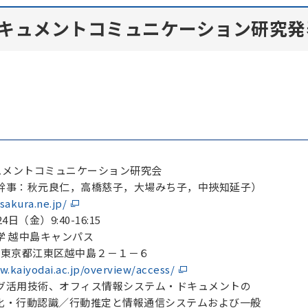
ドキュメントコミュニケーション研究発
キュメントコミュニケーション研究会
幹事：秋元良仁，高橋慈子，大場みち子，中挾知延子）
.sakura.ne.jp/
日（金）9:40-16:15
学 越中島キャンパス
 東京都江東区越中島２－１－６
w.kaiyodai.ac.jp/overview/access/
グ活用技術、オフィス情報システム・ドキュメントの
認識／行動推定と情報通信システムおよび一般