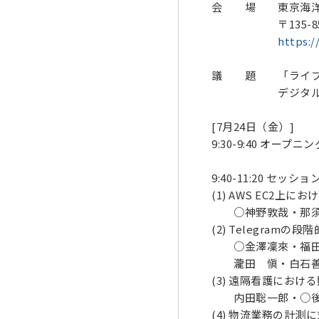
会 場 東京海洋大
〒135-8533
https:/
議 題 「ライフロ
デジタル化・行動
[7月24日（金）]
9:30-9:40 オープニン
9:40-11:20 セッショ
(1) AWS EC2上に
○神野敦哉・那須 
(2) Telegra
○金澤凜來・福田洋
瀧田 愼・白石善
(3) 遠隔看護にお
内田聡一郎・○後藤
(4) 物流業務の計