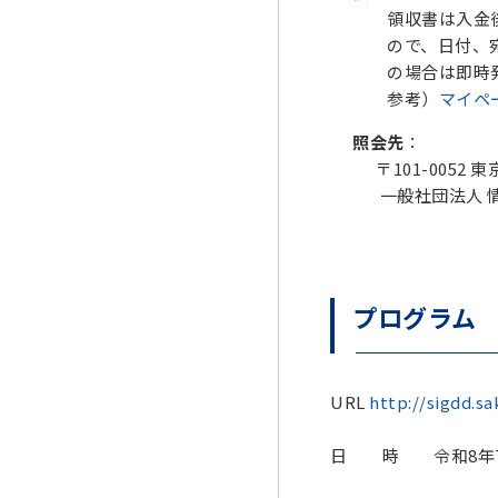
領収書は入金後に
ので、日付、宛名
の場合は即時発行
参考）
マイペ
照会先
：
〒101-0052 
一般社団法人 情報処理
プログラム
URL
http://sigdd.sa
日 時 令和8年7月24