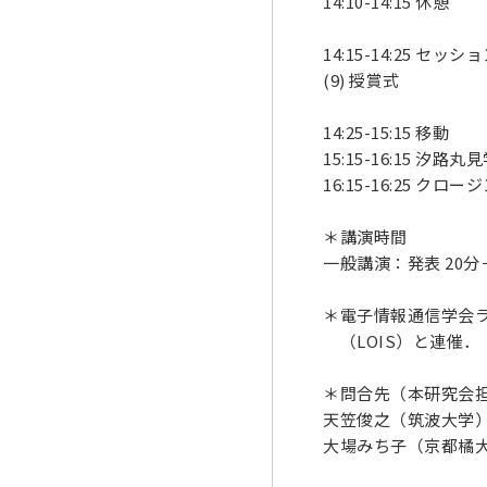
14:10-14:15 休憩
14:15-14:25 セッション
(9) 授賞式
14:25-15:15 移動
15:15-16:15 汐路丸
16:15-16:25 クロー
＊講演時間
一般講演：発表 20分
＊電子情報通信学会
（LOIS）と連催．
＊問合先（本研究会
天笠俊之（筑波大学） amag
大場みち子（京都橘大学） ob