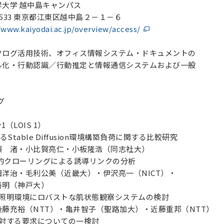
学 越中島キャンパス
 東京都江東区越中島２－１－６
/www.kaiyodai.ac.jp/overview/access/
グ活用技術、オフィス情報システム・ドキュメントの
認識／行動推定と情報通信システムおよび一般
グ
ン1（LOIS 1）
おけるStable Diffusion環境構築負荷に関する比較研究
渚・小比賀亮仁・小板隆浩（同志社大）
mの段階的クローリングによる誘導リンクの分析
治・毛利公美（近畿大）・伊沢亮一（NICT）・
明（神戸大）
ける照明環境にロバストな肌状態観察システムの検討
充裕（NTT）・亀井智子（聖路加大）・近藤重邦（NTT）
測に対する要求についての一検討