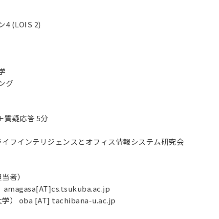
4 (LOIS 2)
見学
ジング
＋質疑応答 5分
ライフインテリジェンスとオフィス情報システム研究会
担当者）
asa[AT]cs.tsukuba.ac.jp
a [AT] tachibana-u.ac.jp