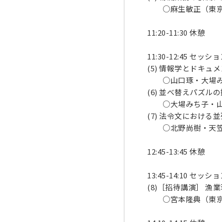
○麻生敏正（東京
11:20-11:30 休憩
11:30-12:45 セッシ
(5) 情報学とドキ
○山口琢・大場み
(6) 並べ替えパズ
○大場みち子・山
(7) 法令文におけ
○北野尚樹・天笠
12:45-13:45 休憩
13:45-14:10 セッシ
(8)［招待講演］ 
○宮本隆典（東京