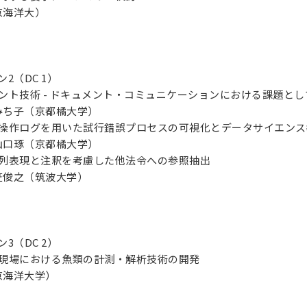
海洋大）
ョン2（DC 1）
ュメント技術 - ドキュメント・コミュニケーションにおける課題とし
ち子（京都橘大学）
ルの操作ログを用いた試行錯誤プロセスの可視化とデータサイエン
口琢（京都橘大学）
る並列表現と注釈を考慮した他法令への参照抽出
俊之（筑波大学）
ョン3（DC 2）
漁業現場における魚類の計測・解析技術の開発
海洋大学）