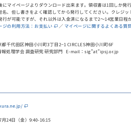
マイページよりダウンロード出来ます。領収書は1回しか発行
、但し書きをよく確認してから発行してください。クレジッ
が可能ですが、それ以外は入金済になるまで2～14営業日程
ージの利用方法：お支払い
／
マイページに関するよくある質
東京都千代田区神田小川町3丁目2−1 CIRCLES神田小川町6F
学会 調査研究 研究部門 E-mail：sig"at"ipsj.or.jp
kura.ne.jp/
日（金）9:40-16:15