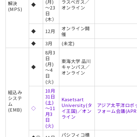
(月)
ラスベガス／
解決
◆
～23
オンライン
(MPS)
日
(木）
オンライン開
◆
12月
催
◆
3月
(未定)
8月3
日
東海大学 品川
(月)
◆
キャンパス／
～4
オンライン
日
(火)
10月
組込み
31日
システ
Kasetsart
(土)
ム
University(タ
アジア太平洋ロボッ
◇
～11
(EMB)
イ王国)／オン
フォーム会議(APRIS
月3
ライン
日
(火)
パシフィコ横