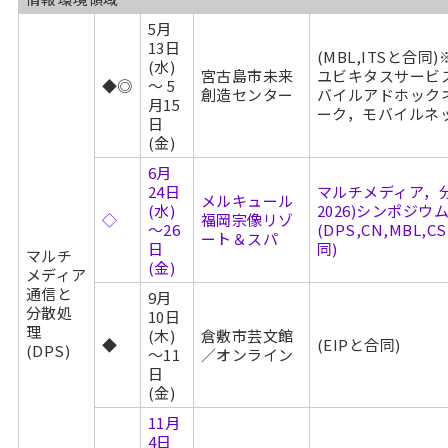
5月
13日
(MBL,ITSと合
(水)
宮古島市未来
ユビキタスサービ
◆◎
～ 5
創造センター
バイルアドホック
月15
ーク，モバイルネ
日
(金)
6月
24日
マルチメディア，分
メルキュール
(水)
2026)シンポジウ
◇
福岡宗像リゾ
～26
(DPS,CN,MBL,CS
ート＆スパ
日
同)
マルチ
(金)
メディア
通信と
9月
分散処
10日
理
(木)
倉敷市芸文館
◆
(EIPと合同)
(DPS)
～11
／オンライン
日
(金)
11月
4日