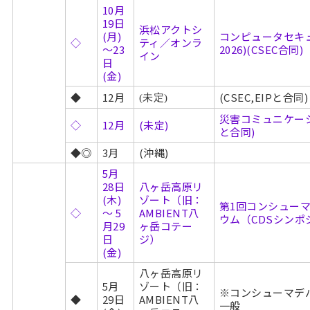
10月
19日
浜松アクトシ
(月)
コンピュータセキュ
◇
ティ／オンラ
～23
2026)(CSEC合同)
イン
日
(金)
◆
12月
(CSEC,EIPと合同)
(未定)
災害コミュニケーショ
◇
12月
(未定)
と合同)
◆◎
3月
(沖縄)
5月
28日
八ヶ岳高原リ
(木)
ゾート（旧：
第1回コンシュー
◇
～ 5
AMBIENT八
ウム（CDSシンポ
月29
ヶ岳コテー
日
ジ）
(金)
八ヶ岳高原リ
5月
ゾート（旧：
※コンシューマデ
◆
29日
AMBIENT八
一般