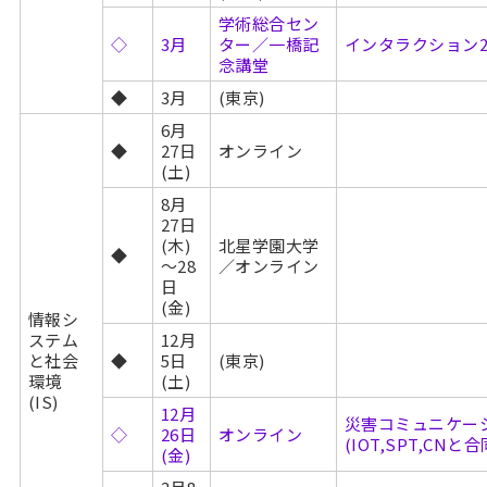
学術総合セン
◇
3月
ター／一橋記
インタラクション2027
念講堂
◆
3月
(東京)
6月
◆
27日
オンライン
(土)
8月
27日
(木)
北星学園大学
◆
～28
／オンライン
日
(金)
情報シ
ステム
12月
と社会
◆
5日
(東京)
環境
(土)
(IS)
12月
災害コミュニケー
◇
26日
オンライン
(IOT,SPT,CNと合
(金)