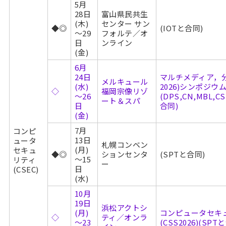
5月
28日
富山県民共生
(木)
センター サン
◆◎
(IOTと合同)
～29
フォルテ／オ
日
ンライン
(金)
6月
24日
マルチメディア，分
メルキュール
(水)
2026)シンポジウ
◇
福岡宗像リゾ
～26
(DPS,CN,MBL,CS
ート＆スパ
日
合同)
(金)
7月
コンピ
13日
ュータ
札幌コンベン
(月)
セキュ
◆◎
ションセンタ
(SPTと合同)
～15
リティ
ー
日
(CSEC)
(水)
10月
19日
浜松アクトシ
(月)
コンピュータセキ
◇
ティ／オンラ
～23
(CSS2026)(SPT