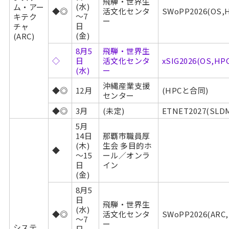
飛騨・世界生
(水)
ム・アー
◆◎
活文化センタ
SWoPP2026(OS
～7
キテク
ー
日
チャ
(金)
(ARC)
8月5
飛騨・世界生
◇
日
活文化センタ
xSIG2026(OS,H
(水)
ー
沖縄産業支援
◆◎
12月
(HPCと合同)
センター
◆◎
3月
(未定)
ETNET2027(SL
5月
14日
那覇市職員厚
(木)
生会 多目的ホ
◆
～15
ール／オンラ
日
イン
(金)
8月5
日
飛騨・世界生
(水)
◆◎
活文化センタ
SWoPP2026(AR
～7
ー
システ
日