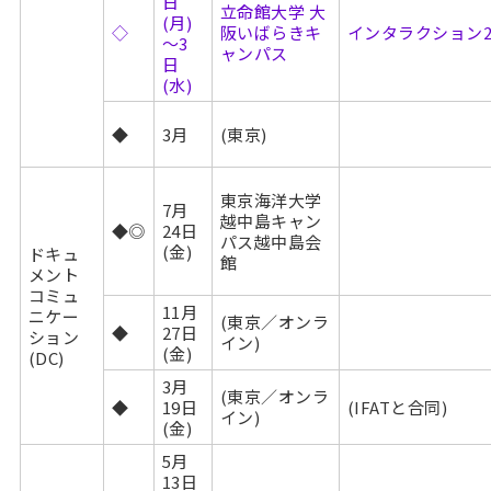
日
立命館大学 大
(月)
◇
阪いばらきキ
インタラクション2027
～3
ャンパス
日
(水)
◆
3月
(東京)
東京海洋大学
7月
越中島キャン
◆◎
24日
パス越中島会
(金)
ドキュ
館
メント
コミュ
11月
ニケー
(東京／オンラ
◆
27日
ション
イン)
(金)
(DC)
3月
(東京／オンラ
◆
19日
(IFATと合同)
イン)
(金)
5月
13日