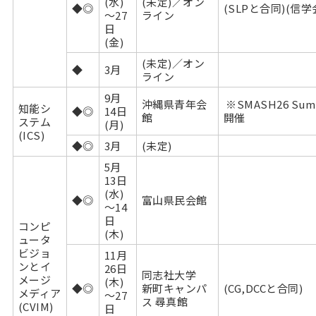
(水)
(未定)／オン
◆◎
(SLPと合同)(信学
～27
ライン
日
(金)
(未定)／オン
◆
3月
ライン
9月
沖縄県青年会
※SMASH26 Su
知能シ
◆◎
14日
館
開催
ステム
(月)
(ICS)
◆◎
3月
(未定)
5月
13日
(水)
◆◎
富山県民会館
～14
日
コンピ
(木)
ュータ
ビジョ
11月
ンとイ
26日
同志社大学
メージ
(木)
◆◎
新町キャンパ
(CG,DCCと合同)
メディア
～27
ス 尋真館
(CVIM)
日