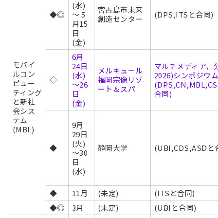
(水)
宮古島市未来
◆◎
～ 5
(DPS,ITSと合同)
創造センター
月15
日
(金)
6月
モバイ
24日
マルチメディア，分
メルキュール
ルコン
(水)
2026)シンポジウ
◇
福岡宗像リゾ
ピュー
～26
(DPS,CN,MBL,CS
ート＆スパ
ティング
日
合同)
と新社
(金)
会シス
テム
9月
(MBL)
29日
(火)
◆
静岡大学
(UBI,CDS,ASDと
～30
日
(水)
◆
11月
(未定)
(ITSと合同)
◆◎
3月
(未定)
(UBIと合同)