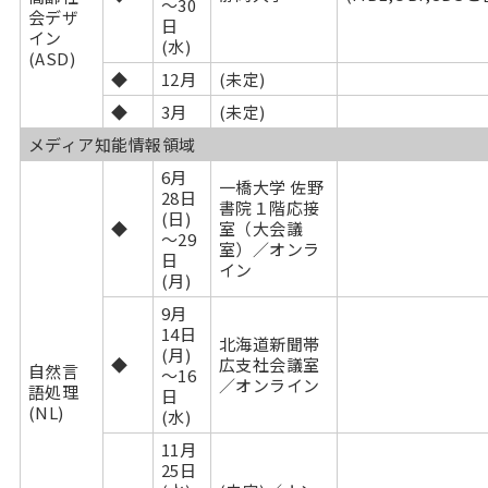
～30
会デザ
日
イン
(水)
(ASD)
◆
12月
(未定)
◆
3月
(未定)
メディア知能情報領域
6月
一橋大学 佐野
28日
書院１階応接
(日)
◆
室（大会議
～29
室）／オンラ
日
イン
(月)
9月
14日
北海道新聞帯
(月)
◆
広支社会議室
自然言
～16
／オンライン
語処理
日
(NL)
(水)
11月
25日