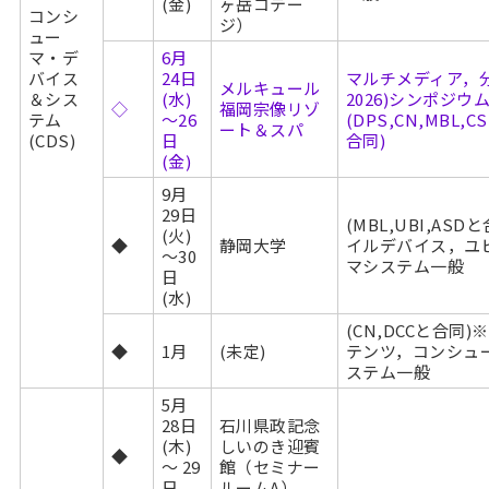
(金)
ヶ岳コテー
コンシ
ジ）
ュー
マ・デ
6月
バイス
24日
マルチメディア，分
メルキュール
＆シス
(水)
2026)シンポジウ
◇
福岡宗像リゾ
テム
～26
(DPS,CN,MBL,CS
ート＆スパ
(CDS)
日
合同)
(金)
9月
29日
(MBL,UBI,A
(火)
◆
静岡大学
イルデバイス，ユ
～30
マシステム一般
日
(水)
(CN,DCCと合
◆
1月
(未定)
テンツ，コンシュ
ステム一般
5月
28日
石川県政記念
(木)
しいのき迎賓
◆
～ 29
館（セミナー
日
ルームA）