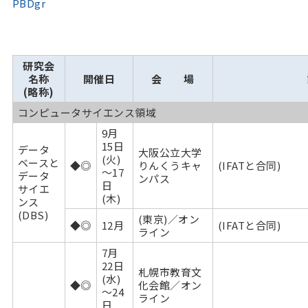
PBDgr
研究会
名称
開催日
会 場
(略称)
コンピュータサイエンス領域
9月
15日
データ
大阪公立大学
(火)
ベースと
◆◎
りんくうキャ
(IFATと合同)
～17
データ
ンパス
日
サイエ
(木)
ンス
(DBS)
(東京)／オン
◆◎
12月
(IFATと合同)
ライン
7月
22日
札幌市教育文
(水)
◆◎
化会館／オン
～24
ライン
日