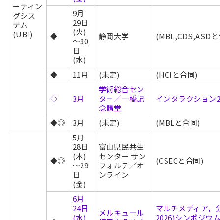
ーティン
9月
グシス
29日
テム
(火)
(UBI)
◆
静岡大学
(MBL,CDS,ASD
～30
日
(水)
◆
11月
(未定)
(HCIと合同)
学術総合セン
◇
3月
ター／一橋記
インタラクション2027
念講堂
◆◎
3月
(未定)
(MBLと合同)
5月
28日
富山県民共生
(木)
センター サン
◆◎
(CSECと合同)
～29
フォルテ／オ
日
ンライン
(金)
6月
24日
マルチメディア，分
メルキュール
(水)
2026)シンポジウ