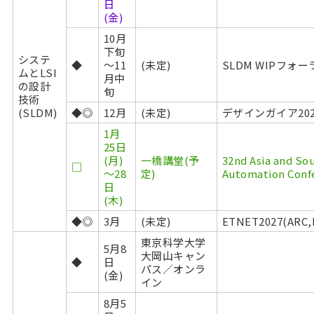
日
(金)
10月
下旬
システ
◆
～11
(未定)
SLDM WIPフォー
ムとLSI
月中
の設計
旬
技術
(SLDM)
◆◎
12月
(未定)
デザインガイア202
1月
25日
(月)
一橋講堂(予
32nd Asia and Sou
□
～28
定)
Automation Conf
日
(木)
◆◎
3月
(未定)
ETNET2027(AR
東京科学大学
5月8
大岡山キャン
◆
日
パス／オンラ
(金)
イン
8月5