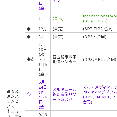
イン
日
(金)
International Wo
□
11月
(東京)
(IWSEC2026)
◆
12月
(未定)
(SPT,EIPと合同)
◆
3月
(未定)
(DPSと合同)
5月
13日
(水)
宮古島市未来
◆◎
～ 5
(DPS,MBLと合同)
創造センター
月15
日
(金)
6月
24日
マルチメディア，分
メルキュール
高度交
(水)
2026)シンポジウ
◇
福岡宗像リゾ
通シス
～26
(DPS,CN,MBL,CS
ート＆スパ
テムと
日
合同)
スマー
(金)
トコミ
9月9
ュニティ