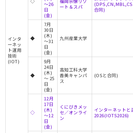
◇
福岡宗像リゾ
～26
(DPS,CN,MBL,CS
ート＆スパ
日
合同)
(金)
7月
30日
(木)
◆
九州産業大学
インタ
～31
ーネッ
日
ト運用
(金)
技術
(IOT)
9月
24日
高知工科大学
(木)
◆
香美キャンパ
(OSと合同)
～ 25
ス
日
(金)
12月
17日
くにびきメッ
(木)
インターネットと
◇
セ／オンライ
～12
2026(IOTS2026)
ン
日
(金)