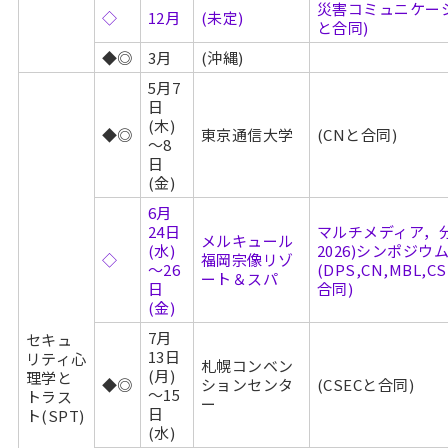
災害コミュニケーショ
◇
12月
(未定)
と合同)
◆◎
3月
(沖縄)
5月7
日
(木)
◆◎
東京通信大学
(CNと合同)
～8
日
(金)
6月
24日
マルチメディア，分
メルキュール
(水)
2026)シンポジウ
◇
福岡宗像リゾ
～26
(DPS,CN,MBL,CS
ート＆スパ
日
合同)
(金)
7月
セキュ
13日
リティ心
札幌コンベン
(月)
理学と
◆◎
ションセンタ
(CSECと合同)
～15
トラス
ー
日
ト(SPT)
(水)