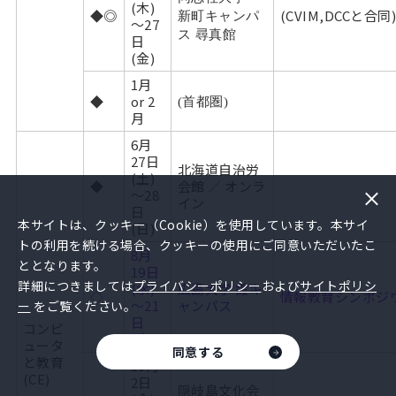
(木)
◆◎
(CVIM,DCCと合同
新町キャンパ
～27
ス 尋真館
日
(金)
1月
◆
or 2
(首都圏)
月
6月
27日
北海道自治労
(土)
◆
会館 ／ オンラ
～28
イン
日
本サイトは、クッキー（Cookie）を使用しています。本サイ
(日)
トの利用を続ける場合、クッキーの使用にご同意いただいたこ
8月
ととなります。
19日
詳細につきましては
プライバシーポリシー
および
サイトポリシ
(水)
広島大学 霞キ
◇
情報教育シンポジウム
～21
ャンパス
ー
をご覧ください。
日
コンピ
(金)
ュータ
同意する
と教育
10月
(CE)
2日
隠岐島文化会