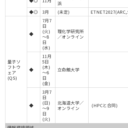
◆◎
11月
浜
◆◎
3月
(未定)
ETNET2027(AR
7月7
日
(火)
理化学研究所
◆
～8
／オンライン
日
(水)
11月
量子ソ
5日
フトウ
(木)
◆
立命館大学
ェア
～6
(QS)
日
(金)
3月7
日
(日)
北海道大学／
◆
(HPCと合同)
～9
オンライン
日
(火)
情報環境領域