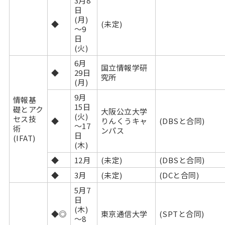
3月8
日
(月)
◆
(未定)
～9
日
(火)
6月
国立情報学研
◆
29日
究所
(月)
9月
情報基
15日
礎とアク
大阪公立大学
(火)
セス技
◆
りんくうキャ
(DBSと合同)
～17
術
ンパス
日
(IFAT)
(木)
◆
12月
(未定)
(DBSと合同)
◆
3月
(未定)
(DCと合同)
5月7
日
(木)
◆◎
東京通信大学
(SPTと合同)
～8