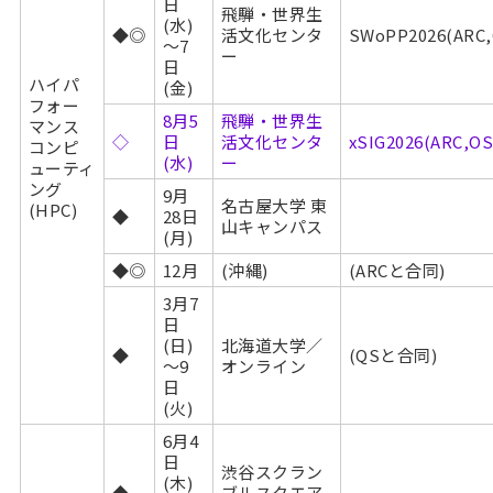
日
飛騨・世界生
(水)
◆◎
活文化センタ
SWoPP2026(AR
～7
ー
日
ハイパ
(金)
フォー
8月5
飛騨・世界生
マンス
◇
日
活文化センタ
xSIG2026(ARC,
コンピ
(水)
ー
ューティ
ング
9月
名古屋大学 東
(HPC)
◆
28日
山キャンパス
(月)
◆◎
12月
(沖縄)
(ARCと合同)
3月7
日
(日)
北海道大学／
◆
(QSと合同)
～9
オンライン
日
(火)
6月4
日
渋谷スクラン
(木)
◆
ブルスクエア