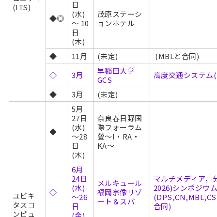
日
(ITS)
(水)
茂原ステーシ
◆◎
～ 10
ョンホテル
日
(木)
◆
11月
(未定)
(MBLと合同)
早稲田大学
◇
3月
高度交通システム(I
GCS
◆
3月
(未定)
5月
27日
奈良春日野国
(水)
際フォーラム
◆
～28
甍～I・RA・
日
KA～
(木)
6月
24日
マルチメディア，分
メルキュール
(水)
2026)シンポジウ
◇
福岡宗像リゾ
ユビキ
～26
(DPS,CN,MBL,CS
ート＆スパ
タスコ
日
合同)
ンピュ
(金)