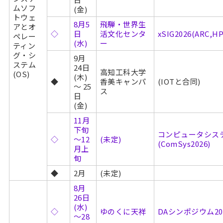
ムソフ
(金)
トウェ
8月5
飛騨・世界生
アとオ
◇
日
活文化センタ
xSIG2026(ARC,
ペレー
(水)
ー
ティン
グ・シ
9月
ステム
24日
高知工科大学
(OS)
(木)
◆
香美キャンパ
(IOTと合同)
～ 25
ス
日
(金)
11月
下旬
コンピュータシス
◇
～12
(未定)
(ComSys2026)
月上
旬
◆
2月
(未定)
8月
26日
(水)
◇
ゆのくに天祥
DAシンポジウム20
～28