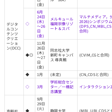
(金)
6月
24日
マルチメディア，分
メルキュール
(水)
2026)シンポジウ
◇
福岡宗像リゾ
デジタ
～26
(DPS,CN,MBL,CS
ート＆スパ
ルコン
日
合同)
テンツ
(金)
クリエ
ーショ
11月
ン(DCC)
26日
同志社大学
(木)
◆◎
新町キャンパ
(CVIM,CGと合同)
～27
ス 尋真館
日
(金)
◆
1月
(未定)
(CN,CDSと合同)
学術総合セン
◇
3月
ター／一橋記
インタラクション2027
念講堂
9月
29日
(火)
◆
静岡大学
(MBL,UBI,CDS
高齢社