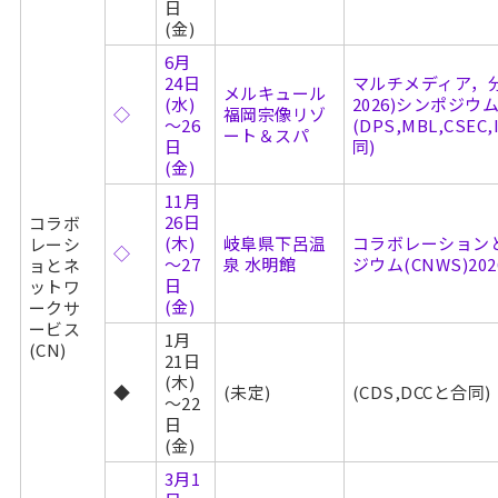
日
(金)
6月
24日
マルチメディア，分
メルキュール
(水)
2026)シンポジウ
◇
福岡宗像リゾ
～26
(DPS,MBL,CSEC,
ート＆スパ
日
同)
(金)
11月
26日
コラボ
(木)
岐阜県下呂温
コラボレーション
レーシ
◇
～27
泉 水明館
ジウム(CNWS)202
ョとネ
日
ットワ
(金)
ークサ
ービス
1月
(CN)
21日
(木)
◆
(未定)
(CDS,DCCと合同)
～22
日
(金)
3月1