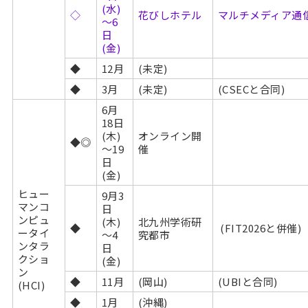
(水)
◇
花びしホテル
マルチメディア通
～6
日
(金)
◆
12月
(未定)
◆
3月
(未定)
(CSECと合同)
6月
18日
(木)
オンライン開
◆◎
～19
催
日
(金)
ヒュー
9月3
マンコ
日
ンピュ
(木)
北九州学術研
◆
(FIT2026と併催)
ータイ
～4
究都市
ンタラ
日
クショ
(金)
ン
◆
11月
(岡山)
(UBIと合同)
(HCI)
◆
1月
(沖縄)