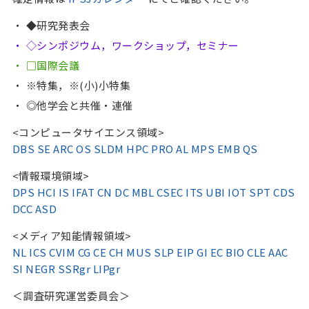
◆研究発表会
◇シンポジウム，ワークショップ，セミナー
□国際会議
※特集，※(小)小特集
◎他学会と共催・連催
<コンピュータサイエンス領域>
DBS
SE
ARC
OS
SLDM
HPC
PRO
AL
MPS
EMB
QS
<情報環境領域>
DPS
HCI
IS
IFAT
CN
DC
MBL
CSEC
ITS
UBI
IOT
SPT
CDS
DCC
ASD
<メディア知能情報領域>
NL
ICS
CVIM
CG CE
CH
MUS
SLP
EIP
GI
EC
BIO
CLE
AAC
SI
NEGR
SSRgr
LIPgr
＜調査研究運営委員会＞