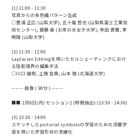
(1) 11:00 - 11:30
写真からの多色織パターン生成
○豊浦 正広 (山梨大学), 五十嵐 哲也 (山梨県富士工業技
術センター), 齋藤 豪 (お茶の水女子大学), 寺田 貴雅, 茅
暁陽 (山梨大学)
(2) 11:30 - 12:00
Laplacian Editingを用いたセルシェーディングにおけ
る陰影境界の編集手法
○川口 龍樹, 土橋 宜典, 山本 強 (北海道大学)
------ 昼食 ( 90分 ) ------
■■ 2月8日(月) セッション2 (特徴抽出) (13:30 - 14:30)
(3) 13:30 - 14:00
スケッチしたpictorial symbolsの学習のための深層学
習を用いた学習形状の洗練化