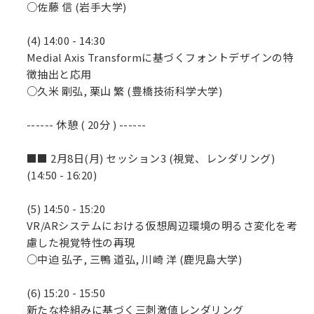
○佐藤 信 (岩手大学)
(4) 14:00 - 14:30
Medial Axis Transformに基づくフォントデザインの特
徴抽出と応用
○久米 剛弘, 栗山 繁 (豊橋技術科学大学)
------ 休憩 ( 20分 ) ------
■■ 2月8日(月) セッション3 (視覚、レンダリング)
(14:50 - 16:20)
(5) 14:50 - 15:20
VR/ARシステムにおける仮想周辺環境の明るさ変化を考
慮した視覚特性の再現
○中迫 弘子, 三鴨 道弘, 川崎 洋 (鹿児島大学)
(6) 15:20 - 15:50
新たな枠組みに基づく三刺激値レンダリング