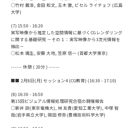
○竹村 義浩, 金田 和文, 玉木 徹, ビセル ライチェフ (広島
大学)
(7) 15:50 - 16:20
実写映像から推定した空間情報に基づくCGレンダリング
に関する基礎研究 －その１：実写映像から3次元情報を
抽出－
○松本 颯生, 安藤 大地, 笠原 信一 (首都大学東京)
------ 休憩 ( 20分 ) ------
■■ 2月8日(月) セッション4 (CG教育) (16:30 - 17:10)
(8) 16:30 - 16:50
第15回ビジュアル情報処理研究合宿の開催報告
○新井 諒(東京電機大), 林 友貴(愛知工業大学), 中塚 智
哉(岩手県立大学), 岡田 修弥(豊橋技術科学大学)