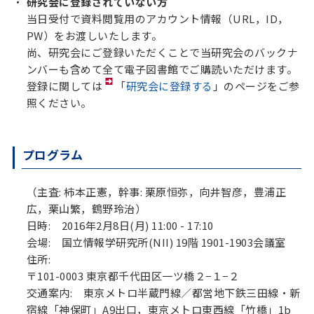
研究会に登録されていない方
当日受付で資料閲覧用のアカウント情報（URL，ID，
PW）をお渡しいたします。
尚、研究会にご登録いただくことで当研究会のバックナ
ンバーも含めて全て電子図書館でご購読いただけます。
登録に関しては
「
研究会に登録する
」のページをご参
照ください。
プログラム
（主査: 柿本正憲，幹事: 栗原恒弥，向井智彦，豊浦正
広，栗山繁，鶴野玲治）
日時: 2016年2月8日(月) 11:00 - 17:10
会場: 国立情報学研究所(NII) 19階 1901-1903会議室
住所:
〒101-0003 東京都千代田区一ツ橋２−１−２
交通案内: 東京メトロ半蔵門線／都営地下鉄三田線・新
宿線「神保町」A9出口，東京メトロ東西線「竹橋」1b