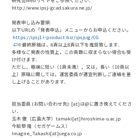
研究会Webサイトをご参照ください．
http://www.ipsj-gcad.sakura.ne.jp/
発表申し込み要領:
以下URLの「発表申込」メニューからお申込ください。
https://ipsj1.i-product.biz/ipsjsig/CG
※最終原稿は，6頁以上8頁以下を推奨致します．
多様なご発表の性質上，この頁数に収まらない場合も受
け付けます．
ただし，極端に短い（1頁未満），又は，長い（10頁以
上）原稿に関しては，運営委員が適宜判断しご連絡を差
し上げることがあります．
担当委員 (お問い合わせ先): [at]は@に置き換えてくださ
い．
玉木 徹（広島大学）tamaki[at]hiroshima-u.ac.jp
今給黎 隆（セガゲームス）
Imagire_Takashi[at]sega.co.jp