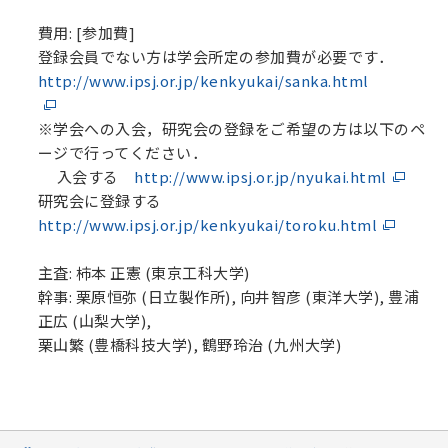
費用: [参加費]
登録会員でない方は学会所定の参加費が必要です．
http://www.ipsj.or.jp/kenkyukai/sanka.html
※学会への入会，研究会の登録をご希望の方は以下のペ
ージで行ってください．
入会する
http://www.ipsj.or.jp/nyukai.html
研究会に登録する
http://www.ipsj.or.jp/kenkyukai/toroku.html
主査: 柿本 正憲 (東京工科大学)
幹事: 栗原恒弥 (日立製作所), 向井智彦 (東洋大学), 豊浦
正広 (山梨大学),
栗山繁 (豊橋科技大学), 鶴野玲治 (九州大学)