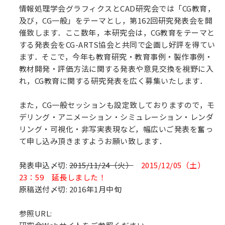
情報処理学会グラフィクスとCAD研究会では「CG教育，
及び，CG一般」をテーマとし，第162回研究発表会を開
催致します．ここ数年，本研究会は，CG教育をテーマと
する発表会をCG-ARTS協会と共同で企画し好評を得てい
ます．そこで，今年も教育研究・教育事例・製作事例・
教材開発・評価方法に関する発表や意見交換を視野に入
れ，CG教育に関する研究発表を広く募集いたします．
また，CG一般セッションも設定致しておりますので，モ
デリング・アニメーション・シミュレーション・レンダ
リング・可視化・非写実表現など，幅広いご発表を奮っ
て申し込み頂きますようお願い致します．
発表申込〆切:
2015/11/24（火）
2015/12/05（土）
23：59 延長しました！
原稿送付〆切: 2016年1月中旬
参照URL: