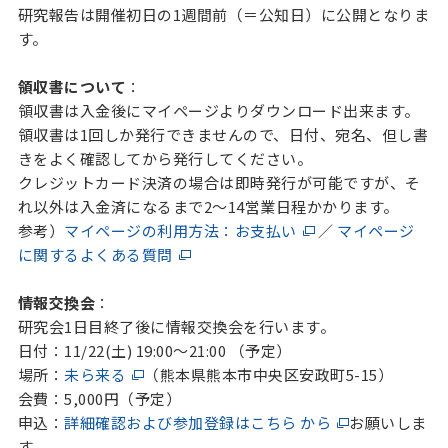
研究報告は開催初日の1週間前（＝公知日）に公開となりま
す。
領収書について
：
領収書は入金後にマイページよりダウンロード出来ます。
領収書は1回しか発行できませんので、日付、宛名、但し書
きをよく確認してから発行してください。
クレジットカード決済の場合は即時発行が可能ですが、そ
れ以外は入金済になるまで2～14営業日程かかります。
参考）
マイページの利用方法：お支払い
／
マイページ
に関するよくある質問
情報交換会
：
研究会1日目終了後に情報交換会を行います。
日付：11/22(土) 19:00～21:00 （予定）
場所：
未ら来る
（熊本県熊本市中央区安政町5-15）
会費：5,000円（予定）
申込：
詳細確認および参加登録はこちら から
お願いしま
す。