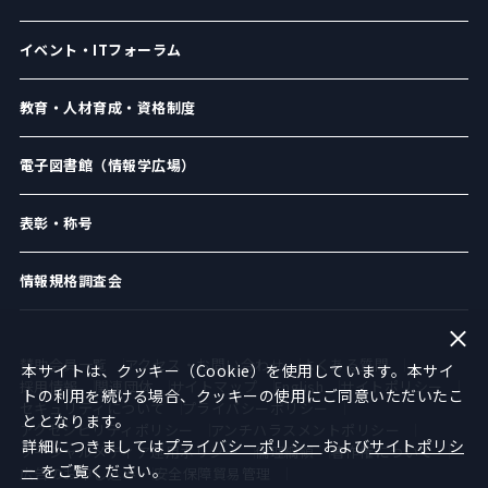
イベント・ITフォーラム
教育・人材育成・資格制度
電子図書館（情報学広場）
表彰・称号
情報規格調査会
賛助会員一覧
アクセス・お問い合わせ
よくある質問
本サイトは、クッキー（Cookie）を使用しています。本サイ
採用情報
関連団体
サイトマップ
English
サイトポリシー
トの利用を続ける場合、クッキーの使用にご同意いただいたこ
セキュリティについて
プライバシーポリシー
ととなります。
アクセシビリティポリシー
アンチハラスメントポリシー
詳細につきましては
プライバシーポリシー
および
サイトポリシ
ソーシャルメディア運用ポリシー
倫理綱領
著作権について
ー
をご覧ください。
広告のお申し込み
安全保障貿易管理