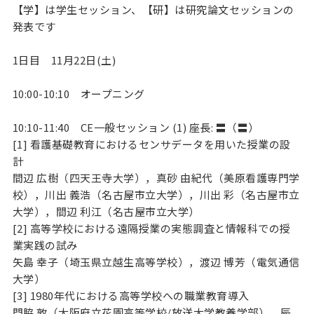
【学】は学生セッション、【研】は研究論文セッションの
発表です
1日目 11月22日(土)
10:00-10:10 オープニング
10:10-11:40 CE一般セッション (1) 座長: 〓（〓）
[1] 看護基礎教育におけるセンサデータを用いた授業の設
計
間辺 広樹（四天王寺大学），真砂 由紀代（美原看護専門学
校），川出 義浩（名古屋市立大学），川出 彩（名古屋市立
大学），間辺 利江（名古屋市立大学）
[2] 高等学校における遠隔授業の実態調査と情報科での授
業実践の試み
矢島 幸子（埼玉県立越生高等学校），渡辺 博芳（電気通信
大学）
[3] 1980年代における高等学校への職業教育導入
門脇 敦（大阪府立花園高等学校/放送大学教養学部），辰