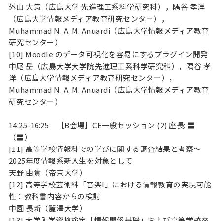
外山 大策（広島大学 先進理工系科学研究科），隅谷 孝洋
（広島大学情報メディア教育研究センター），
Muhammad N. A. M. Anuardi（広島大学情報メディア教育
研究センター）
[10] Moodle のデータ可視化を容易にするプラグイン開発
中尾 岳（広島大学大学院先進理工系科学研究科），隅谷 孝
洋（広島大学情報メディア教育研究センター），
Muhammad N. A. M. Anuardi（広島大学情報メディア教育
研究センター）
14:25-16:25 ［B会場］CE一般セッション (2) 座長: 〓
（〓）
[11] 高等学校情報科での学びに関する調査結果と考察〜
2025年度情報系新入生を対象として
天野 由貴（帝京大学）
[12] 高等学校芸術科「音楽I」における情報教育の実現可能
性：教科書内容からの検討
中園 長新（麗澤大学）
[13] 大学入学資格検定「情報関係基礎」および高等学校卒