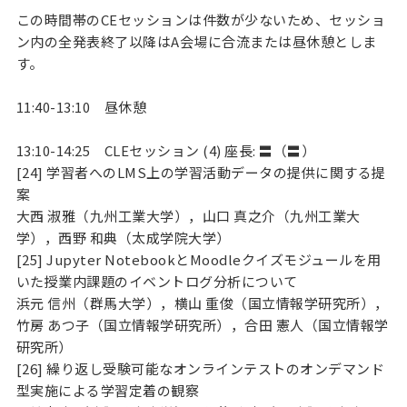
この時間帯のCEセッションは件数が少ないため、セッショ
ン内の全発表終了以降はA会場に合流または昼休憩としま
す。
11:40-13:10 昼休憩
13:10-14:25 CLEセッション (4) 座長: 〓（〓）
[24] 学習者へのLMS上の学習活動データの提供に関する提
案
大西 淑雅（九州工業大学），山口 真之介（九州工業大
学），西野 和典（太成学院大学）
[25] Jupyter NotebookとMoodleクイズモジュールを用
いた授業内課題のイベントログ分析について
浜元 信州（群馬大学），横山 重俊（国立情報学研究所），
竹房 あつ子（国立情報学研究所），合田 憲人（国立情報学
研究所）
[26] 繰り返し受験可能なオンラインテストのオンデマンド
型実施による学習定着の観察