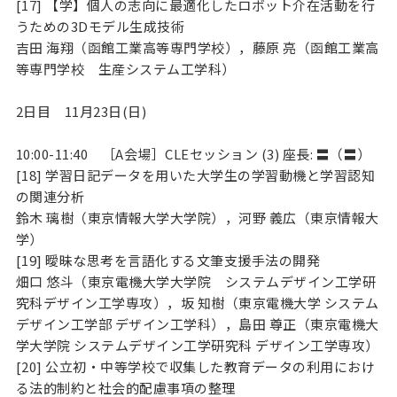
[17] 【学】個人の志向に最適化したロボット介在活動を行
うための3Dモデル生成技術
吉田 海翔（函館工業高等専門学校），藤原 亮（函館工業高
等専門学校 生産システム工学科）
2日目 11月23日(日)
10:00-11:40 ［A会場］CLEセッション (3) 座長: 〓（〓）
[18] 学習日記データを用いた大学生の学習動機と学習認知
の関連分析
鈴木 璃樹（東京情報大学大学院），河野 義広（東京情報大
学）
[19] 曖昧な思考を言語化する文筆支援手法の開発
畑口 悠斗（東京電機大学大学院 システムデザイン工学研
究科デザイン工学専攻），坂 知樹（東京電機大学 システム
デザイン工学部 デザイン工学科），島田 尊正（東京電機大
学大学院 システムデザイン工学研究科 デザイン工学専攻）
[20] 公立初・中等学校で収集した教育データの利用におけ
る法的制約と社会的配慮事項の整理