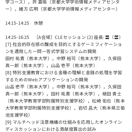
学コース），許 嘉瑜（京都大学学術情報メディアセンタ
ー），緒方 広明（京都大学学術情報メディアセンター）
14:15-14:25 休憩
14:25-16:25 ［A会場］CLEセッション (2) 座長: 〓（〓）
[7] 社会的存在感の醸成を目的とするゲーミフィケーショ
ンを適用した一問一答式学習システムの開発
田村 祐貴（熊本大学），中野 裕司（熊本大学），久保田
真一郎（熊本大学），山品 壱平（熊本大学）
[8] 特別支援教育における金種の理解と金銭の処理を学習
するためのWebアプリケーションの開発
山品 壱平（熊本大学），中野 裕司（熊本大学），久保田
真一郎（熊本大学），田村 祐貴（熊本大学），植田 青士
（熊本大学教育学部附属特別支援学校），松崎 佑也（熊本
大学教育学部附属特別支援学校），岩切 昌大（熊本県立菊
池支援学校）
[9] マルチヘッド注意機構の仕組みを応用したオンライン
ディスカッションにおける貢献度算出の試み