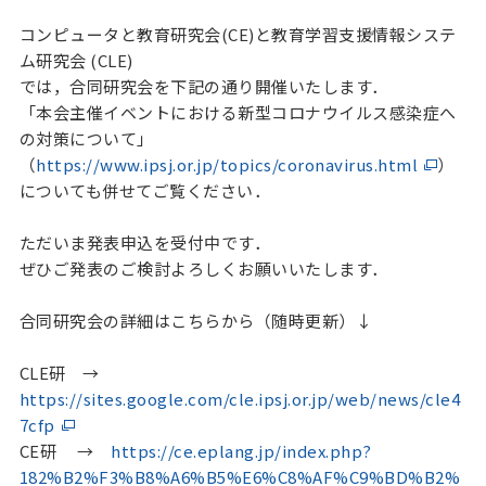
コンピュータと教育研究会(CE)と教育学習支援情報システ
ム研究会 (CLE)
では，合同研究会を下記の通り開催いたします．
「本会主催イベントにおける新型コロナウイルス感染症へ
の対策について」
（
https://www.ipsj.or.jp/topics/coronavirus.html
）
についても併せてご覧ください．
ただいま発表申込を受付中です．
ぜひご発表のご検討よろしくお願いいたします．
合同研究会の詳細はこちらから（随時更新）↓
CLE研 →
https://sites.google.com/cle.ipsj.or.jp/web/news/cle4
7cfp
CE研 →
https://ce.eplang.jp/index.php?
182%B2%F3%B8%A6%B5%E6%C8%AF%C9%BD%B2%