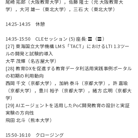
尾崎 拓郎（大阪教育大学），佐藤 隆士（元 大阪教育大
学），大河 雄一（東北大学），三石 大（東北大学）
14:25-14:35 休憩
14:35-15:50 CLEセッション (5) 座長: 〓（〓）
[27] 東海国立大学機構 LMS「TACT」におけるLTI 1.3ツー
ルの開発と試験的導入
大平 茂輝（名古屋大学）
[28] 教育DXを促進する教育データ利活用実践事例ポータル
の初期の利用動向
西岡 千文（京都大学），加納 泰斗（京都大学），許 嘉瑜
（京都大学），豊川 裕子（京都大学），緒方 広明（京都大
学）
[29] AIエージェントを活用したPoC開発教育の設計と実証
実験の方向性
飛田 北斗（熊本大学）
15:50-16:10 クロージング