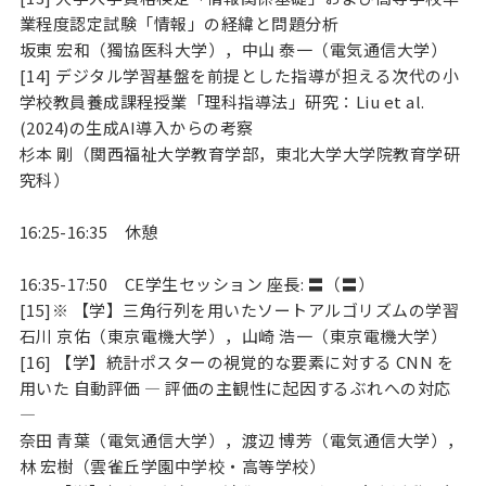
業程度認定試験「情報」の経緯と問題分析
坂東 宏和（獨協医科大学），中山 泰一（電気通信大学）
[14] デジタル学習基盤を前提とした指導が担える次代の小
学校教員養成課程授業「理科指導法」研究：Liu et al.
(2024)の生成AI導入からの考察
杉本 剛（関西福祉大学教育学部，東北大学大学院教育学研
究科）
16:25-16:35 休憩
16:35-17:50 CE学生セッション 座長: 〓（〓）
[15]※ 【学】三角行列を用いたソートアルゴリズムの学習
石川 京佑（東京電機大学），山崎 浩一（東京電機大学）
[16] 【学】統計ポスターの視覚的な要素に対する CNN を
用いた 自動評価 — 評価の主観性に起因するぶれへの対応
—
奈田 青葉（電気通信大学），渡辺 博芳（電気通信大学），
林 宏樹（雲雀丘学園中学校・高等学校）