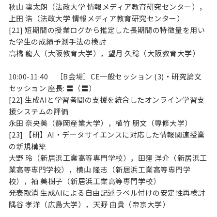
秋山 凜太朗（法政大学 情報メディア教育研究センター），
上田 浩（法政大学 情報メディア教育研究センター）
[21] 短期間の授業ログから推定した長期間の特徴量を用い
た学生の成績予測手法の検討
高橋 龍人（大阪教育大学），望月 久稔（大阪教育大学）
10:00-11:40 ［B会場］CE一般セッション (3)・研究論文
セッション 座長: 〓（〓）
[22] 生成AIと学習者間の支援を統合したオンライン学習支
援システムの評価
永田 奈央美（静岡産業大学），植竹 朋文（専修大学）
[23] 【研】AI・データサイエンスに対応した情報関連授業
の新規構築
大野 玲（新居浜工業高等専門学校），田窪 洋介（新居浜工
業高等専門学校），横山 隆志（新居浜工業高等専門学
校），袖 美樹子（新居浜工業高等専門学校）
発表取消 生成AIによる自由記述ラベル付けの安定性再検討
隅谷 孝洋（広島大学），天野 由貴（帝京大学）