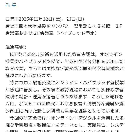
F1
日時：2025年11月22日( 土)，23日(日)
会場：熊本大学黒髪キャンパス 理学部１・２号館 １F
会議室および２F会議室（ハイブリッド予定）
講演募集：
ICTやデジタル技術を活用した教育実践は，オンライン
授業やハイブリッド型授業，生成AIや学習分析を活用した
教育改善，さらには柔軟な学習経路や個別化学習支援など
多岐にわたっています．
特にコロナ禍を契機にオンライン・ハイブリッド型授業
が急速に普及し，その後の教育現場においても多様な学習
環境の設計・運用が定着しつつあります．こうした流れを
受け，ポストコロナ時代における教育の持続的な発展や質
的向上に向けた新しい挑戦も重要な課題となっています．
今回の研究会では「オンライン・デジタルを活用した多
様な学習環境・教授法」をテーマとし，実践報告，システ
ム開発，教育効果検証，理論的考察などを広く募集しま