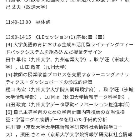
己 丈夫（放送大学）
11:40-13:00 昼休憩
13:00-14:15 CLEセッション(1) 座長: 〓（〓）
[4] 大学英語教育における生成AI活用型ライティングフィー
ドバックシステムを組み込んだ授業デザイン
田中 早代（九州大学、九州産業大学），耿 学旺（崇城大
学），山田 政寛（九州大学）
[5] 教師の授業改善プロセスを支援するラーニングアナリ
ティクス・ダッシュボードの形成的評価
樋口 尚宏（九州大学大学院人間環境学府），耿 学旺（崇城
大学情報学部），Lu Min（秋田大学情報データ科学部），
山田 政寛（九州大学データ駆動イノベーション推進本部）
[6] 自己主導学習のための学習計画内容推薦の妥当性検
証：学習ログと成績データを用いた予備的分析
内川 響（京都大学大学院情報学研究科社会情報学コー
ス），濱田 さとみ（京都大学大学院情報学研究科社会情報