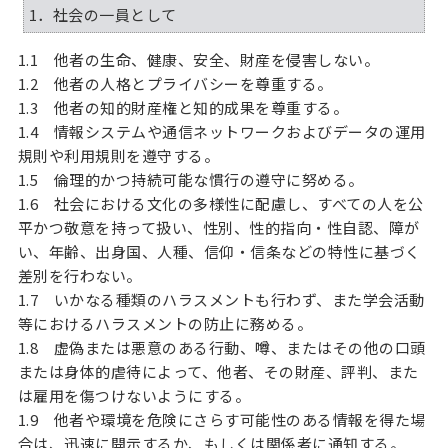
1．社会の一員として
1.1 他者の生命、健康、安全、財産を侵害しない。
1.2 他者の人格とプライバシーを尊重する。
1.3 他者の知的財産権と知的成果を尊重する。
1.4 情報システムや通信ネットワークおよびデータの運用
規則や利用規則を遵守する。
1.5 倫理的かつ持続可能な慣行の遵守に努める。
1.6 社会における文化の多様性に配慮し、すべての人を公
平かつ敬意を持って扱い、性別、性的指向・性自認、障が
い、年齢、出身国、人種、信仰・信条などの特性に基づく
差別を行わない。
1.7 いかなる種類のハラスメントも行わず、また学会活動
等におけるハラスメントの防止に務める。
1.8 虚偽または悪意のある行動、噂、またはその他の口頭
または身体的虐待によって、他者、その財産、評判、また
は雇用を傷つけないようにする。
1.9 他者や環境を危険にさらす可能性のある情報を得た場
合は、迅速に開示するか、もしくは関係者に通知する。