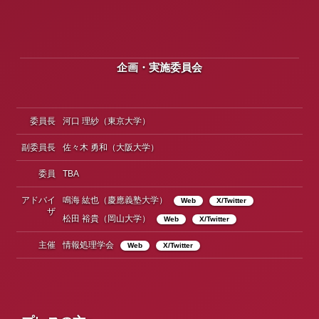
企画・実施委員会
委員長
河口 理紗（東京大学）
副委員長
佐々木 勇和（大阪大学）
委員
TBA
アドバイ
鳴海 紘也（慶應義塾大学）
Web
X/Twitter
ザ
松田 裕貴（岡山大学）
Web
X/Twitter
主催
情報処理学会
Web
X/Twitter