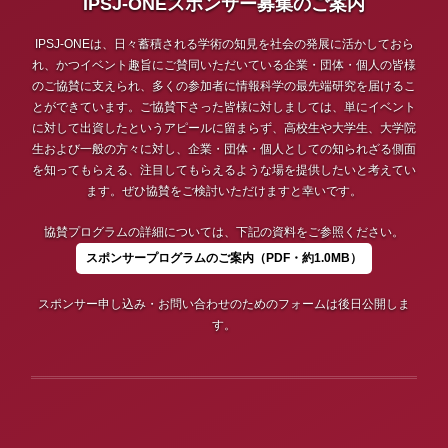
IPSJ-ONEスポンサー募集のご案内
IPSJ-ONEは、日々蓄積される学術の知見を社会の発展に活かしておら
れ、かつイベント趣旨にご賛同いただいている企業・団体・個人の皆様
のご協賛に支えられ、多くの参加者に情報科学の最先端研究を届けるこ
とができています。ご協賛下さった皆様に対しましては、単にイベント
に対して出資したというアピールに留まらず、高校生や大学生、大学院
生および一般の方々に対し、企業・団体・個人としての知られざる側面
を知ってもらえる、注目してもらえるような場を提供したいと考えてい
ます。ぜひ協賛をご検討いただけますと幸いです。
協賛プログラムの詳細については、下記の資料をご参照ください。
スポンサープログラムのご案内（PDF・約1.0MB）
スポンサー申し込み・お問い合わせのためのフォームは後日公開しま
す。