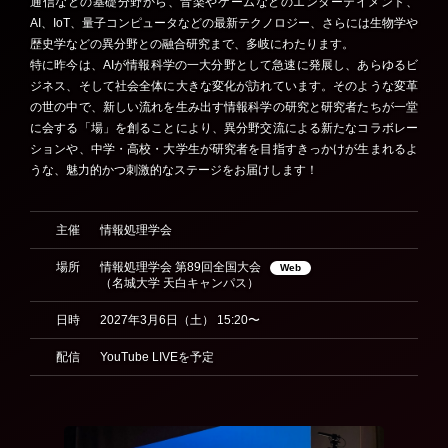
通信などの基礎分野から、音楽やゲームなどのエンターテイメント、
AI、IoT、量子コンピュータなどの最新テクノロジー、さらには生物学や
歴史学などの異分野との融合研究まで、多岐にわたります。
特に昨今は、AIが情報科学の一大分野として急速に発展し、あらゆるビ
ジネス、そして社会全体に大きな変化が訪れています。そのような変革
の世の中で、新しい流れを生み出す情報科学の研究と研究者たちが一堂
に会する「場」を創ることにより、異分野交流による新たなコラボレー
ションや、中学・高校・大学生が研究者を目指すきっかけが生まれるよ
うな、魅力的かつ刺激的なステージをお届けします！
主催
情報処理学会
場所
情報処理学会 第89回全国大会
Web
（名城大学 天白キャンパス）
日時
2027年3月6日（土） 15:20〜
配信
YouTube LIVEを予定