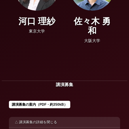
河口 理紗
佐々木 勇
和
東京大学
大阪大学
講演募集
講演募集の案内（PDF・約350kB）