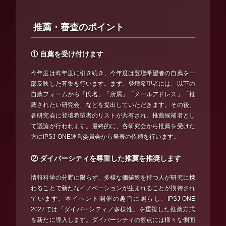
推薦・審査のポイント
① 自薦を受け付けます
今年度は昨年度に引き続き、今年度は登壇希望者の自薦を一
部反映した募集を行います。まず、登壇希望者には、以下の
自薦フォームから「氏名」「所属」「メールアドレス」「推
薦されたい研究会」などを提出していただきます。その後、
各研究会に登壇希望者のリストが共有され、推薦候補者とし
て議論が行われます。最終的に、各研究会から推薦を受けた
方にIPSJ-ONE運営委員会から発表の依頼を行います。
② ダイバーシティを尊重した推薦を推奨します
情報科学の分野に限らず、多様な価値観を持つ人が研究に携
わることで新たなイノベーションが生まれることが期待され
ています。本イベント開催の趣旨に照らし、IPSJ-ONE
2027では「ダイバーシティ／多様性」を重視した推薦方式
を新たに導入します。ダイバーシティの観点には様々な側面