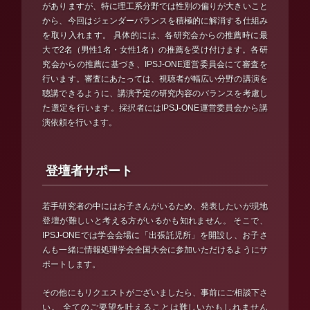
がありますが、特に理工系分野では性別の偏りが大きいこと
から、今回はジェンダーバランスを積極的に解消する仕組み
を取り入れます。 具体的には、各研究会からの推薦時に最
大で2名（男性1名・女性1名）の推薦を受け付けます。各研
究会からの推薦に基づき、IPSJ-ONE運営委員会にて審査を
行います。審査にあたっては、視聴者が幅広い分野の講演を
聴講できるように、講演予定の研究内容のバランスを考慮し
た選定を行います。採択者にはIPSJ-ONE運営委員会から講
演依頼を行います。
登壇者サポート
若手研究者の中にはお子さんがいるため、発表したいが現地
登壇が難しいと考える方がいるかも知れません。 そこで、
IPSJ-ONEでは学会会場に「出張託児所」を開設し、お子さ
んも一緒に情報処理学会全国大会に参加いただけるようにサ
ポートします。
その他にもリクエストがございましたら、事前にご相談下さ
い。 全てのご要望を叶えることは難しいかもしれません