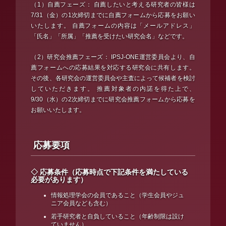
（1）自薦フェーズ： 自薦したいと考える研究者の皆様は
7/31（金）の1次締切までに自薦フォームから応募をお願い
いたします。 自薦フォームの内容は「メールアドレス」
「氏名」「所属」「推薦を受けたい研究会名」などです。
（2）研究会推薦フェーズ： IPSJ-ONE運営委員会より、自
薦フォームへの応募結果を対応する研究会に共有します。
その後、各研究会の運営委員会や主査によって候補者を検討
していただきます。 推薦対象者の内諾を得た上で、
9/30（水）の2次締切までに研究会推薦フォームから応募を
お願いいたします。
応募要項
◇ 応募条件（応募時点で下記条件を満たしている
必要があります）
情報処理学会の会員であること（学生会員やジュ
ニア会員なども含む）
若手研究者と自負していること（年齢制限は設け
ていません）