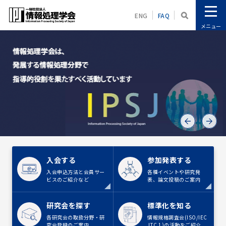
ENG
FAQ
メニュー
入会する
参加発表する
入会申込方法と会員サー
各種イベントや研究発
ビスのご紹介など
表、論文投稿のご案内
研究会を探す
標準化を知る
各研究会の取扱分野・研
情報規格調査会(ISO/IEC
究会登録のご案内
JTC 1)の活動をご紹介