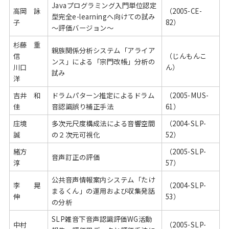
Javaプログラミング入門単位認定
高岡 詠
（2005-CE-
型完全e-learningへ向けての試み
子
82）
～評価バージョン～
杉藤 重
親族関係分析システム「アライア
信
（じんもんこ
ンス」による「宗門改帳」分析の
川口
ん）
試み
洋
吉井 和
ドラムパターン推定によるドラム
（2005-MUS-
佳
音認識誤り補正手法
61）
庄境
多次元尺度構成法による音響空間
（2004-SLP-
誠
の２次元可視化
52）
緒方
（2005-SLP-
音声訂正の評価
淳
57）
公共音声情報案内システム「たけ
李 晃
（2004-SLP-
まるくん」の運用および収集発話
伸
53）
の分析
SLP雑音下音声認識評価WG活動
中村
（2005-SLP-