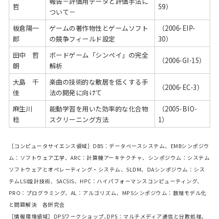
報告－評価用データと評価手法に
哲
59）
ついて－
板倉陽一
ゲームの著作物性とゲームソフト
（2006-EIP-
郎
の競争フィールド設定
30）
田中 哲
ボードゲーム「シンペイ」の完全
（2006-GI-15）
朗
解析
大島 千
楽曲の技術的な敷居を低くする手
（2006-EC-3）
佳
法の開発に向けて
麻生川
能動学習を用いた効率的な化合物
（2005-BIO-
稔
スクリーニング方法
1）
［コンピュータサイエンス領域］DBS：データベースシステム、EMBシンポジウ
ム：ソフトウェア工学、ARC：計算機アーキテクチャ、シンポジウム：システム
ソフトウェアとオペレーティング・システム、SLDM、DAシンポジウム：シス
テムLSI設計技術、SACSIS、HPC：ハイパフォーマンスコンピューティング、
PRO：プログラミング、AL：アルゴリズム、MPSシンポジウム：数理モデル化
と問題解決 各研究会
［情報環境領域］DPSワークショップ､DPS：マルチメディア通信と分散処理、