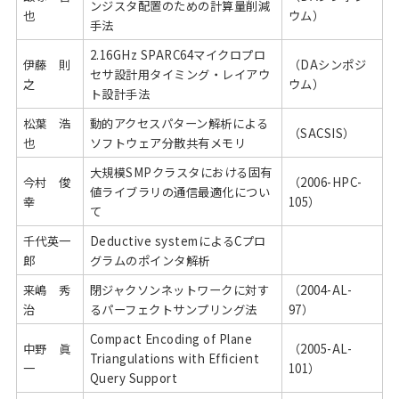
ンジスタ配置のための計算量削減
也
ウム）
手法
2.16GHz SPARC64マイクロプロ
伊藤 則
（DAシンポジ
セサ設計用タイミング・レイアウ
之
ウム）
ト設計手法
松葉 浩
動的アクセスパターン解析による
（SACSIS）
也
ソフトウェア分散共有メモリ
大規模SMPクラスタにおける固有
今村 俊
（2006-HPC-
値ライブラリの通信最適化につい
幸
105）
て
千代英一
Deductive systemによるCプロ
郎
グラムのポインタ解析
来嶋 秀
閉ジャクソンネットワークに対す
（2004-AL-
治
るパーフェクトサンプリング法
97）
Compact Encoding of Plane
中野 眞
（2005-AL-
Triangulations with Efficient
一
101）
Query Support