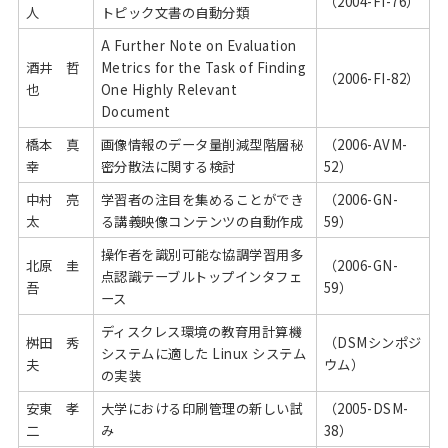
（2004-FI-76）
人
トピック文書の自動分類
A Further Note on Evaluation
酒井 哲
Metrics for the Task of Finding
（2006-FI-82）
也
One Highly Relevant
Document
橋本 真
画像情報のデータ量削減型階層秘
（2006-AVM-
幸
密分散法に関する検討
52）
中村 亮
学習者の注目を集めることができ
（2006-GN-
太
る講義映像コンテンツの自動作成
59）
操作者を識別可能な協調学習用多
北原 圭
（2006-GN-
点認識テーブルトップインタフェ
吾
59）
ース
ディスクレス環境の教育用計算機
桝田 秀
（DSMシンポジ
システムに適した Linux システム
夫
ウム）
の実装
安東 孝
大学における印刷管理の新しい試
（2005-DSM-
二
み
38）