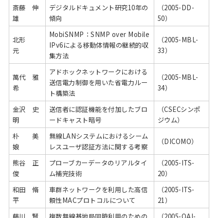
斎藤 伸
デジタルドキュメント研究10年の
（2005-DD-
雄
傾向
50）
MobiSNMP：SNMP over Mobile
北形
（2005-MBL-
IPv6による移動体情報の継続的収
元
33）
集方法
アドホックネットワークにおける
萬代 雅
（2005-MBL-
送信電力制御を用いた省電力ルー
希
34）
ト構築法
金沢 史
送信者に認証機能を付加したブロ
（CSECシンポ
明
ードキャスト暗号
ジウム）
朴 美
無線LANシステムにおけるシーム
（DICOMO）
娘
レスユーザ認証方法に関する考察
熊谷 正
プローブカーデータのリアルタイ
（2005-ITS-
俊
ム補完技術
20）
和田 脩
車群ネットワークを利用した高信
（2005-ITS-
平
頼性MACプロトコルについて
21）
藤川 賢
複数無線基地局同時利用のための
（2005-QAI-