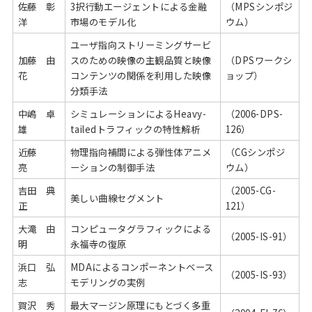
佐藤 彰
3択行動エージェントによる金融
（MPSシンポジ
洋
市場のモデル化
ウム）
ユーザ指向ストリーミングサービ
加藤 由
スのための映像の主観品質と映像
（DPSワークシ
花
コンテンツの関係を利用した映像
ョップ）
分類手法
中嶋 卓
シミュレーションによるHeavy-
（2006-DPS-
雄
tailedトラフィックの特性解析
126）
近藤
物理指向補間による弾性体アニメ
（CGシンポジ
亮
ーションの制御手法
ウム）
吉田 典
（2005-CG-
美しい曲線セグメント
正
121）
大滝 由
コンピュータグラフィックによる
（2005-IS-91）
明
永福寺の復原
浜口 弘
MDAによるコンポーネントベース
（2005-IS-93）
志
モデリングの実例
賀沢 秀
最大マージン原理にもとづく多重