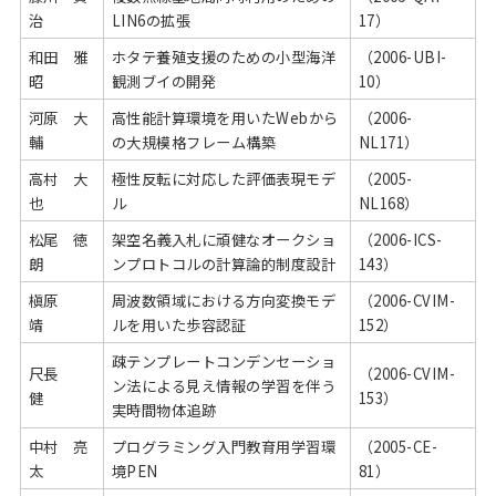
治
LIN6の拡張
17）
和田 雅
ホタテ養殖支援のための小型海洋
（2006-UBI-
昭
観測ブイの開発
10）
河原 大
高性能計算環境を用いたWebから
（2006-
輔
の大規模格フレーム構築
NL171）
高村 大
極性反転に対応した評価表現モデ
（2005-
也
ル
NL168）
松尾 徳
架空名義入札に頑健なオークショ
（2006-ICS-
朗
ンプロトコルの計算論的制度設計
143）
槇原
周波数領域における方向変換モデ
（2006-CVIM-
靖
ルを用いた歩容認証
152）
疎テンプレートコンデンセーショ
尺長
（2006-CVIM-
ン法による見え情報の学習を伴う
健
153）
実時間物体追跡
中村 亮
プログラミング入門教育用学習環
（2005-CE-
太
境PEN
81）