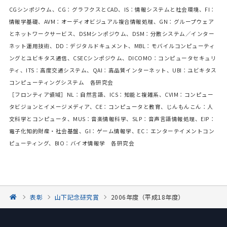
CGシンポジウム、CG：グラフクスとCAD、IS：情報システムと社会環境、FI：
情報学基礎、AVM：オーディオビジュアル複合情報処理、GN：グループウェア
とネットワークサービス、DSMシンポジウム、DSM：分散システム／インター
ネット運用技術、DD：デジタルドキュメント、MBL：モバイルコンピューティ
ングとユビキタス通信、CSECシンポジウム、DICOMO：コンピュータセキュリ
ティ、ITS：高度交通システム、QAI：高品質インターネット、UBI：ユビキタス
コンピューティングシステム 各研究会
［フロンティア領域］NL：自然言語、ICS：知能と複雑系、CVIM：コンピュー
タビジョンとイメージメディア、CE：コンピュータと教育、じんもんこん：人
文科学とコンピュータ、MUS：音楽情報科学、SLP：音声言語情報処理、EIP：
電子化知的財産・社会基盤、GI：ゲーム情報学、EC：エンターテイメントコン
ピューティング、BIO：バイオ情報学 各研究会
表彰
山下記念研究賞
2006年度（平成18年度）