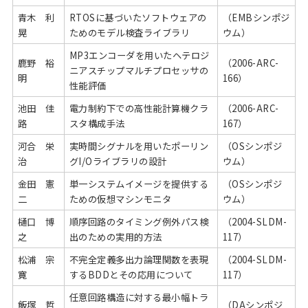
青木 利
RTOSに基づいたソフトウェアの
（EMBシンポジ
晃
ためのモデル検査ライブラリ
ウム）
MP3エンコーダを用いたヘテロジ
鹿野 裕
（2006-ARC-
ニアスチップマルチプロセッサの
明
166）
性能評価
池田 佳
電力制約下での高性能計算機クラ
（2006-ARC-
路
スタ構成手法
167）
河合 栄
実時間シグナルを用いたポーリン
（OSシンポジ
治
グI/Oライブラリの設計
ウム）
金田 憲
単一システムイメージを提供する
（OSシンポジ
二
ための仮想マシンモニタ
ウム）
樋口 博
順序回路のタイミング例外パス検
（2004-SLDM-
之
出のための実用的方法
117）
松浦 宗
不完全定義多出力論理関数を表現
（2004-SLDM-
寛
するBDDとその応用について
117）
任意回路構造に対する最小幅トラ
飯塚 哲
（DAシンポジ