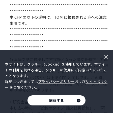
****************************************************
******************
本 CFP の以下の説明は、TOM に投稿される方への注意
事項です。
****************************************************
******************
****************************************************
******************
1) 本論文誌に投稿して不採録となった論文を修正して再
本サイトは、クッキー（Cookie）を使用しています。本サイ
投稿する場合、論文誌のみの投稿 (注) となります。下記
トの利用を続ける場合、クッキーの使用にご同意いただいたこ
の「TOM 申し込み方法 2」に従ってお申し込み下さい。
ととなります。
TOM 原稿の投稿方法は上記 CFP と同じです。この時、
詳細につきましては
プライバシーポリシー
および
サイトポリシ
判定のタイミングと口頭発表の有無に対して、次の 2 種
ー
をご覧ください。
類の投稿方法があります。
同意する
+ 研究会当日に判定/口頭発表ありの場合
申し込み時に、『投稿のタイプ: 論文誌再投稿』、『研