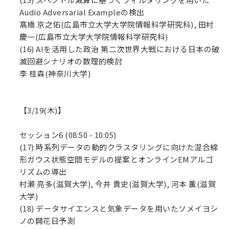
Audio Adversarial Exampleの検出
髙橋 京之佑(広島市立大学大学院情報科学研究科), 田村
慶一(広島市立大学大学院情報科学研究科)
(16) AIを活用した政治 第二次世界大戦における日本の破
滅回避シナリオの数理的検討
李 桂森(神奈川大学)
【3/19(木)】
セッション6 (08:50 - 10:05)
(17) 時系列データの動的クラスタリングに向けた混合線
形ガウス状態空間モデルの提案とオンラインEMアルゴ
リズムの導出
村瀬 亮多(滋賀大学), 今井 貴史(滋賀大学), 河本 薫(滋賀
大学)
(18) データサイエンスと気象データを用いたソメイヨシ
ノの開花日予測