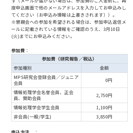
す（メールが届かない場合は、参加費のご入金前に、再
度申込画面で他のメールアドレスを入力してお申込みし
てください（お申込み情報は上書きされます））。
※懇親会への参加を希望される場合は、参加申込返信メ
ールに記載されている情報をご確認のうえ、3月10日
(火)までにお申込みください。
参加費
：
参加費（研究報告／税込）
参加種別
金額
MPS研究会登録会員／ジュニア
0円
会員
情報処理学会名誉会員、正会
2,750円
員、賛助会員
情報処理学会学生会員
1,100円
非会員(一般/学生)
3,850円
申込方法
：