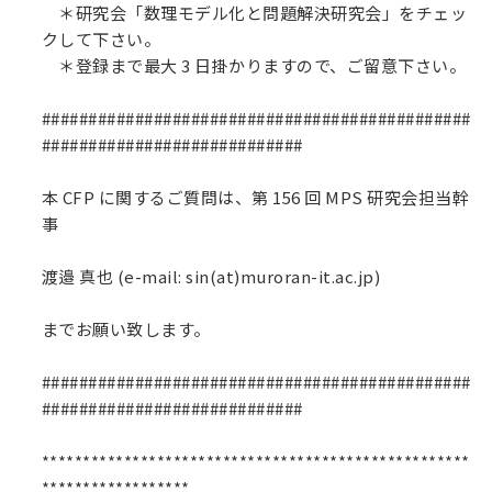
＊研究会「数理モデル化と問題解決研究会」をチェッ
クして下さい。
＊登録まで最大 3 日掛かりますので、ご留意下さい。
##############################################
############################
本 CFP に関するご質問は、第 156 回 MPS 研究会担当幹
事
渡邉 真也 (e-mail: sin(at)muroran-it.ac.jp)
までお願い致します。
##############################################
############################
****************************************************
******************