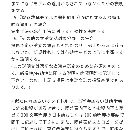
までになぜモデルの適用がなされていなかったかの説明
をする。
- 5.『既存数理モデルの概知応用分野に対するより効果
的な適用』の場合:
提案手法の既存手法に対する有効性を説明する。
- 6.『その他の本論文誌対象分野』の場合:
投稿予定の論文の概要とそれがなぜ上記 1 から 5 に該当
しないか、新規性もしくは有効性をどのように主張する
かを説明する。
(この説明文は適切な査読者選定のために必須のもので
す。新規性/有効性に関する説明を簡潔明瞭に記述して
下さい。なお、上記 6 項目は本論文誌の採録基準でもあ
ります。)
+ 似た内容あるいはタイトルで、当学会あるいは他学会
に論文投稿がある場合は、既発表内容と本投稿内容の差
異を 300 文字程度の日本語もしくは 100 語程度の英語で
簡単に記述して下さい。また、既発表論文のコピーを提
出して頂ければ、査読者選定に役立ちますので、可能な