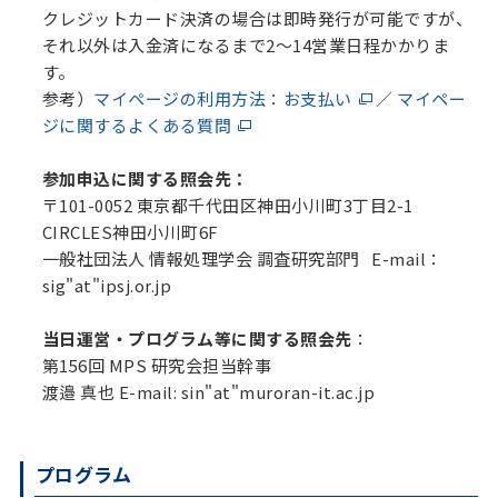
クレジットカード決済の場合は即時発行が可能ですが、
それ以外は入金済になるまで2～14営業日程かかりま
す。
参考）
マイページの利用方法：お支払い
／
マイペー
ジに関するよくある質問
参加申込に関する
照会先：
〒101-0052 東京都千代田区神田小川町3丁目2-1
CIRCLES神田小川町6F
一般社団法人 情報処理学会 調査研究部門 E-mail：
sig"at"ipsj.or.jp
当日運営・プログラム等に関する照会先
：
第156回 MPS 研究会担当幹事
渡邉 真也 E-mail: sin"at"muroran-it.ac.jp
プログラム