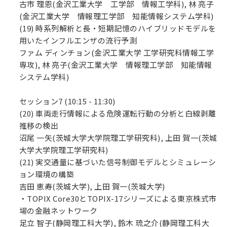
古市 理恩(金沢工業大学 工学部 情報工学科), 林 亮子
(金沢工業大学 情報理工学部 知能情報システム学科)
(19) 時系列解析と長・短期記憶のハイブリッドモデルを
用いたインフルエンザの流行予測
ファム ディンチョン(金沢工業大学 工学研究科情報工学
専攻), 林 亮子(金沢工業大学 情報理工学部 知能情報
システム学科)
セッション7 (10:15 - 11:30)
(20) 車両走行情報による危険運転行動の分析と白線剥離
推移の検出
沼尾 一矢(茨城大学大学院理工学研究科), 上田 賀一(茨城
大学大学院理工学研究科)
(21) 実交通量に基づいた信号制御モデルとシミュレーシ
ョン環境の構築
吉田 恵寿(茨城大学), 上田 賀一(茨城大学)
・TOPIX Core30とTOPIX-17シリーズによる東京株式市
場の金融ネットワーク
足立 智子(静岡理工科大学), 鈴木 琉之介(静岡理工科大