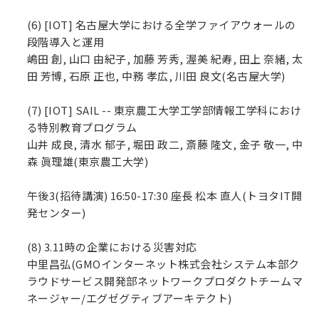
(6) [IOT] 名古屋大学における全学ファイアウォールの
段階導入と運用
嶋田 創, 山口 由紀子, 加藤 芳秀, 渥美 紀寿, 田上 奈緒, 太
田 芳博, 石原 正也, 中務 孝広, 川田 良文(名古屋大学)
(7) [IOT] SAIL -- 東京農工大学工学部情報工学科におけ
る特別教育プログラム
山井 成良, 清水 郁子, 堀田 政二, 斎藤 隆文, 金子 敬一, 中
森 眞理雄(東京農工大学)
午後3(招待講演) 16:50-17:30 座長 松本 直人(トヨタIT開
発センター)
(8) 3.11時の企業における災害対応
中里昌弘(GMOインターネット株式会社システム本部ク
ラウドサービス開発部ネットワークプロダクトチームマ
ネージャー/エグゼグティブアーキテクト)