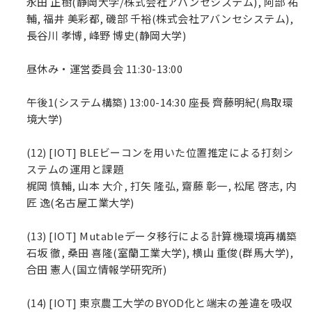
永田 正樹(静岡大学/株式会社アバンセシステム), 阿部 祐
輔, 福井 美彩都, 磯部 千裕(株式会社アバンセシステム),
長谷川 孝博, 峰野 博史(静岡大学)
昼休み・運営委員会 11:30-13:00
午後1(システム構築) 13:00-14:30 座長 齊藤明紀(鳥取環
境大学)
(12) [IOT] BLEビーコンを用いた位置推定による打刻シ
ステムの運用と課題
梶岡 慎輔, 山本 大介, 打矢 隆弘, 齋藤 彰一, 松尾 啓志, 内
匠 逸(名古屋工業大学)
(13) [IOT] Mutableデータ移行による計算機環境再構築
石坂 徹, 桑田 喜隆(室蘭工業大学), 横山 重俊(群馬大学),
合田 憲人(国立情報学研究所)
(14) [IOT] 東京農工大学のBYOD化と端末の差違を吸収