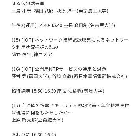
する仮想端末室
三島 和宏, 櫻田 武嗣, 萩原 洋一(東京農工大学)
午後2(運用) 14:40-15:40 座長 嶋田創(名古屋大学)
(15) [IOT] ネットワーク接続記録収集によるネットワー
ク利用状況把握の試み
鳩野 逸生(神戸大学)
(16) [IOT] 公開用NTPサービスの運用と課題
藤村 丞(福岡大学), 谷崎 文義(西日本電信電話株式会社)
招待講演 15:50-16:30 座長 佐藤聡(筑波大学)
(17) 自治体の情報セキュリティ強靭化策〜年金機構事件
は現場に何をもたらしたか〜
上原 哲太郎(立命館大学)
おわりに 16:30-16:45