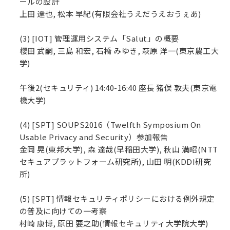
ールの設計
上田 達也, 松本 早紀(有限会社うえだうえおうぇあ)
(3) [IOT] 管理運用システム「Salut」の概要
櫻田 武嗣, 三島 和宏, 石橋 みゆき, 萩原 洋一(東京農工大
学)
午後2(セキュリティ) 14:40-16:40 座長 猪俣 敦夫(東京電
機大学)
(4) [SPT] SOUPS2016（Twelfth Symposium On
Usable Privacy and Security）参加報告
金岡 晃(東邦大学), 森 達哉(早稲田大学), 秋山 満昭(NTT
セキュアプラットフォーム研究所), 山田 明(KDDI研究
所)
(5) [SPT] 情報セキュリティポリシーにおける例外規定
の普及に向けての一考察
村崎 康博, 原田 要之助(情報セキュリティ大学院大学)