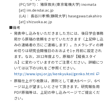
(PC/SPT)： 猪俣敦夫(東京電機大学) inomata
[at] im.dendai.ac.jp
(LA)： 長谷川孝博(静岡大学) hasegawa.takahiro
[at] shizuoka.ac.jp
■
備考
発表申し込みをいただきました方には、後日学会事務
局から原稿の依頼をさせていただきます（上記申し込
みの連絡者の方にご連絡します）。カメラレディの締
め切りは研究会開催日のおおよそ1ヶ月前に設定され
ます。なお，2012年度より，原稿が【縦長スタイ
ル】に変わっていますのでご注意ください。詳細につ
いては以下のURLをご参照ください。
http://www.ipsj.or.jp/kenkyukai/genko.html
原稿仕上がり枚数は，原則として最大8ページ、6ペ
ージ以上が望ましいとさせて頂きます。研究報告用
PDF原稿等は、上記の申し込みページでご提出くだ
さい。