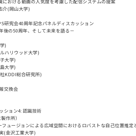
合環境における動画の人気度を考慮した配信システムの提案
介(岡山大学)
20 DPS研究会40周年記念パネルディスカッション
0年後の50周年、そして未来を語る－
学)
ルハリウッド大学)
子大学)
島大学)
社KDDI総合研究所)
 情報交換会
 セッション4: 認識技術
立製作所）
ンサーフュージョンによる広域空間におけるロバストな自己位置推
実(金沢工業大学)