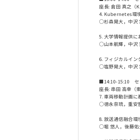
座長: 倉田 真之（
4. Kubern
○杉森晃大，中沢 
5. 大学情報提供
○山本航輝，中沢 
6. フィジカルイ
○塩野晃大，中沢 
■14:10-15:1
座長: 串田 高幸
7. 車両移動計画
○徳永奈琉，重安哲
8. 放送通信融
○堀 悠人，後藤佑