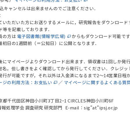
込キャンセルは出来ませんのでご注意ください．
：
ただいた方にお送りするメールに，研究報告をダウンロード
等を記載しております．
員の方は
電子図書館(情報学広場)
からもダウンロード可能です
日の1週間前（＝公知日）に公開となります．
マイページよりダウンロード出来ます．領収書は1回しか発行
，但し書きをよく確認してから発行してください．クレジッ
が可能ですが，それ以外は入金済になるまで2～14営業日程
ージの利用方法：お支払い
／
マイページに関するよくある質
東京都千代田区神田小川町3丁目2−1 CIRCLES神田小川町6F
学会 調査研究 研究部門 E-mail：sig"at"ipsj.or.jp