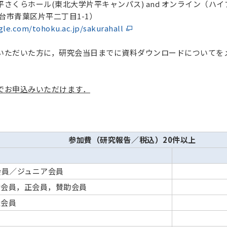
さくらホール(東北大学片平キャンパス) and オンライン（ハ
 仙台市青葉区片平二丁目1-1）
ogle.com/tohoku.ac.jp/sakurahall
いただいた方に，研究会当日までに資料ダウンロードについてを
でお申込みいただけます．
参加費（研究報告／税込）20件以上
会員／ジュニア会員
誉会員，正会員，賛助会員
生会員