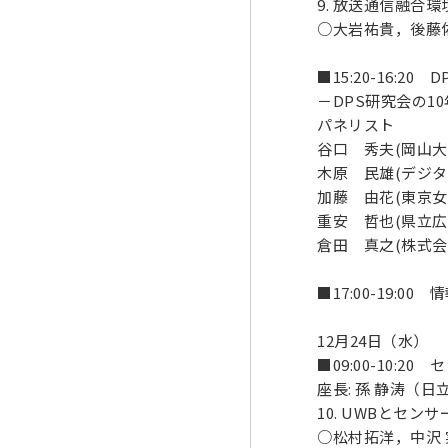
9. 放送通信融
○大岩祐貴，後藤佑
■15:20-16:
－DPS研究会の1
パネリスト
谷口 秀夫(岡山大
木原 民雄(デジタ
加藤 由花(東京女
重安 哲也(県立広
倉田 真之(株式会
■17:00-19:00
12月24日（水）
■09:00-10:20
座長: 孫 静涛（日
10. UWBとセ
○松村拓洋，中沢 