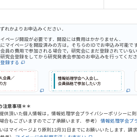
いずれかよりお申込みください．
マイページ開設が必要です．開設には費用はかかりません．
にマイページを開設済みの方は，そちらのIDでお申込み可能で
録会員の費用で参加される場合で，研究会にまだ登録されていな
研究会登録をしてから研究発表会参加のお申込みを行ってくだ
に登録する
の注意事項＊＊
提供頂いた個人情報は，情報処理学会プライバシーポリシーに則
場合もございますのでご了承願います． 参考）
情報処理学会プ
いはマイページより原則12月31日までにお願いいたします．請
 参考）
マイページの利用方法：お支払い