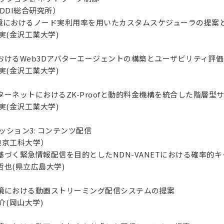
KDDI総合研究所）
etes環境におけるノード実利用率を用いたカスタムスケジューラの提案
実(金沢工業大学)
におけるWeb3Dアバターエージェントの構築とユーザビリティ評価
実(金沢工業大学)
ンターネットにおけるZK-Proofと動的料金機構を統合した階層型
実(金沢工業大学)
0 セッション3: コンテンツ配信
（東京工科大学）
に基づく緊急情報配信を目的としたNDN-VANETにおける確率的
也(県立広島大学)
合環境における動画ストリーミング配信システムの提案
介(岡山大学)