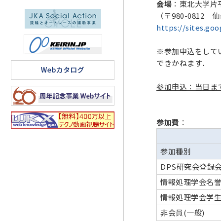
会場
：東北大学片平
（〒980-0812
https://sites.go
※参加申込をして
できかねます．
参加申込：当日ま
参加費
：
参加種別
DPS研究会登録
情報処理学会名
情報処理学会学
非会員(一般)