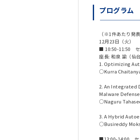
プログラム
（※1件あたり発表
12月23日（火）
■ 10:50-11:5
座長: 和泉 諭（
1. Optimizing Au
○Kurra Chaitanya
2. An Integrated
Malware Defense
○Naguru Tahaseen
3. A Hybrid Auto
○Busireddy Moksh
■13:00-14:0