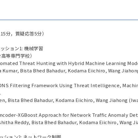
15分，質疑応答5分）
0 セッション1: 機械学習
仙台高等専門学校）
tomated Threat Hunting with Hybrid Machine Learning Model
 Kumar, Bista Bhed Bahadur, Kodama Eiichiro, Wang Jiahong
 DNS Filtering Framework Using Threat Intelligence, Machi
.
, Bista Bhed Bahadur, Kodama Eiichiro, Wang Jiahong (Iwa
encoder-XGBoost Approach for Network Traffic Anomaly De
itha Reddy, Bista Bhed Bahadur, Kodama Eiichiro, Wang Jia
0 セッション2: ネットワーク制御