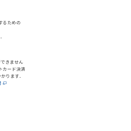
するための
．
できません
トカード決済
かかります．
問