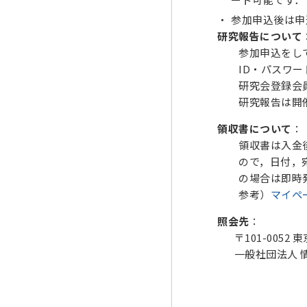
参加申込後は申
研究報告について
参加申込をしてい
ID・パスワード
研究会登録会
研究報告は開催初
領収書について
：
領収書は入金後に
ので，日付，宛名
の場合は即時発行
参考）
マイペ
照会先
：
〒101-0052 
一般社団法人 情報処理