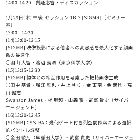
14:00-14:20
質疑応答・ディスカッション
1月29日(木) 午後 セッション 1B-3 [SIGMR]（セミナー
室）
13:00 - 14:20
(14)13:00-13:15
[SIGMR] 映像投影による他者への変容感を最大化する顔画
像の最適化
○羽山 大智・渡辺 義浩（東京科学大学）
(15)13:15-13:30
[SIGMR] 物体との相互作用を考慮した把持画像生成
○田中 基貴・堀江 雅也・井上 ゆり・金 東南・金 赫珍・高
山 健志
Swanson James・楊 興超・山森 徹・武富 貴史（サイバー
エージェント）
(16)13:30-13:45
[SIGMR] CSS-BA：幾何ゲート付き列空間探索による選択
的バンドル調整
○金田 綾乃（早稲田大学）・武富 貴史（サイバーエージェ