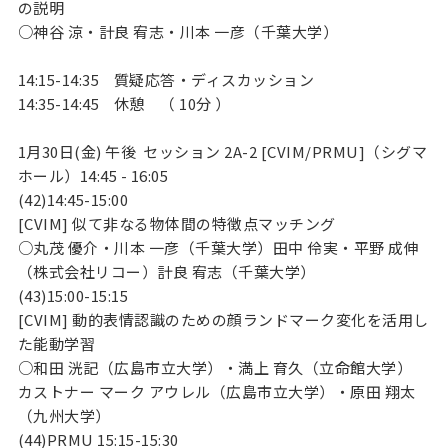
の説明
○神谷 涼・計良 宥志・川本 一彦（千葉大学）
14:15-14:35
質疑応答・ディスカッション
14:35-14:45
休憩 （ 10分 ）
1月30日(金) 午後 セッション 2A-2 [CVIM/PRMU]（シグマ
ホール）14:45 - 16:05
(42)14:45-15:00
[CVIM] 似て非なる物体間の特徴点マッチング
○丸茂 優介・川本 一彦（千葉大学）田中 伶実・平野 成伸
（株式会社リコー）計良 宥志（千葉大学）
(43)15:00-15:15
[CVIM] 動的表情認識のための顔ランドマーク変化を活用し
た能動学習
○和田 洸記（広島市立大学）・満上 育久（立命館大学）
カストナー マーク アウレル（広島市立大学）・原田 翔太
（九州大学）
(44)PRMU 15:15-15:30