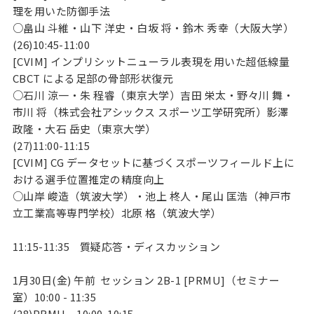
理を用いた防御手法
○畠山 斗維・山下 洋史・白坂 将・鈴木 秀幸（大阪大学）
(26)10:45-11:00
[CVIM] インプリシットニューラル表現を用いた超低線量
CBCT による足部の骨部形状復元
○石川 涼一・朱 程睿（東京大学）吉田 栄太・野々川 舞・
市川 将（株式会社アシックス スポーツ工学研究所）影澤
政隆・大石 岳史（東京大学）
(27)11:00-11:15
[CVIM] CG データセットに基づくスポーツフィールド上に
おける選手位置推定の精度向上
○山岸 峻造（筑波大学）・池上 柊人・尾山 匡浩（神戸市
立工業高等専門学校）北原 格（筑波大学）
11:15-11:35
質疑応答・ディスカッション
1月30日(金) 午前 セッション 2B-1 [PRMU]（セミナー
室）10:00 - 11:35
(28)PRMU 10:00-10:15