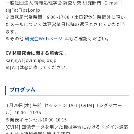
一般社団法人 情報処理学会 調査研究 研究部門 E-mail：
sig"at"ipsj.or.jp
※事務局営業時間 9:00~17:00（土日祝休）時間外に頂い
たメールについては翌営業日以降の返信とさせていただき
ます。
※その他
研究会Webページ
もご確認ください。
CVIM研究会に関する照会先
：
kanji[AT]cvim.ipsj.or.jp
※[AT]は@に直してください。
プログラム
1月29日(木) 午前 セッション 1A-1 [CVIM]（シグマホー
ル）10:00 - 11:35
※発表キャンセル10:00-10:15
[CVIM] 画像データを用いた機械学習におけるドメイン適応
のための追加学習に関する研究