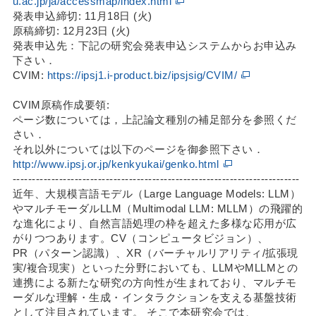
u.ac.jp/ja/accessmap/index.html
発表申込締切: 11月18日 (火)
原稿締切: 12月23日 (火)
発表申込先：下記の研究会発表申込システムからお申込み
下さい
．
CVIM:
https://ipsj1.i-product.biz/ipsjsig/CVIM/
CVIM原稿作成要領:
ページ数については，上記論文種別の補足部分を参照くだ
さい．
それ以外については以下のページを御参照下さい．
http://www.ipsj.or.jp/kenkyukai/genko.html
--------------------------------------------------------------------------
近年、大規模言語モデル（Large Language Models: LLM）
やマルチモーダルLLM（Multimodal LLM: MLLM）の飛躍的
な進化により、自然言語処理の枠を超えた多様な応用が広
がりつつあります。CV（コンピュータビジョン）、
PR（パターン認識）、XR（バーチャルリアリティ/拡張現
実/複合現実）といった分野においても、LLMやMLLMとの
連携による新たな研究の方向性が生まれており、マルチモ
ーダルな理解・生成・インタラクションを支える基盤技術
として注目されています。 そこで本研究会では、