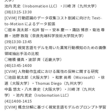
池内 克史（Irobomation LLC）・川崎 洋（九州大学）
(38)13:15-13:30
[CVIM] 行動認識のデータ収集コスト削減に向けた Text-
to-Motion によるデータ拡張
○庭本 眞太郎・松井 智一・安本 慶一・諏訪 博彦・菊池 尊
勝・池野 敦哉（奈良先端科学技術大学院大学）
(39)13:30-13:45
[CVIM] 視覚言語モデルを用いた異常行動検知のための画像
領域抽出手法の比較
○穂積 優真・波部 斉（近畿大学）
(40)13:45-14:00
[CVIM] 人物動作生成における属性の反映に関する研究
○池田 航太郎（大阪大学）・和家 尚希（Microsoft）・徐
遅（大阪大学）・Thomas Diego（九州大学）
中島 悠太・八木 康史（大阪大学）・川崎 洋（九州大
学）・池内 克史（Irobomation LLC）
(41)14:00-14:15
[CVIM] 概念分解に基づく視覚言語モデルのプロンプト学習