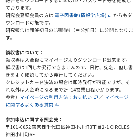
報告をダウンロードするためのID・パスワード等を記載し
ております。
研究会登録会員の方は
電子図書館(情報学広場)
からもダ
ウンロード可能です。
研究報告は開催初日の1週間前（＝公知日）に公開となりま
す。
領収書について
：
領収書は入金後にマイページよりダウンロード出来ます。
領収書は1回しか発行できませんので、日付、宛名、但し書
きをよく確認してから発行してください。
クレジットカード決済の場合は即時発行が可能ですが、そ
れ以外は入金済になるまで2～14営業日程かかります。
参考）
マイページの利用方法：お支払い
／
マイページ
に関するよくある質問
参加申込に関する照会先
：
〒101-0052 東京都千代田区神田小川町3丁目2-1 CIRCLES
神田小川町6F