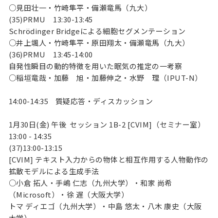
○見田壮一・竹崎隼平・備瀬竜馬（九大）
(35)PRMU 13:30-13:45
Schrödinger Bridgeによる細胞セグメンテーション
○井上颯人・竹崎隼平・原田翔太・備瀬竜馬（九大）
(36)PRMU 13:45-14:00
自発性瞬目の動的特徴を用いた眠気の推定の一考察
○稲垣竜哉・加藤 旭・加藤伸之・水野 理（IPUT-N）
14:00-14:35
質疑応答・ディスカッション
1月30日(金) 午後 セッション 1B-2 [CVIM]（セミナー室）
13:00 - 14:35
(37)13:00-13:15
[CVIM] テキスト入力からの物体と相互作用する人物動作の
拡散モデルによる生成手法
○小倉 拓人・手嶋 仁志（九州大学）・和家 尚希
（Microsoft）・徐 遅（大阪大学）
トマ ディエゴ（九州大学）・中島 悠太・八木 康史（大阪
大学）