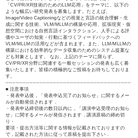
「CV/PR/XR技術のためのLLM応用」をテーマに、以下の
ような幅広い研究発表を募集します。たとえば、
Image/Video Captioningなどの視覚と言語の統合理解・生
成に関する技術、VLM/MLLMの構築や応用、拡張現実・仮
想空間における自然言語インタラクション、人手による評
価やユーザの知覚・行動に基づくフィードバックへの
VLM/MLLMの活用などが含まれます。また、LLM/MLLMの
構築における効率的なデータ収集のためのシステム提案な
ども対象とします。 なお、上記のテーマに限らず、
CV/PR/XR分野に関連する一般セッションの発表も広く募
集いたします。皆様の積極的なご投稿をお待ちしておりま
す。
--------------------------------------------------------------------------
■ 注意事項
・発表申込後，「発表申込完了のお知らせ」に関するメー
ルが自動発信されます．
・発表申込締切後の数日以内に，「講演申込受理のお知ら
せ」に関するメールが発信されます．講演原稿の締め切
り・
要項・提出方法等に関する情報が記載されておりますの
で，記載された方法に従って原稿を提出下さい．