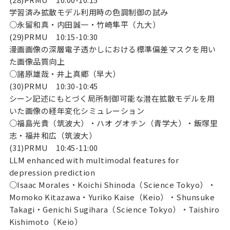
学習済み拡散モデル利用時の色調制御の試み
○永留和真・内田誠一・竹崎隼平（九大）
(29)PRMU 10:15-10:30
漫画画像の深層電子透かしにおける標準偏差マスクを用い
た画像品質向上
○諸原雄哉・井上真郷（早大）
(30)PRMU 10:30-10:45
シーン記述にもとづく局所制御可能な潜在拡散モデルを用
いた画像の経年変化シミュレーション
○福島光貴（筑波大）・ハオ グオチン（青学大）・飯塚里
志・福井和広（筑波大）
(31)PRMU 10:45-11:00
LLM enhanced with multimodal features for
depression prediction
○Isaac Morales・Koichi Shinoda（Science Tokyo）・
Momoko Kitazawa・Yuriko Kaise（Keio）・Shunsuke
Takagi・Genichi Sugihara（Science Tokyo）・Taishiro
Kishimoto（Keio）