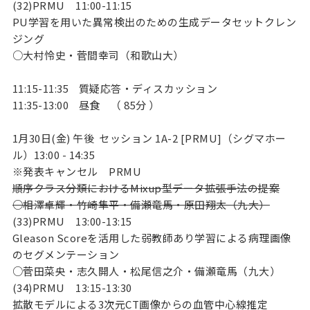
(32)PRMU 11:00-11:15
PU学習を用いた異常検出のための生成データセットクレン
ジング
○大村怜史・菅間幸司（和歌山大）
11:15-11:35
質疑応答・ディスカッション
11:35-13:00
昼食 （ 85分 ）
1月30日(金) 午後 セッション 1A-2 [PRMU]（シグマホー
ル）13:00 - 14:35
※発表キャンセル PRMU
順序クラス分類におけるMixup型データ拡張手法の提案
○相澤卓輝・竹崎隼平・備瀬竜馬・原田翔太（九大）
(33)PRMU 13:00-13:15
Gleason Scoreを活用した弱教師あり学習による病理画像
のセグメンテーション
○菅田菜央・志久開人・松尾信之介・備瀬竜馬（九大）
(34)PRMU 13:15-13:30
拡散モデルによる3次元CT画像からの血管中心線推定