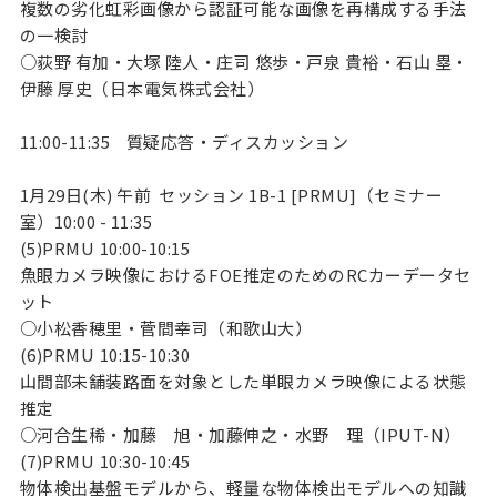
複数の劣化虹彩画像から認証可能な画像を再構成する手法
の一検討
○荻野 有加・大塚 陸人・庄司 悠歩・戸泉 貴裕・石山 塁・
伊藤 厚史（日本電気株式会社）
11:00-11:35
質疑応答・ディスカッション
1月29日(木) 午前 セッション 1B-1 [PRMU]（セミナー
室）10:00 - 11:35
(5)PRMU
10:00-10:15
魚眼カメラ映像におけるFOE推定のためのRCカーデータセ
ット
○小松香穂里・菅間幸司（和歌山大）
(6)PRMU
10:15-10:30
山間部未舗装路面を対象とした単眼カメラ映像による状態
推定
○河合生稀・加藤 旭・加藤伸之・水野 理（IPUT-N）
(7)PRMU
10:30-10:45
物体検出基盤モデルから、軽量な物体検出モデルへの知識