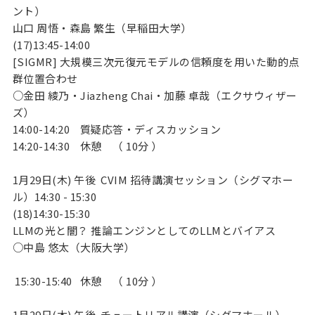
ント）
山口 周悟・森島 繁生（早稲田大学）
(17)13:45-14:00
[SIGMR] 大規模三次元復元モデルの信頼度を用いた動的点
群位置合わせ
○金田 綾乃・Jiazheng Chai・加藤 卓哉（エクサウィザー
ズ）
14:00-14:20
質疑応答・ディスカッション
14:20-14:30
休憩 （ 10分 ）
1月29日(木) 午後 CVIM 招待講演セッション（シグマホー
ル）14:30 - 15:30
(18)14:30-15:30
LLMの光と闇？ 推論エンジンとしてのLLMとバイアス
○中島 悠太（大阪大学）
15:30-15:40
休憩 （ 10分 ）
1月29日(木) 午後 チュートリアル講演（シグマホール）