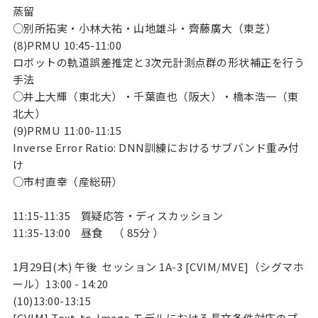
蒸留
○別所拓実・小林大祐・山地雄斗・齊藤廣大（東芝）
(8)PRMU
10:45-11:00
ロボットの軌道誤差推定と3次元計測点群の形状補正を行う
手法
○井上大輝（東北大）・千葉直也（阪大）・橋本浩一（東
北大）
(9)PRMU
11:00-11:15
Inverse Error Ratio: DNN訓練におけるサブバンド重み付
け
○市村直幸（産総研）
11:15-11:35
質疑応答・ディスカッション
11:35-13:00
昼食 （ 85分 ）
1月29日(木) 午後 セッション 1A-3 [CVIM/MVE]（シグマホ
ール）13:00 - 14:20
(10)13:00-13:15
[CVIM] Text-to-Image モデルにおける長文条件対応のプ