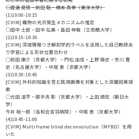
○渡邉 奨悟・前田 聡・橋本 真幸（東洋大学）
(1)10:00-10:15
[CVIM] 織物の光沢発生メカニズムの推定
○田中 士郎・田中 弘美・島田 伸敬（立命館大学）
(2)10:15-10:30
[CVIM] 深度情報つき解剖学的ラベルを活用した自己教師あ
り学習による形状位置合わせ
○前田 康介（京都大学）・門松 由佳・上野 陽史・芳川 豊
史（名古屋大学）・中尾 恵（京都大学）
(3)10:30-10:45
[CVIM] 外科的知識を含む医用画像を対象とした深層因果探
索
○元田 凌平・御手洗 彰（京都大学）・上田 順宏（朝日大
学）
今井 裕一郎（洛和会音羽病院）・中尾 恵（京都大学）
(4)10:45-11:00
[CVIM] Multi frame blind deconvolution（MFBD）を用
いた