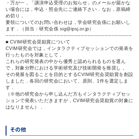
・万が一，「講演申込受理のお知らせ」のメールが届かな
い場合には，申込・照会先にご連絡下さい．なお，原稿締
め切り，
要領についてのお問い合わせは，学会研究会係にお願いし
ます．（担当：研究会係 sig@ipsj.or.jp）
--------------------------------------------------------------------------
■ CVIM研究会奨励賞について
CVIM研究会では
，
インタラクティブセッションでの発表を
行ったものを対象として
，
これらの研究発表の中から優秀と認められるものを選ん
で
，
対象分野における学術研究及び技術開発を推奨し
，
その発展を図ることを目的とするCVIM研究会奨励賞を創設
しました
．
各回の研究会において、原則、1件を選定しま
す
．
（※他の研究会から申し込んだ方もインタラクティブセッ
ションで発表いただきますが
，
CVIM研究会奨励賞の対象に
はなりません）
．
その他