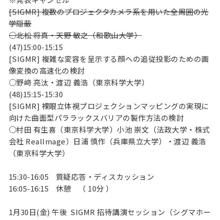
[SIGMR] 複数のプロジェクタカメラ系を用いた全周囲の光
学隠蔽
○北松 将真・天野 敏之（和歌山大学）
(47)15:00-15:15
[SIGMR] 複雑な変容を呈示する顔への追従投影のための画
像変換の高速化の検討
○野﨑 亮汰・渡辺 義浩（東京科学大学）
(48)15:15-15:30
[SIGMR] 裸眼立体視プロジェクションマッピングの実現に
向けた曲面型パララックスバリアの製作方法の検討
○村田 有生喜（東京科学大学）小池 崇文（法政大学・株式
会社 RealImage）日浦 慎作（兵庫県立大学）・渡辺 義浩
（東京科学大学）
15:30-16:05
質疑応答・ディスカッション
16:05-16:15
休憩 （ 10分 ）
1月30日(金) 午後 SIGMR 招待講演セッション（シグマホー