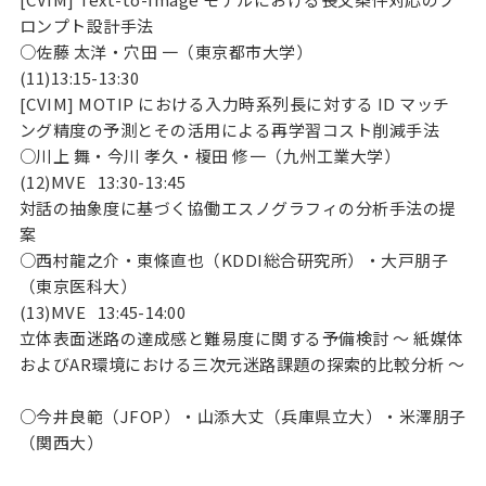
ロンプト設計手法
○佐藤 太洋・穴田 一（東京都市大学）
(11)13:15-13:30
[CVIM] MOTIP における入力時系列長に対する ID マッチ
ング精度の予測とその活用による再学習コスト削減手法
○川上 舞・今川 孝久・榎田 修一（九州工業大学）
(12)MVE
13:30-13:45
対話の抽象度に基づく協働エスノグラフィの分析手法の提
案
○西村龍之介・東條直也（KDDI総合研究所）・大戸朋子
（東京医科大）
(13)MVE
13:45-14:00
立体表面迷路の達成感と難易度に関する予備検討 ～ 紙媒体
およびAR環境における三次元迷路課題の探索的比較分析 ～
○今井良範（JFOP）・山添大丈（兵庫県立大）・米澤朋子
（関西大）