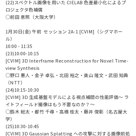
(22)スペクトル画像を用いた CIELAB 色差最小化によるプ
ロジェクタ色補償
○前田 恵照（大阪大学）
1月30日(金) 午前 セッション 2A-1 [CVIM]（シグマホー
ル）
10:00 - 11:35
(23)10:00-10:15
[CVIM] 3D Interframe Reconstruction for Novel Time-
view Synthesis
○野口 憲人・金子 卓弘・北田 裕之・奥山 隆文・武田 知典
（NTT）
(24)10:15-10:30
[CVIM] 3D 生成基盤モデルによる視点補間の性能評価～ ラ
イトフィールド撮像はもう不要なのか？～
○鈴木 総太・都竹 千尋・高橋 桂太・藤井 俊彰（名古屋大
学）
(25)10:30-10:45
[CVIM] 3D Gaussian Splatting への攻撃に対する画像前処