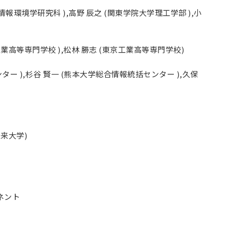
報環境学研究科 ),高野 辰之 (関東学院大学理工学部 ),小
工業高等専門学校 ),松林 勝志 (東京工業高等専門学校)
ー ),杉谷 賢一 (熊本大学総合情報統括センター ),久保
未来大学)
ネント