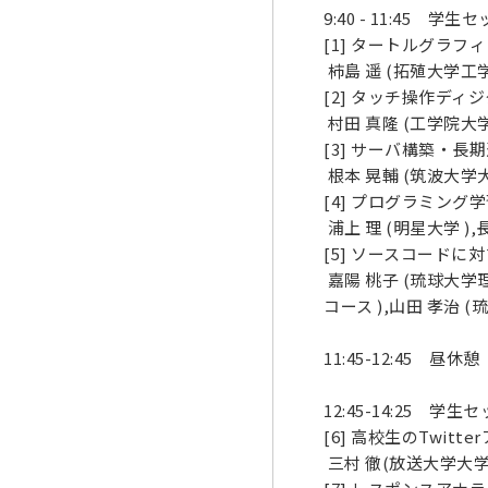
9:40 - 11:45 
[1] タートルグラ
柿島 遥 (拓殖大学工
[2] タッチ操作デ
村田 真隆 (工学院大学 
[3] サーバ構築・
根本 晃輔 (筑波大
[4] プログラミン
浦上 理 (明星大学 ),
[5] ソースコード
嘉陽 桃子 (琉球大学
コース ),山田 孝治
11:45-12:45 昼休憩
12:45-14:25 
[6] 高校生のTwi
三村 徹(放送大学大学院