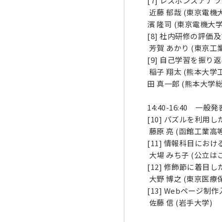
[7] レスポンスア
近藤 郁哉 (東京電機
濱 隆司 (東京電機大学
[8] 社内研修の評
芳賀 あかり (東京工業
[9] 自己学習を振
稲子 翔太 (熊本大学
田 真一郎 (熊本大学
14:40-16:40 
[10] パズルを利
藤原 亮 (函館工業高等
[11] 情報科目に
大場 みち子 (公立はこ
[12] 修飾節に着
大野 博之 (東京医療保
[13] Webペー
佐藤 信 (岩手大学)