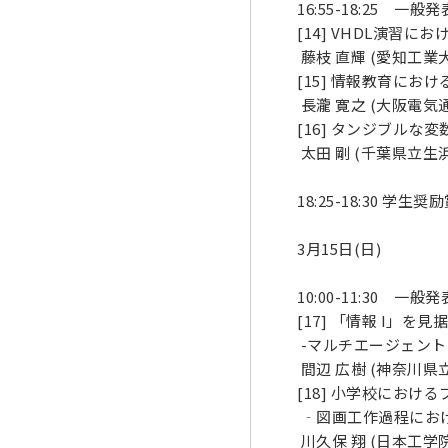
16:55-18:25 一
[14] VHDL演習
藤枝 直輝 (愛知工業大
[15] 情報教育に
長瀧 寛之 (大阪電気通
[16] タンジブル
太田 剛 (千葉県立生
18:25-18:30 学生
3月15日(日)
10:00-11:30 一
[17] 「情報 I」
-マルチエージェントシミ
間辺 広樹 (神奈川県
[18] 小学校にお
‐図画工作過程にお
川久保 翔 (日本工学