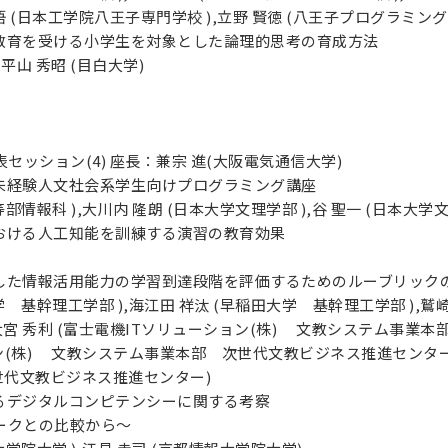
 悟 (日本工学院八王子専門学校 ),立野 賢徳 (八王子プログラミン
ング教育を受ける小学生を対象とした論理的思考の育成方法
,平山 秀昭 (目白大学)
一般発表セッション(4) 座長：兼宗 進(大阪電気通信大学)
ング未経験人文社会系学生向けプログラミング講座
部情報科 ),大川内 隆朗 (日本大学文理学部 ),谷 聖一 (日本大学
育における人工知能を訓練する演習の教育効果
象とした情報活用能力の学習到達段階を評価するためのルーブリック
学 基幹理工学部 ),海江田 祥汰 (早稲田大学 基幹理工学部 ),鷲崎
大宮 秀利 (富士電機ITソリューション(株) 文教システム事業本
ン(株) 文教システム事業本部 次世代文教ビジネス推進センター )
代文教ビジネス推進センター)
られるデジタルコンピテンシーに関する考察
ークとの比較から～