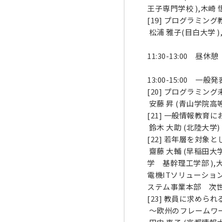
王子専門学校 ),木崎
[19] プログラミ
松浦 雅子(目白大学 )
11:30-13:00 昼休憩
13:00-15:00 
[20] プログラミ
安藤 昇 (青山学院高等
[21] 一般情報教
鈴木 大助 (北陸大学)
[22] 若年層を対
齋藤 大輔 (早稲田大
学 基幹理工学部 ),
電機ITソリューショ
ステム事業本部 次世
[23] 教員に求め
～欧州のフレームワ