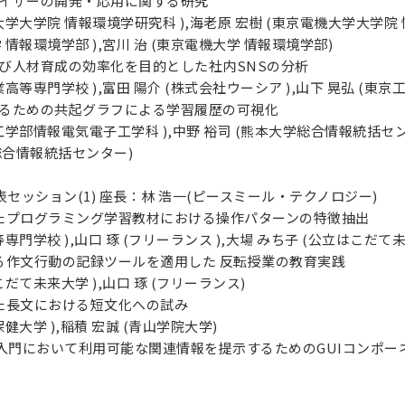
ナライザーの開発・応用に関する研究
大学大学院 情報環境学研究科 ),海老原 宏樹 (東京電機大学大学院 情
 情報環境学部 ),宮川 治 (東京電機大学 情報環境学部)
価及び人材育成の効率化を目的とした社内SNSの分析
高等専門学校 ),富田 陽介 (株式会社ウーシア ),山下 晃弘 (東京
り返るための共起グラフによる学習履歴の可視化
工学部情報電気電子工学科 ),中野 裕司 (熊本大学総合情報統括センタ
総合情報統括センター)
一般発表セッション(1) 座長：林 浩一(ピースミール・テクノロジー)
用したプログラミング学習教材における操作パターンの特徴抽出
専門学校 ),山口 琢 (フリーランス ),大場 みち子 (公立はこだて
おける作文行動の記録ツールを適用した 反転授業の教育実践
だて未来大学 ),山口 琢 (フリーランス)
目した長文における短文化への試み
健大学 ),稲積 宏誠 (青山学院大学)
ジ制作入門において利用可能な関連情報を提示するためのGUIコンポー