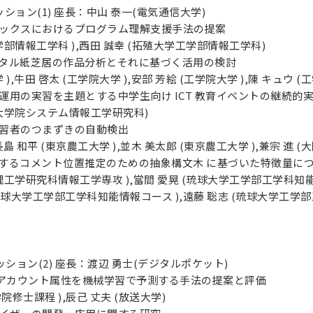
学生セッション(1) 座長：中山 泰一(電気通信大学)
フィックスにおけるプログラム理解支援手法の提案
学部情報工学科 ),西田 誠幸 (拓殖大学工学部情報工学科)
ィジタル紙芝居の作品分析とそれに基づく活用の検討
),牛田 啓太 (工学院大学 ),安部 芳絵 (工学院大学 ),陳 キュウ (
長期運用の実習を主題とする中学生向け ICT 教育イベントの継続的
学大学院システム情報工学研究科)
グ学習者のつまずきの自動検出
長島 和平 (東京農工大学 ),並木 美太郎 (東京農工大学 ),兼宗 進 (
に対するコメント位置推定のための抽象構文木 に基づいた特徴量に
理工学研究科情報工学専攻 ),當間 愛晃 (琉球大学工学部工学科知
 (琉球大学工学部工学科知能情報コース ),遠藤 聡志 (琉球大学工
学生セッション(2) 座長：渡辺 勇士(デジタルポケット)
tterアカウント属性を機械学習で予測する手法の提案と評価
修士課程 ),辰己 丈夫 (放送大学)