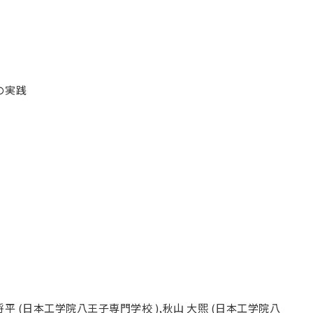
の実践
将平 (日本工学院八王子専門学校 ),秋山 大煕 (日本工学院八