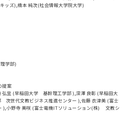
グキッズ),橋本 純次(社会情報大学院大学)
文理学部)
の提案
 弘宜 (早稲田大学 基幹理工学部 ),深澤 良彰 (早稲田大
部 次世代文教ビジネス推進センター ),佐藤 衣津美 (富士
,小野寺 美咲 (富士電機ITソリューション(株) 文教シ