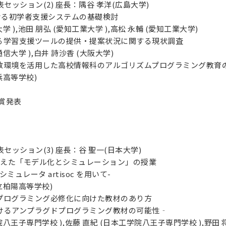
般発表セッション(2) 座長：隅谷 孝洋(広島大学)
における初学者支援システムの基礎検討
学 ),池田 朋弘 (愛知工業大学 ),高松 永輔 (愛知工業大学)
おける学習支援ツールの提供・提案状況に関する現状調査
信大学 ),白井 詩沙香 (大阪大学)
な変数環境を活用した高校情報科のアルゴリズムプログラミング教育
浜高等学校)
奨励賞発表
般発表セッション(3) 座長：谷 聖一(日本大学)
を見据えた「モデル化とシミュレーション」の授業
ュレータ artisoc を用いて-
立柏陽高等学校)
けるプログラミング必修化に向けた教材のあり方
けるアンプラグドプログラミング教材の可能性‐
院八王子専門学校 ),佐藤 直紀 (日本工学院八王子専門学校 ),野田 