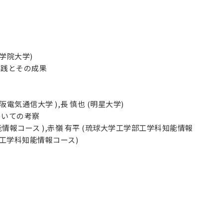
工学院大学)
実践とその成果
大阪電気通信大学 ),長 慎也 (明星大学)
ついての考察
能情報コース ),赤嶺 有平 (琉球大学工学部工学科知能情報
学部工学科知能情報コース)