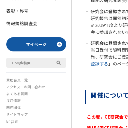
標記の研究発表会
表彰・称号
研究会に登録され
研究報告は開催初
情報規格調査会
※2019年度よ
会に参加されない
研究会に登録され
マイページ
当日受付で資料閲覧
尚、研究会にご登
登録する
」のペー
賛助会員一覧
アクセス・お問い合わせ
開催につい
よくある質問
採用情報
関連団体
サイトマップ
この度，CE研究会
English
第154回CE研究会（