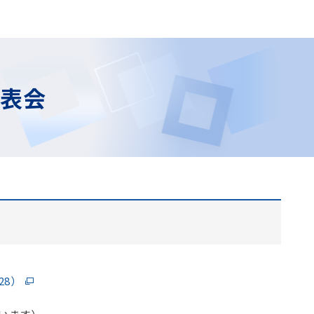
発表会
28）