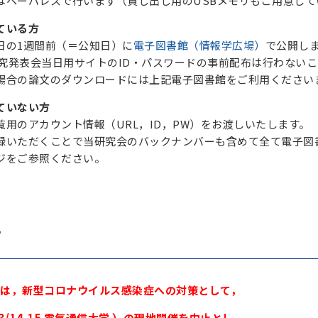
はペーパレスで行います（貸し出し用のUSBメモリもご用意して
ている方
日の1週間前（＝公知日）に
電子図書館（情報学広場）
で公開し
り研究発表会当日用サイトのID・パスワードの事前配布は行わな
場合の論文のダウンロードには上記電子図書館をご利用ください
ていない方
用のアカウント情報（URL，ID，PW）をお渡しいたします。
録いただくことで当研究会のバックナンバーも含めて全て電子図
ジをご参照ください。
て
では，新型コロナウイルス感染症への対策として，
3/14-15 電気通信大学 ）の現地開催を中止とし,