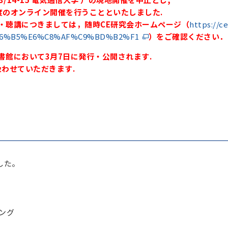
度のオンライン開催を行うことといたしました.
・聴講につきましては，随時CE研究会ホームページ（
https://c
A6%B5%E6%C8%AF%C9%BD%B2%F1
）をご確認ください．
館において3月7日に発行・公開されます.
わせていただきます.
ム
した。
ニング