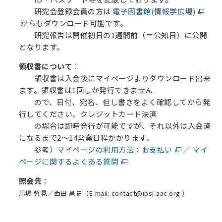
研究会登録会員の方は
電子図書館(情報学広場)
からもダウンロード可能です。
研究報告は開催初日の1週間前（＝公知日）に公開
となります。
領収書について
：
領収書は入金後にマイページよりダウンロード出来
ます。領収書は1回しか発行できません
ので、日付、宛名、但し書きをよく確認してから発
行してください。クレジットカード決済
の場合は即時発行が可能ですが、それ以外は入金済
になるまで2～14営業日程かかります。
参考）
マイページの利用方法：お支払い
／
マイ
ページに関するよくある質問
照会先
：
馬場 哲晃／西田 昌史（E-mail: contact@ipsj-aac.org ）