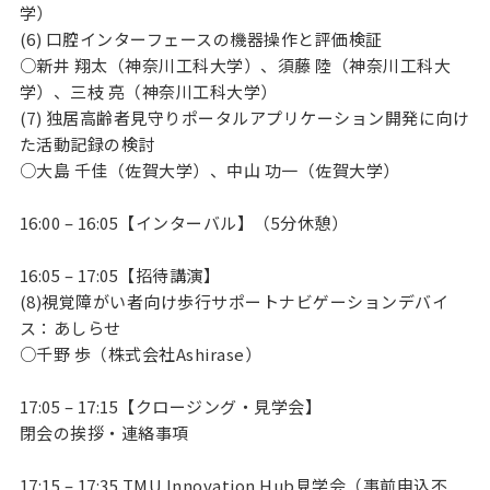
学）
(6) 口腔インターフェースの機器操作と評価検証
○新井 翔太（神奈川工科大学）、須藤 陸（神奈川工科大
学）、三枝 亮（神奈川工科大学）
(7) 独居高齢者見守りポータルアプリケーション開発に向け
た活動記録の検討
○大島 千佳（佐賀大学）、中山 功一（佐賀大学）
16:00 – 16:05【インターバル】（5分休憩）
16:05 – 17:05【招待講演】
(8)視覚障がい者向け歩行サポートナビゲーションデバイ
ス：あしらせ
○千野 歩（株式会社Ashirase）
17:05 – 17:15【クロージング・見学会】
閉会の挨拶・連絡事項
17:15 – 17:35 TMU Innovation Hub見学会（事前申込不