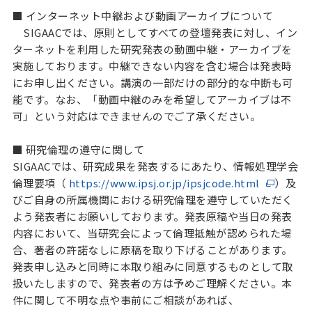
■ インターネット中継および動画アーカイブについて
SIGAACでは、原則としてすべての登壇発表に対し、イン
ターネットを利用した研究発表の動画中継・アーカイブを
実施しております。中継できない内容を含む場合は発表時
にお申し出ください。講演の一部だけの部分的な中断も可
能です。なお、「動画中継のみを希望してアーカイブは不
可」という対応はできませんのでご了承ください。
■ 研究倫理の遵守に関して
SIGAACでは、研究成果を発表するにあたり、情報処理学会
倫理要項（
https://www.ipsj.or.jp/ipsjcode.html
）及
びご自身の所属機関における研究倫理を遵守していただく
よう発表者にお願いしております。発表原稿や当日の発表
内容において、当研究会によって倫理抵触が認められた場
合、著者の許諾なしに原稿を取り下げることがあります。
発表申し込みと同時に本取り組みに同意するものとして取
扱いたしますので、発表者の方は予めご理解ください。本
件に関して不明な点や事前にご相談があれば、