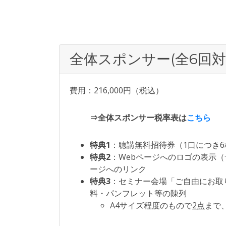
全体スポンサー(全6回対
費用：216,000円（税込）
⇒全体スポンサー税率表は
こちら
特典1
：聴講無料招待券（1口につき6
特典2
：Webページへのロゴの表示（
ージへのリンク
特典3
：セミナー会場「ご自由にお取
料・パンフレット等の陳列
A4サイズ程度のもので
2点
まで