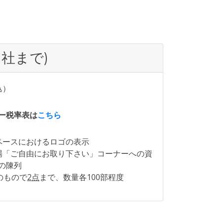
1社まで)
込）
ー税率表は
こちら
ペースにおけるロゴの表示
場「ご自由にお取り下さい」コーナーへの資
の陳列
のもので
2点
まで、数量各100部程度