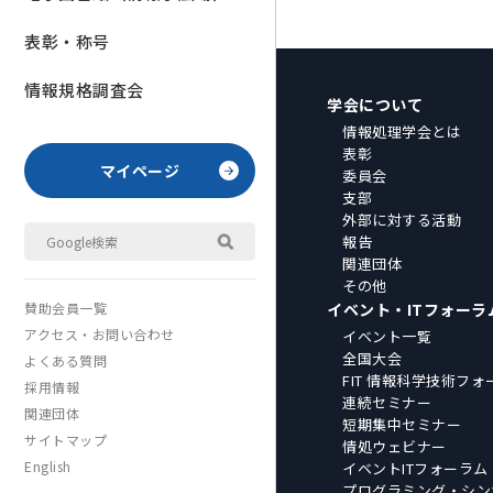
表彰・称号
情報規格調査会
学会について
情報処理学会とは
表彰
マイページ
委員会
支部
外部に対する活動
報告
関連団体
その他
イベント・ITフォーラ
賛助会員一覧
アクセス・お問い合わせ
イベント一覧
全国大会
よくある質問
FIT 情報科学技術フォ
採用情報
連続セミナー
関連団体
短期集中セミナー
サイトマップ
情処ウェビナー
English
イベントITフォーラム
プログラミング・シン