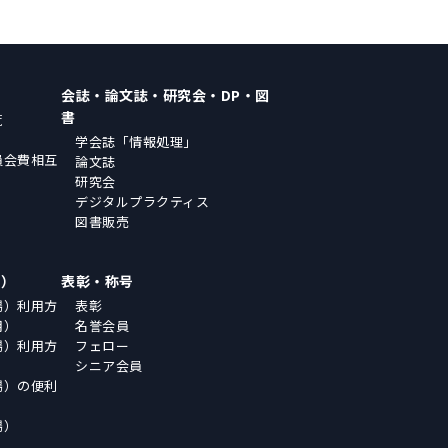
会誌・論文誌・研究会・DP・図
書
覧
学会誌「情報処理」
員会費相互
論文誌
研究会
デジタルプラクティス
図書販売
場）
表彰・称号
場）利用方
表彰
用）
名誉会員
場）利用方
フェロー
シニア会員
場）の便利
場）