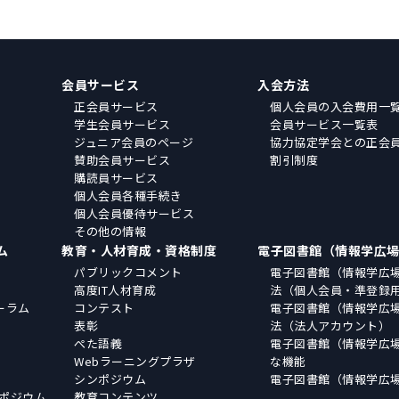
会員サービス
入会方法
正会員サービス
個人会員の入会費用一
学生会員サービス
会員サービス一覧表
ジュニア会員のページ
協力協定学会との正会
賛助会員サービス
割引制度
購読員サービス
個人会員各種手続き
個人会員優待サービス
その他の情報
ム
教育・人材育成・資格制度
電子図書館（情報学広
パブリックコメント
電子図書館（情報学広
高度IT人材育成
法（個人会員・準登録
ーラム
コンテスト
電子図書館（情報学広
表彰
法（法人アカウント）
ぺた語義
電子図書館（情報学広
Webラーニングプラザ
な機能
シンポジウム
電子図書館（情報学広
ポジウム
教育コンテンツ