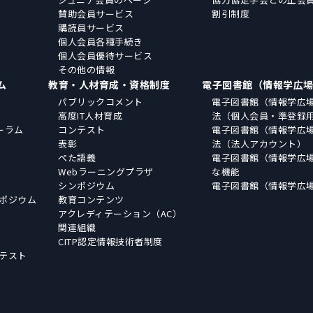
賛助会員サービス
割引制度
購読員サービス
個人会員各種手続き
個人会員優待サービス
その他の情報
ム
教育・人材育成・資格制度
電子図書館（情報学広
パブリックコメント
電子図書館（情報学広
高度IT人材育成
法（個人会員・準登録
ーラム
コンテスト
電子図書館（情報学広
表彰
法（法人アカウント）
ぺた語義
電子図書館（情報学広
Webラーニングプラザ
な機能
シンポジウム
電子図書館（情報学広
ポジウム
教育コンテンツ
アクレディテーション（AC）
関連組織
CITP認定情報技術者制度
テスト