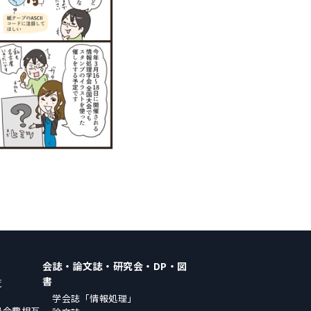
会誌・論文誌・研究会・DP・図
書
覧
学会誌「情報処理」
員会費相互