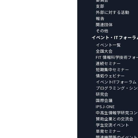
支部
外部に対する活動
報告
関連団体
その他
イベント・ITフォーラ
イベント一覧
全国大会
FIT 情報科学技術フォ
連続セミナー
短期集中セミナー
情処ウェビナー
イベントITフォーラム
プログラミング・シン
研究会
国際会議
IPSJ-ONE
中高生情報学研究コン
賛助企業との交流会
学生交流イベント
単発セミナー
関連機関等のイベント