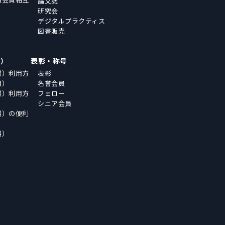
論文誌
研究会
デジタルプラクティス
図書販売
場）
表彰・称号
場）利用方
表彰
用）
名誉会員
場）利用方
フェロー
シニア会員
場）の便利
場）