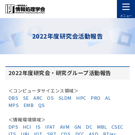
メニュー
2022年度研究会活動報告
2022年度研究会・研究グループ活動報告
＜コンピュータサイエンス領域＞
DBS
SE
ARC
OS
SLDM
HPC
PRO
AL
MPS
EMB
QS
＜情報環境領域＞
DPS
HCI
IS
IFAT
AVM
GN
DC
MBL
CSEC
ITS
UBI
IOT
SPT
CDS
DCC
ASD
BTIgr