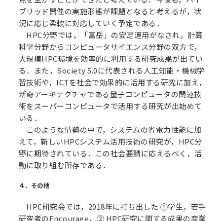
ブリッド開催の実施形態が課題となると考えるが，状
況に応じ柔軟に対応していく予定である．
HPC分野では，「富岳」の安定運用がなされ，計算
科学分野からコンピュータサイエンス分野の双方で，
大規模HPC環境を効率的に利用する研究成果が出てい
る．また，Society 5.0に代表される人工知能・機械学
習技術や，ICTを社会で効果的に活用する研究に加え，
新奇アーキテクチャである量子コンピュータの関連技
術をスーパーコンピュータで活用する研究が出始めて
いる．
このような情勢の中で，システムの省電力性能に加
えて，新しいHPCシステム活用技術の研究が，HPC分
野に期待されている．この社会要請に応えるべく，活
動に取り組む所存である．
４．その他
HPC研究会では，2018年に打ち出した ①学生，若手
研究者のEncourage，② HPC研究に関する成果の産業