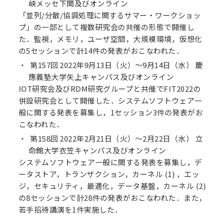
峡メッセ下関及びオンライン
「並列/分散/協調処理に関するサマー・ワークショッ
プ」の一部として複数研究会の共催の形態で開催し
た．監視，メモリ，ユーザ空間，大規模環境，仮想化
の5セッションで計14件の発表がおこなわれた．
第157回 2022年9月13日（火）～9月14日（水） 慶
應義塾大学矢上キャンパス及びオンライン
IOT研究会及びRDM研究グループと共催でFIT2022の
併設研究会として開催した．システムソフトウェア一
般に関する発表を募集し，1セッション3件の発表がお
こなわれた．
第158回 2022年2月21日（火）～2月22日（水） 立
命館大学衣笠キャンパス及びオンライン
システムソフトウェア一般に関する発表を募集し，デ
ータストア，トランザクション，カーネル (1) ，エッ
ジ，セキュリティ，最適化，データ基盤，カーネル (2)
の8セッションで計28件の発表がおこなわれた．また，
若手招待講演を1件実施した．