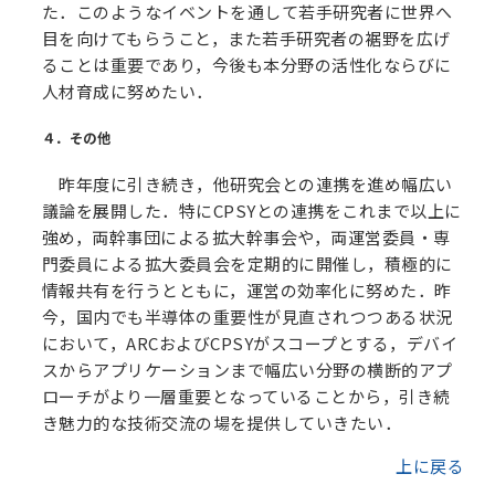
た．このようなイベントを通して若手研究者に世界へ
目を向けてもらうこと，また若手研究者の裾野を広げ
ることは重要であり，今後も本分野の活性化ならびに
人材育成に努めたい．
４．その他
昨年度に引き続き，他研究会との連携を進め幅広い
議論を展開した．特にCPSYとの連携をこれまで以上に
強め，両幹事団による拡大幹事会や，両運営委員・専
門委員による拡大委員会を定期的に開催し，積極的に
情報共有を行うとともに，運営の効率化に努めた．昨
今，国内でも半導体の重要性が見直されつつある状況
において，ARCおよびCPSYがスコープとする，デバイ
スからアプリケーションまで幅広い分野の横断的アプ
ローチがより一層重要となっていることから，引き続
き魅力的な技術交流の場を提供していきたい．
上に戻る