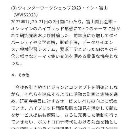
(3) ウィンターワークショップ2023・イン・富山
（WWS2023）
2023年1月20-21日の2日間にわたり，富山県民会館・
オンラインのハイブリッド形態にて5つのテーマに分か
れて研究発表および討論した．前年度にも増してダイ
バーシティや産学連携，形式手法，データサイエン
ス，機械学習システム，要求工学といった旬のものを
含む様々なテーマで集い交流を深める貴重な機会とな
った．
４．その他
今後も引き続きビジョンとコンセプトを明確としな
がら，それらを達成するように活動の計画と実施を進
め，研究会会員に対するサービスレベルの向上に努め
ていき，ハイブリッド開催形態の知見を活かして新た
なサービス提供も模索し，さらに充実した活動を行っ
ていきたい．ポストコロナ時代における対面を軸とし
つつ遠隔・オンライン参加者もインクルーシブな討論