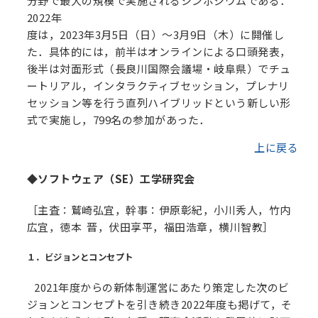
分野で最大の規模で実施されるシンポジウムである．
2022年
度は，2023年3月5日（日）〜3月9日（木）に開催し
た．具体的には，前半はオンラインによる口頭発表，
後半は対面形式（長良川国際会議場・岐阜県）でチュ
ートリアル，インタラクティブセッション，プレナリ
セッション等を行う直列ハイブリッドという新しい形
式で実施し，799名の参加があった．
上に戻る
◆ソフトウェア（SE）工学研究会
［主査：鷲崎弘宜，幹事：伊原彰紀，小川秀人，竹内
広宜，徳本 晋，伏田享平，福田浩章，横川智教］
１．ビジョンとコンセプト
2021年度からの新体制運営にあたり策定した次のビ
ジョンとコンセプトを引き続き2022年度も掲げて，そ