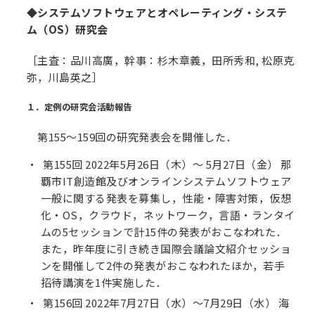
◆システムソフトウェアとオペレーティング・システ
ム（OS）研究会
［主査：品川高廣，幹事：杉木章義，田所秀和, 松原克
弥，川島英之］
１．定例の研究会活動報告
第155〜159回の研究発表会を開催した．
第155回 2022年5月26日（木）～ 5月27日（金） 那
覇市IT創造館及びオンラインシステムソフトウェア
一般に関する発表を募集し，性能・障害対策，仮想
化・OS，クラウド，ネットワーク，言語・ランタイ
ムの5セッションで計15件の発表がおこなわれた．
また，昨年度に引き続き国際会議論文紹介セッショ
ンを開催して2件の発表がおこなわれたほか，若手
招待講演を1件実施した．
第156回 2022年7月27日（水）～7月29日（水） 海