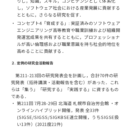
りし，知識，スキル，コンピテンシとして体系化
し，ソフトウェア社会における産業発展に貢献する
とともに，さらなる研究を促す．
コンセプト4「育成する」: 実証済みのソフトウェア
エンジニアリング高等教育や職業訓練および組織開
発運営成果を共有するとともに，プロフェッショナ
ルが高い倫理感および職業意識を持ち社会的地位を
高めることに貢献する．
２. 定例の研究会活動報告
第211-213回の研究発表会を計画し，合計70件の研
究発表（招待講演・活動報告を含む）があった．これ
らは「集う」「研究する」「実践する」に資するもの
である．
第211回 7月28-29日 北海道 札幌市自治労会館 ・オ
ンラインハイブリッド開催，発表 全33件
(SIGSE/SIGSS/SIGKBSE連立開催，うちSIGSE扱
い13件）(2021度21件)