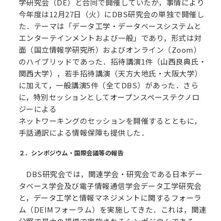
学研究会（DE）と合同で開催していたが，事情により
今年度は12月27日（火）にDBS研究会の単独で開催し
た．テーマは「データ工学・データベースシステムと
エンターテインメントおよび一般」であり，形式は対
面（国立情報学研究所）およびオンライン（Zoom）
のハイブリッドであった．招待講演1件（山⻄良典氏・
関⻄大学），若手招待講演（天方大地氏・大阪大学）
に加えて，一般講演5件（全てDBS）があった．さら
に，特別セッションとしてオープンスペーステクノロ
ジーによる
ネットワーキングのセッションを開催するとともに，
手話通訳による情報保障も提供した．
２．シンポジウム・国際会議等の報告
DBS研究会では，関連学会・研究会である日本デー
タベース学会及び電子情報通信学会データ工学研究会
と，データ工学と情報マネジメントに関するフォーラ
ム（DEIMフォーラム）を実施してきた．これは，関連