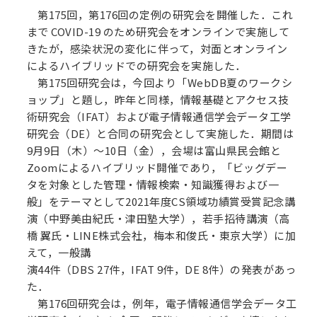
第175回，第176回の定例の研究会を開催した．これ
まで COVID-19 のため研究会をオンラインで実施して
きたが，感染状況の変化に伴って，対面とオンライン
によるハイブリッドでの研究会を実施した．
第175回研究会は，今回より「WebDB夏のワークシ
ョップ」と題し，昨年と同様，情報基礎とアクセス技
術研究会（IFAT）および電子情報通信学会データ工学
研究会（DE）と合同の研究会として実施した．期間は
9月9日（木）〜10日（金），会場は富山県民会館と
Zoomによるハイブリッド開催であり，「ビッグデー
タを対象とした管理・情報検索・知識獲得および一
般」をテーマとして2021年度CS領域功績賞受賞記念講
演（中野美由紀氏・津田塾大学），若手招待講演（高
橋 翼氏・LINE株式会社，梅本和俊氏・東京大学）に加
えて，一般講
演44件（DBS 27件，IFAT 9件，DE 8件）の発表があっ
た．
第176回研究会は，例年，電子情報通信学会データ工