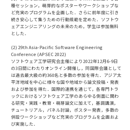
種セッション，萌芽的なポスターやワークショップな
ど充実のプログラムを企画した．さらに前年度に引き
続き安心して集うための行動規範を定めた．ソフトウ
ェアエンジニアリングの未来のため，学生は参加無料
とした．
(2) 29th Asia-Pacific Software Engineering
Conference (APSEC 2022)
ソフトウェア工学研究会主催により2022年12月6-9日
の3日間にわたりオンライン開催し，同国際会議として
は過去最大級の約360名と多数の参加を得た．アジア太
平洋地域を中心に様々な国や地域から論文投稿・発表
および参加を得た．国際的連携を通じて，各専門トラ
ックにおけるソフトウェア工学のあらゆる側面に関わ
る研究・実践・教育・萌芽論文に加えて，基調講演，
チュートリアル，パネル討論，ポスター発表，多数の
併設ワークショップなど充実のプログラムを企画およ
び実施した．