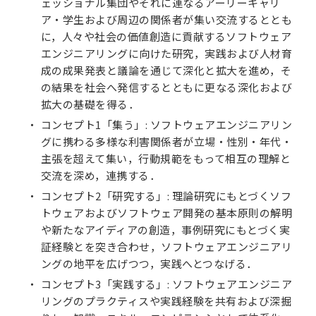
ェッショナル集団やそれに連なるアーリーキャリ
ア・学生および周辺の関係者が集い交流するととも
に，人々や社会の価値創造に貢献するソフトウェア
エンジニアリングに向けた研究，実践および人材育
成の成果発表と議論を通じて深化と拡大を進め，そ
の結果を社会へ発信するとともに更なる深化および
拡大の基礎を得る．
コンセプト1「集う」: ソフトウェアエンジニアリン
グに携わる多様な利害関係者が立場・性別・年代・
主張を超えて集い，行動規範をもって相互の理解と
交流を深め，連携する．
コンセプト2「研究する」: 理論研究にもとづくソフ
トウェアおよびソフトウェア開発の基本原則の解明
や新たなアイディアの創造，事例研究にもとづく実
証経験とを突き合わせ，ソフトウェアエンジニアリ
ングの地平を広げつつ，実践へとつなげる．
コンセプト3「実践する」: ソフトウェアエンジニア
リングのプラクティスや実践経験を共有および深掘