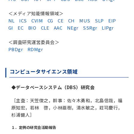
＜メディア知能情報領域＞
NL
ICS
CVIM
CG
CE
CH
MUS
SLP
EIP
GI
EC
BIO
CLE
AAC
NEgr
SSRgr
LIPgr
＜調査研究運営委員会＞
PBDgr
RDMgr
コンピュータサイエンス領域
◆データベースシステム（DBS）研究会
［主査：天笠俊之，幹事：佐々木勇和，北島信哉，福
原知宏，若林 啓，小林亜樹，清水敏之，莊司慶行，
杉浦健人］
１．定例の研究会活動報告