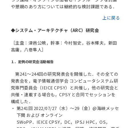
や懇親のあり方については継続的な検討課題である．
上に戻る
◆システム・アーキテクチャ（ARC）研究会
［主査：津邑公暁，幹事：今村智史，谷本輝夫，新田
高庸，八巻隼人］
１．定例の研究会活動報告
第241～244回の研究発表会を開催した．その全ての
発表会を，電子情報通信学会 コンピュータシステム研
究専門委員会（IEICE CPSY）と共催し，他の研究会と
共催・連載する場合も，CPSY と合同でセッションを
構成した．
第241回 2022/07/27（水）～29（金）@海峡メッセ
下関 および オンライン
SWoPP．IEICE CPSY，DC，IPSJ HPC，OS，