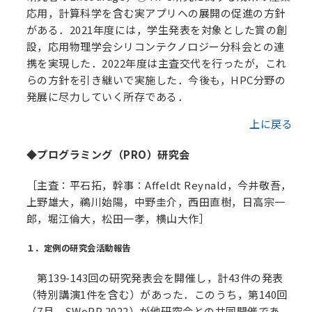
応用，計算科学を含む実アプリへの展開の促進の方針
がある．2021年度には，学生発表を対象とした賞の創
設，応用物理学会シリコンテクノロジー分科会との連
携を実現した．2022年度は主査交代を行ったが，これ
らの方針を引き継いで実施した．今後も，HPC分野の
発展に尽力していく所存である．
上に戻る
◆プログラミング（PRO）研究会
［主査：平石拓，幹事：Affeldt Reynald，今井敬吾，
上野雄大，鵜川始陽，中野圭介，西田直樹，日高宗一
郎，堀江倫大，松田一孝，横山大作］
１．定例の研究会活動報告
第139-143回の研究発表会を開催し，計43件の発表
（特別講演1件を含む）があった．このうち，第140回
（7月，SWoPP 2022）が他研究会との共同開催であ