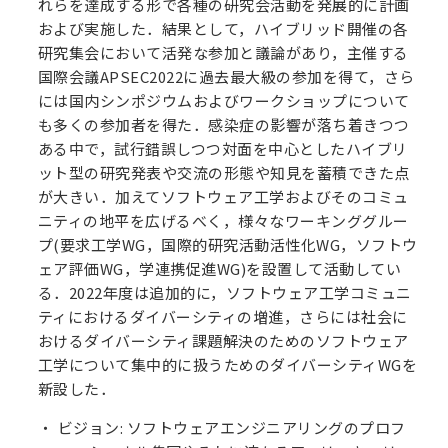
れらを達成する形で各種の研究会活動を発展的に計画
および実施した．結果として，ハイブリッド開催の各
研究集会において活発な参加と議論があり，主催する
国際会議APSEC2022に過去最大級の参加を得て，さら
には国内シンポジウムおよびワークショップについて
も多くの参加者を得た．感染症の影響が落ち着きつつ
ある中で，試行錯誤しつつ対面を中心としたハイブリ
ット型の研究発表や交流の形態や知見を蓄積できた点
が大きい．加えてソフトウェア工学およびそのコミュ
ニティの地平を広げるべく，様々なワーキンググルー
プ(要求工学WG，国際的研究活動活性化WG，ソフトウ
ェア評価WG，学連携促進WG)を設置して活動してい
る．2022年度は追加的に，ソフトウェア工学コミュニ
ティにおけるダイバーシティの増進，さらには社会に
おけるダイバーシティ課題解決のためのソフトウェア
工学について集中的に扱うためのダイバーシティWGを
新設した．
ビジョン: ソフトウェアエンジニアリングのプロフ