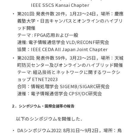
IEEE SSCS Kansai Chapter
第201回: 発表件数 20件，1月23〜24日，場所：慶應
義塾大学・日吉キャンパスとオンラインのハイブリ
ッド開催
テーマ : FPGA応用および一般
連催: 電子情報通信学会 VLD/RECONF研究会
協賛：IEEE CEDA All Japan Joint Chapter
第202回: 発表件数 59件，3月23〜25日，場所：天城
町防災センター及びオンラインのハイブリッド開催
テーマ: 組込技術とネットワークに関するワークシ
ョップ ETNET2023
合同：情報処理学会 SIGEMB/SIGARC研究会
連催：電子情報通信学会 CPSY/DC研究会
２．シンポジウム・国際会議等の報告
以下のシンポジウムを開催した．
DAシンポジウム2022: 8月31日〜9月2日，場所：鳥