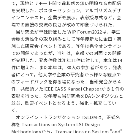
で，現地とリモート間で違和感の無い明瞭な音声配信
を実現した．ポスターセッション，アルゴリズムデザ
インコンテスト，企業デモ展示，表彰授与式など，会
場での直接の交流の良さが改めて印象づけられた．
当研究会が単独開催した WIP Forum2022は，学生
会員の活性化の取り組みとして昨年度新たに企画・実
施した研究会イベントである．昨年は完全オンライン
での開催であったが，当年は，京都での対面での開催
が実現した．発表件数は昨年11件に対して，本年は14
件に増えた．また本年は，30人の参加者があり，発表
者にとって，他大学や企業の研究者から様々な観点で
のフィードバックを得る場になった．当研究会から４
件，共催頂いたIEEE CASS Kansai Chapterから１件の
表彰を行った．次年度も当研究会をDAシンポジウムと
並ぶ，重要イベントとなるよう，強化・拡充してい
く．
オンライン・トランザクション TSLDMは，正式名
称を Transactions on System LSI Design
Methodologyから，Transactions on System "and"