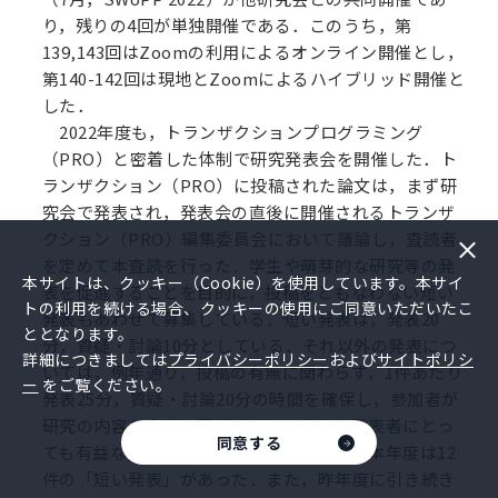
り，残りの4回が単独開催である．このうち，第
139,143回はZoomの利用によるオンライン開催とし，
第140-142回は現地とZoomによるハイブリッド開催と
した．
2022年度も，トランザクションプログラミング
（PRO）と密着した体制で研究発表会を開催した．ト
ランザクション（PRO）に投稿された論文は，まず研
究会で発表され，発表会の直後に開催されるトランザ
クション（PRO）編集委員会において議論し，査読者
を定めて本査読を行った．学生や萌芽的な研究等の発
本サイトは、クッキー（Cookie）を使用しています。本サイ
表を促進することを目的に，投稿をともなわない短い
トの利用を続ける場合、クッキーの使用にご同意いただいたこ
発表もあわせて募集している．短い発表は，発表20
ととなります。
分，質疑・討論10分としている．それ以外の発表につ
詳細につきましては
プライバシーポリシー
および
サイトポリシ
いては，例年通り，投稿の有無に関わらず，1件あたり
ー
をご覧ください。
発表25分，質疑・討論20分の時間を確保し，参加者が
研究の内容を十分に理解するとともに，発表者にとっ
同意する
ても有益な示唆が得られるように努めた．本年度は12
件の「短い発表」があった．また，昨年度に引き続き