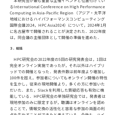
本研究会が最も重要な主催イベントと位置付けてい
るInternational Conference on High Performance
Computing in Asia-Pacific Region （アジア・太平洋
地域におけるハイパフォーマンスコンピューティング
国際会議2024，HPC Asia2024）について，2024年1月
に名古屋市で開催されることが決定された．2022年度
は，同会議の主催団体として開催の準備を進めた．
３．総括
HPC研究会の2022年度の5回の研究発表会は，1回は
完全オンライン実施であったが，それ以外はハイブリ
ッドでの開催となった．発表件数は前年度より増加し
100件を超え，参加者についてもオンライン開催の特性
を生かし，従来の現地開催より，多くの方に参加いた
だいた．また，Slackを利用した質疑応答も有効に機
能している．HPC研究会の単独研究会では，発表者は
現地参加のみに限定するが，聴講はオンラインを認め
ることで，情報交換の活性化と容易な参加の両面の利
点を生かすことができたと考えている．今後も，ハイ