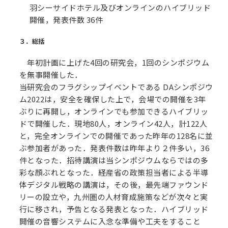
羽シーサイドホテル及びオンラインのハイブリッド
開催，発表件数 36件
３．総括
年初計画に上げた4回の研究会，1回のシンポジウム
を無事開催した．
当研究会のフラグシップイベントである DAシンポジウ
ム2022は，安全を確保した上で，会場での開催を3年
ぶりに再開し，オンラインでも参加できるハイブリッ
ドで開催した．現地80人，オンライン42人，計122人
と，完全オンラインでの開催であった昨年の128名に並
ぶ参加者があった．発表件数は昨年より２件多い，36
件となった．招待講演は当シンポジウムならではの多
彩な顔ぶれとなった．経産省の政策担当者による半導
体デジタル戦略の講演は，その後，最先端ファウンド
リーの設立や，九州圏の人材育成施策などが次々と実
行に移され，予告となる発表となった．ハイブリッド
開催の音響システムに入念な準備や工夫をすること