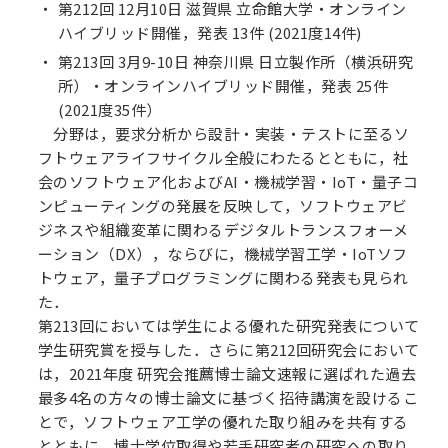
第212回 12月10日 滋賀県 立命館大学・オンライン
ハイブリッド開催，発表 13件 (2021度14件)
第213回 3月9-10日 神奈川県 日立製作所（横浜研究
所）・オンラインハイブリッド開催，発表 25件
(2021度35件）
分野は，要求分析から設計・実装・テストに至るソ
フトウェアライフサイクル全般にわたるとともに，社
会のソフトウェア化およびAI・機械学習・IoT・量子コ
ンピューティングの発展を反映して，ソフトウェアビ
ジネスや組織変革に関わるデジタルトランスフォーメ
ーション（DX），ならびに，機械学習工学・IoTソフ
トウェア，量子プログラミングに関わる発表も見られ
た．
第213回においては学生による優れた研究発表について
学生研究賞を授与した．さらに第212回研究会において
は，2021年度 研究会推薦博士論文速報に選ばれた過去
最多4名の方々の博士論文に基づく招待講演を設けるこ
とで，ソフトウェア工学の優れた取り組みを共有する
とともに，博士学位取得や若手研究者の研究への取り