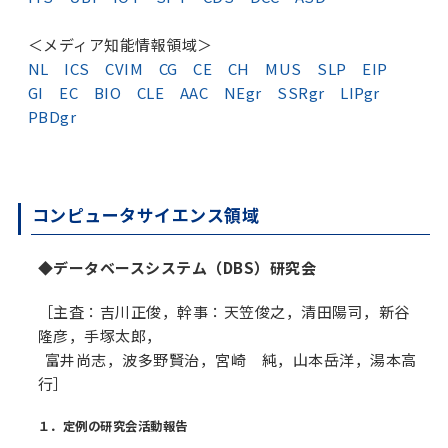
＜メディア知能情報領域＞
NL
ICS
CVIM
CG
CE
CH
MUS
SLP
EIP
GI
EC
BIO
CLE
AAC
NEgr
SSRgr
LIPgr
PBDgr
コンピュータサイエンス領域
◆データベースシステム（DBS）研究会
［主査：吉川正俊，幹事：天笠俊之，清田陽司，新谷
隆彦，手塚太郎，
富井尚志，波多野賢治，宮崎 純，山本岳洋，湯本高
行］
１．定例の研究会活動報告