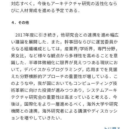
対応すべく，今後もアーキテクチャ研究の活性化なら
びに人材育成を進める予定である．
４．その他
2017年度に引き続き，他研究会との連携を進め幅広
い議論を展開した．また，幹事団ならびに運営委員か
らなる組織構成としては，産業界/学術界，専門分野，
男女比，など様々な観点から多様性を高めることを意
識した．半導体微細化に限界が見えつつある現状にお
いて，デバイスからプログラミング，応用までを見据
えた分野横断的アプローチの重要性が増している．こ
のような中，我が国においてもコンピューティング技
術革新に向けた投資が進みつつあり，システムアーキ
テクチャ研究会の重要性は高まっていると考える．今
後は，国際化をより一層進めるべく，海外大学や研究
機関との連携，海外研究者による講演やディスカッシ
ョンを増やしていきたい．
上に戻る