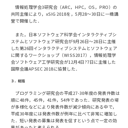
情報処理学会3研究会（ARC，HPC，OS，PRO）の
共同主催により，xSIG 2018を，5月28～30日に一橋講
堂で開催した．
また，日本ソフトウェア科学会インタラクティブシ
ステムとソフトウェア研究会が9月26日～28日に主催
した第26回インタラクティブシステムとソフトウェア
に関するワークショップ（WISS2017），情報処理学
会ソフトウェア工学研究会が12月4日?7日に主催した
国際会議APSEC 2018に協賛した．
３．総括
プログラミング研究会の平成27-30年度の発表件数は
順に48件，45件，41件，54件であった．研究発表の場
が多様化などにより発表件数が減少傾向にある中で，
平成30年度には発表件数が例年に比べて非常に増加し
た．短い発表の募集は発表を促すという点で一定の効
果があったと考えられる．