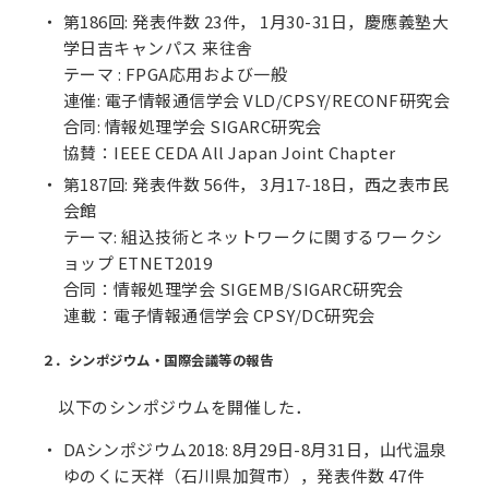
第186回: 発表件数 23件， 1月30-31日，慶應義塾大
学日吉キャンパス 来往舎
テーマ : FPGA応用および一般
連催: 電子情報通信学会 VLD/CPSY/RECONF研究会
合同: 情報処理学会 SIGARC研究会
協賛：IEEE CEDA All Japan Joint Chapter
第187回: 発表件数 56件， 3月17-18日，西之表市民
会館
テーマ: 組込技術とネットワークに関するワークシ
ョップ ETNET2019
合同：情報処理学会 SIGEMB/SIGARC研究会
連載：電子情報通信学会 CPSY/DC研究会
２．シンポジウム・国際会議等の報告
以下のシンポジウムを開催した．
DAシンポジウム2018: 8月29日-8月31日，山代温泉
ゆのくに天祥（石川県加賀市），発表件数 47件