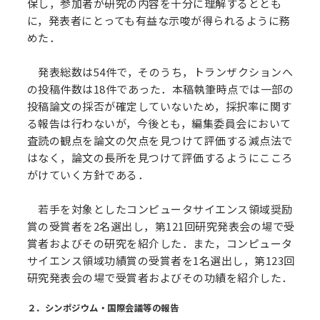
保し，参加者が研究の内容を十分に理解するととも
に，発表者にとっても有益な示唆が得られるように務
めた．
発表総数は54件で，そのうち，トランザクションへ
の投稿件数は18件であった．本稿執筆時点では一部の
投稿論文の採否が確定していないため，採択率に関す
る報告は行わないが，今後とも，編集委員会において
査読の観点を論文の欠点を見つけて評価する減点法で
はなく，論文の長所を見つけて評価するようにこころ
がけていく方針である．
若手を対象としたコンピュータサイエンス領域奨励
賞の受賞者を2名選出し，第121回研究発表会の場で受
賞者およびその研究を紹介した．また，コンピュータ
サイエンス領域功績賞の受賞者を1名選出し，第123回
研究発表会の場で受賞者およびその功績を紹介した．
２．シンポジウム・国際会議等の報告