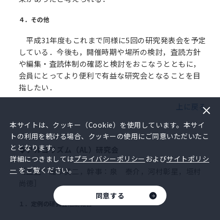
４．その他
平成31年度もこれまで同様に5回の研究発表会を予定
している．今後も，開催時期や場所の検討，査読方針
や編集・査読体制の確認と検討をおこなうとともに，
会員にとってより便利で有益な研究会となることを目
指したい．
上に戻る
本サイトは、クッキー（Cookie）を使用しています。本サイ
トの利用を続ける場合、クッキーの使用にご同意いただいたこ
ととなります。
◆アルゴリズム（AL）研究会
詳細につきましては
プライバシーポリシー
および
サイトポリシ
ー
をご覧ください。
［主査：瀧本英二，幹事：泉 泰介，河村彰星，垣村
尚徳］
同意する
１．定例の研究会活動報告