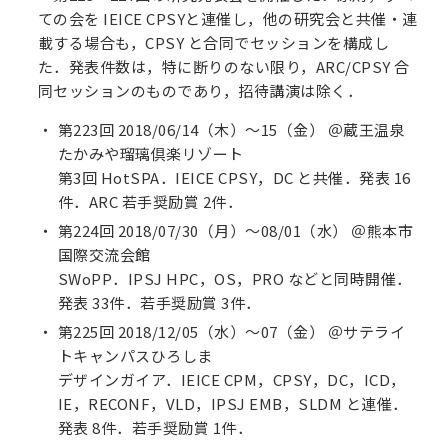
ての会を IEICE CPSYと連催し，他の研究会と共催・連
載する場合も，CPSY と合同でセッションを構成し
た．発表件数は，特に断りのない限り，ARC/CPSY 合
同セッションのものであり，招待講演は除く．
第223回 2018/06/14（木）～15（金） ＠蔵王温泉
たかみや瑠璃倶楽リゾート
第3回 HotSPA．IEICE CPSY，DC と共催．発表 16
件．ARC 若手奨励賞 2件．
第224回 2018/07/30（月）～08/01（水） ＠熊本市
国際交流会館
SWoPP．IPSJ HPC，OS，PRO などと同時開催．
発表 33件．若手奨励賞 3件．
第225回 2018/12/05（水）～07（金） ＠サテライ
トキャンパスひろしま
デザインガイア．IEICE CPM，CPSY，DC，ICD，
IE，RECONF，VLD，IPSJ EMB，SLDM と連催．
発表 8件．若手奨励賞 1件．