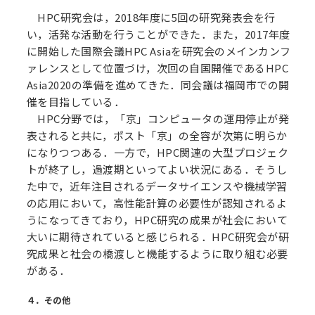
HPC研究会は，2018年度に5回の研究発表会を行
い，活発な活動を行うことができた．また，2017年度
に開始した国際会議HPC Asiaを研究会のメインカンフ
ァレンスとして位置づけ，次回の自国開催であるHPC
Asia2020の準備を進めてきた．同会議は福岡市での開
催を目指している．
HPC分野では，「京」コンピュータの運用停止が発
表されると共に，ポスト「京」の全容が次第に明らか
になりつつある．一方で，HPC関連の大型プロジェク
トが終了し，過渡期といってよい状況にある．そうし
た中で，近年注目されるデータサイエンスや機械学習
の応用において，高性能計算の必要性が認知されるよ
うになってきており，HPC研究の成果が社会において
大いに期待されていると感じられる．HPC研究会が研
究成果と社会の橋渡しと機能するように取り組む必要
がある．
４．その他