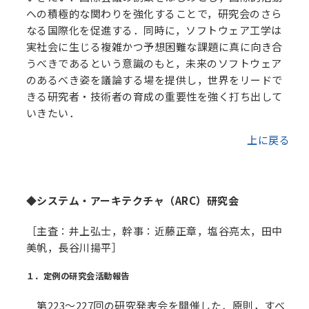
への積極的な関わりを強化することで，研究会のさら
なる国際化を促進する．同時に，ソフトウェア工学は
実社会に生じる複雑かつ予想困難な課題に真に向き合
うべきであるという意識のもと，未来のソフトウェア
のあるべき姿を議論する場を提供し，世界をリードで
きる研究者・技術者の育成の重要性を強く打ち出して
いきたい．
上に戻る
◆システム・アーキテクチャ（ARC）研究会
［主査：井上弘士，幹事：近藤正章，塩谷亮太，田中
美帆，長谷川揚平］
１．定例の研究会活動報告
第223～227回の研究発表会を開催した．原則，すべ