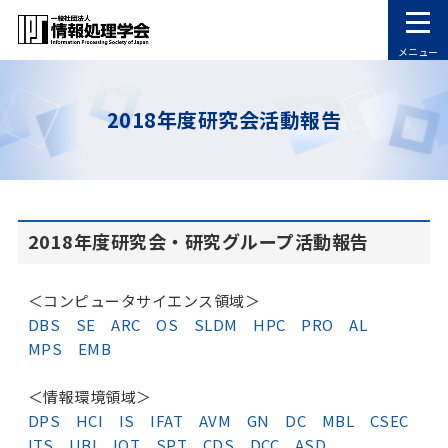
メニュー
2018年度研究会活動報告
2018年度研究会・研究グループ活動報告
＜コンピュータサイエンス領域＞
DBS
SE
ARC
OS
SLDM
HPC
PRO
AL
MPS
EMB
＜情報環境領域＞
DPS
HCI
IS
IFAT
AVM
GN
DC
MBL
CSEC
ITS
UBI
IOT
SPT
CDS
DCC
ASD