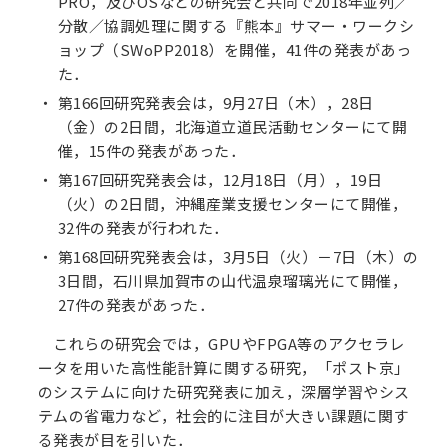
PRO，及びOSなどの研究会と共同で2018年並列／
分散／協調処理に関する『熊本』サマー・ワークシ
ョップ（SWoPP2018）を開催，41件の発表があっ
た．
第166回研究発表会は，9月27日（木），28日
（金）の2日間，北海道立道民活動センターにて開
催，15件の発表があった．
第167回研究発表会は，12月18日（月），19日
（火）の2日間，沖縄産業支援センターにて開催，
32件の発表が行われた．
第168回研究発表会は，3月5日（火）－7日（木）の
3日間，石川県加賀市の山代温泉瑠璃光にて開催，
27件の発表があった．
これらの研究会では，GPUやFPGA等のアクセラレ
ータを用いた高性能計算に関する研究，「ポスト京」
のシステムに向けた研究発表に加え，深層学習やシス
テムの省電力など，社会的に注目が大きい課題に関す
る発表が目を引いた．