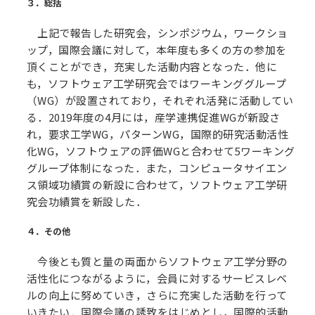
３．総括
上記で報告した研究会，シンポジウム，ワークショ
ップ，国際会議に対して，本年度も多くの方の参加を
頂くことができ，充実した活動内容となった．他に
も，ソフトウェア工学研究会ではワーキンググループ
（WG）が設置されており，それぞれ活発に活動してい
る．2019年度の4月には，産学連携促進WGが新設さ
れ，要求工学WG，パターンWG，国際的研究活動活性
化WG，ソフトウェアの評価WGと合わせて5ワーキング
グループ体制になった．また，コンピュータサイエン
ス領域功績賞の新設に合わせて，ソフトウェア工学研
究会功績賞を新設した．
４．その他
今後とも質と量の両面からソフトウェア工学分野の
活性化につながるように，会員に対するサービスレベ
ルの向上に努めていき，さらに充実した活動を行って
いきたい．国際会議の誘致をはじめとし，国際的活動