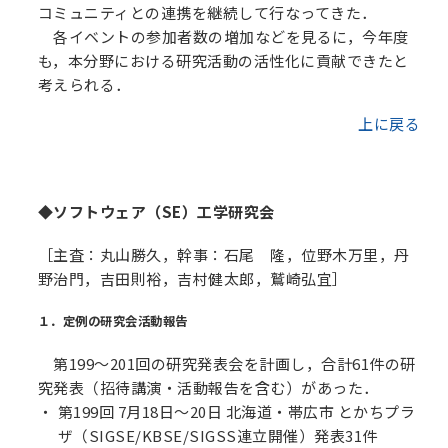
コミュニティとの連携を継続して行なってきた．
各イベントの参加者数の増加などを見るに，今年度
も，本分野における研究活動の活性化に貢献できたと
考えられる．
上に戻る
◆ソフトウェア（SE）工学研究会
［主査：丸山勝久，幹事：石尾 隆，位野木万里，丹
野治門，吉田則裕，吉村健太郎，鷲崎弘宜］
１．定例の研究会活動報告
第199～201回の研究発表会を計画し，合計61件の研
究発表（招待講演・活動報告を含む）があった．
第199回 7月18日～20日 北海道・帯広市 とかちプラ
ザ（SIGSE/KBSE/SIGSS連立開催）発表31件