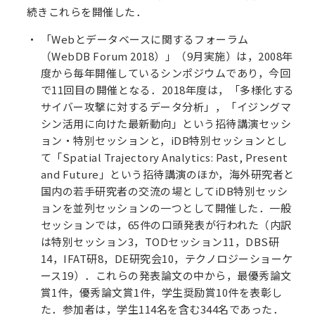
続きこれらを開催した．
「Webとデータベースに関するフォーラム
（WebDB Forum 2018）」（9月実施）は，2008年
度から毎年開催しているシンポジウムであり，今回
で11回目の開催となる．2018年度は，「多様化する
サイバー攻撃に対するデータ分析」，「イジングマ
シン活用に向けた最新動向」という招待講演セッシ
ョン・特別セッションと，iDB特別セッションとし
て「Spatial Trajectory Analytics: Past, Present
and Future」という招待講演のほか，海外研究者と
国内の若手研究者の交流の場としてiDB特別セッシ
ョンを並列セッションの一つとして開催した．一般
セッションでは，65件の口頭発表が行われた（内訳
は特別セッション3，TODセッション11，DBS研
14，IFAT研8，DE研究会10，テクノロジーショーケ
ース19）．これらの発表論文の中から，最優秀論文
賞1件，優秀論文賞1件，学生奨励賞10件を表彰し
た．参加者は，学生114名を含む344名であった．