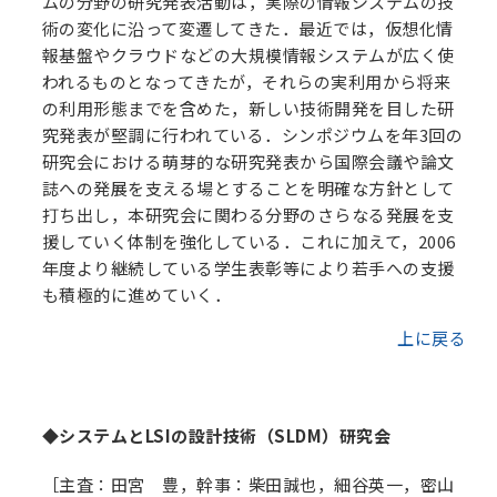
ムの分野の研究発表活動は，実際の情報システムの技
術の変化に沿って変遷してきた．最近では，仮想化情
報基盤やクラウドなどの大規模情報システムが広く使
われるものとなってきたが，それらの実利用から将来
の利用形態までを含めた，新しい技術開発を目した研
究発表が堅調に行われている．シンポジウムを年3回の
研究会における萌芽的な研究発表から国際会議や論文
誌への発展を支える場とすることを明確な方針として
打ち出し，本研究会に関わる分野のさらなる発展を支
援していく体制を強化している．これに加えて，2006
年度より継続している学生表彰等により若手への支援
も積極的に進めていく．
上に戻る
◆システムとLSIの設計技術（SLDM）研究会
［主査：田宮 豊，幹事：柴田誠也，細谷英一，密山