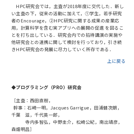
HPC研究会では，主査が2018年度に交代した．新し
い主査の下，従来の活動に加えて，①学生，若手研究
者のEncourage，②HPC研究に関する成果の産業応
用，計算科学を含む実アプリへの展開の促進 を図るこ
とを打ち出している．研究会内での招待講演の実施や
他研究会との連携に関して検討を行っており，引き続
きHPC研究会の発展に尽力していく所存である．
上に戻る
◆プログラミング（PRO）研究会
［主査：西田直樹，
幹事：石崎一明，Jacques Garrigue，田浦健次朗，
千葉 滋，千代英一郎，
寺内多智弘，中野圭介，松崎公紀，南出靖彦，
森畑明昌］