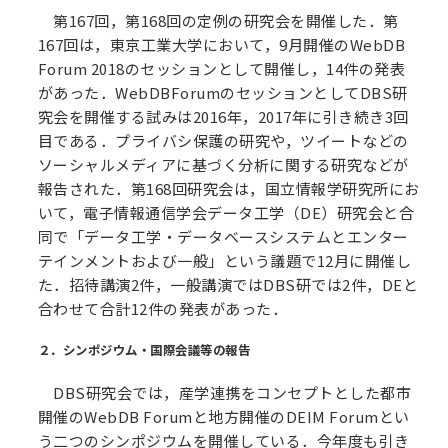
第167回，第168回の定例の研究会を開催した．第
167回は，東京工業大学において，9月開催のWebDB
Forum 2018のセッションとして開催し，14件の発表
があった．WebDBForumのセッションとしてDBS研
究会を開催する試みは2016年，2017年に引き続き3回
目である．プライバシ保護の研究や，ツイートなどの
ソーシャルメディアに基づく分析に関する研究などが
報告された．第168回研究会は，国立情報学研究所にお
いて，電子情報通信学会データ工学（DE）研究会と合
同で「データ工学・データベースシステムとエンター
テインメントおよび一般」という議題で12月に開催し
た．招待講演2件，一般講演ではDBS研では2件，DEと
合わせて合計12件の発表があった．
２．シンポジウム・国際会議等の報告
DBS研究会では，産学連携をコンセプトとした都市
開催のWebDB Forumと地方開催のDEIM Forumとい
う二つのシンポジウムを開催している．今年度も引き