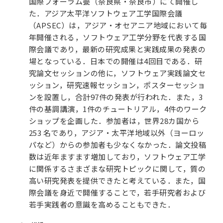
国際フォーラム甍（奈良県・奈良市）にて開催し
た．アジア太平洋ソフトウェア工学国際会議
（APSEC）は，アジア・オセアニア地域において毎
年開催される，ソフトウェア工学分野を代表する国
際会議であり，最新の研究成果と実践成果の発表の
場となっている．日本での開催は4回目である．研
究論文セッションの他に，ソフトウェア実践論文セ
ッション，研究速報セッション，ポスターセッショ
ンを設置し，合計97件の発表が行われた．また，3
件の基調講演，1件のチュートリアル，4件のワーク
ショップを企画した．参加者は，世界28カ国から
253 名であり，アジア・太平洋地域以外（ヨーロッ
パなど）からの参加者も少なくなかった．論文投稿
数は近年ますます増加しており，ソフトウェア工学
に関係するさまざまな研究トピックに関して，質の
高い研究発表を提供できたと考えている．また，国
際会議を身近で開催することで，若手研究者および
若手実践者の意識を高めることもできた．