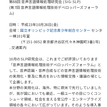
第88回 音声言語情報処理研究会 (SIG-SLP)
(第7回 音声言語情報処理技術デベロッパーズフォーラ
ム)
日時： 平成23年10月28日(金)
会場：
国立オリンピック記念青少年総合センター
センタ
ー棟101号室
(〒151-0052 東京都渋谷区代々木神園町3番1号)
...交通案内
10月のSLP研究会は、これまでご好評頂いております
「音声言語情報処理技術デベロッパーズフォーラム」と
して、音声認識・音声合成などの音声言語情報処理技術
の実用化・普及に焦点をおいた情報交換・議論の場とし
て企画します。
本分野の実用化は、海外、特に欧米で先行していました
が、我が国においても最近、一般ユーザの目につくコン
シューマ領域、社会を支える官公庁・エンタープライズ
領域の各々において広がっています。そのような導入事