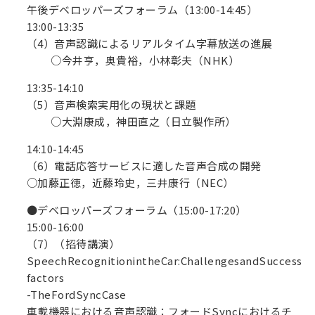
午後デベロッパーズフォーラム（13:00-14:45）
13:00-13:35
（4）音声認識によるリアルタイム字幕放送の進展
○今井亨，奥貴裕，小林彰夫（NHK）
13:35-14:10
（5）音声検索実用化の現状と課題
○大淵康成，神田直之（日立製作所）
14:10-14:45
（6）電話応答サービスに適した音声合成の開発
○加藤正徳，近藤玲史，三井康行（NEC）
●デベロッパーズフォーラム（15:00-17:20）
15:00-16:00
（7）（招待講演）
SpeechRecognitionintheCar:ChallengesandSuccess
factors
-TheFordSyncCase
車載機器における音声認識：フォードSyncにおけるチ