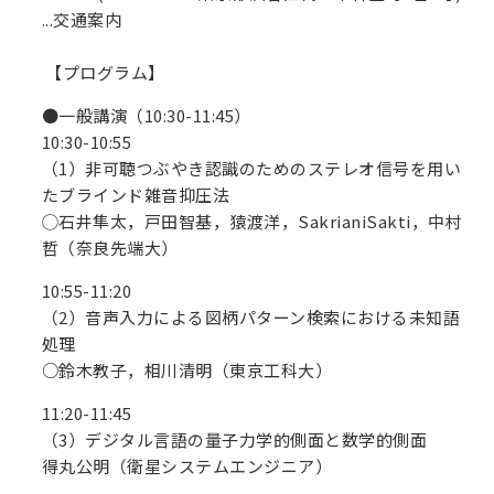
...交通案内
【プログラム】
●一般講演（10:30-11:45）
10:30-10:55
（1）非可聴つぶやき認識のためのステレオ信号を用い
たブラインド雑音抑圧法
◯石井隼太，戸田智基，猿渡洋，SakrianiSakti，中村
哲（奈良先端大）
10:55-11:20
（2）音声入力による図柄パターン検索における未知語
処理
○鈴木教子，相川清明（東京工科大）
11:20-11:45
（3）デジタル言語の量子力学的側面と数学的側面
得丸公明（衛星システムエンジニア）