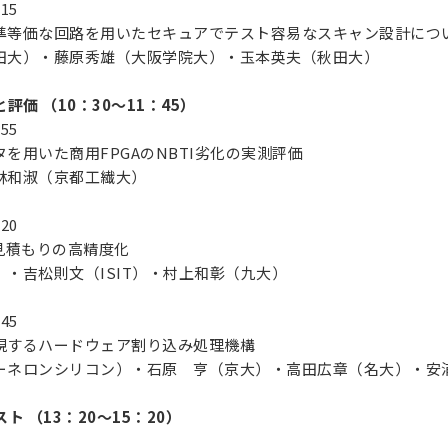
:15
等価な回路を用いたセキュアでテスト容易なスキャン設計につ
大）・藤原秀雄（大阪学院大）・玉本英夫（秋田大）
価 （10：30～11：45）
:55
用いた商用FPGAのNBTI劣化の実測評価
和淑（京都工繊大）
:20
見積もりの高精度化
・吉松則文（ISIT）・村上和彰（九大）
:45
するハードウェア割り込み処理機構
ネロンシリコン）・石原 亨（京大）・高田広章（名大）・安
 （13：20～15：20）