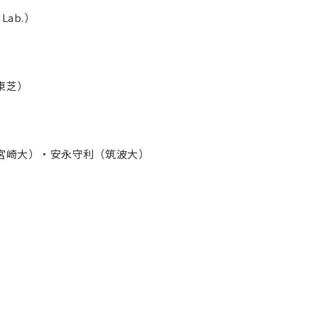
 Lab.）
東芝）
宮崎大）・安永守利（筑波大）