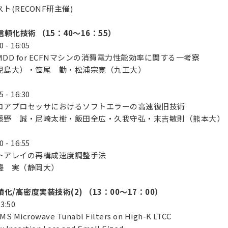
(RECONF研主催)
頼化技術 （15：40～16：55）
 - 16:05
D for ECFNマシンの消費電力性能効率に関する一考察
島大）・笹尾 勤・松浦宗寛（九工大）
 - 16:30
アプロセッサにおけるソフトエラーの高速復旧技術
野 誠・尼崎太樹・飯田全広・久我守弘・末吉敏則（熊本大）
 - 16:55
アレイの再構成速度調整手法
邊 実（静岡大）
/高密度実装技術(2) （13：00～17：00）
13:50
rowave Tunabl Filters on High-K LTCC