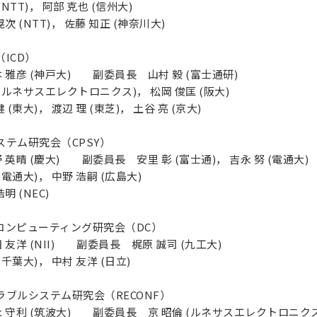
TT)， 阿部 克也 (信州大)
 (NTT)， 佐藤 知正 (神奈川大)
ICD）
雅彦 (神戸大) 副委員長 山村 毅 (富士通研)
ルネサスエレクトロニクス)， 松岡 俊匡 (阪大)
東大)， 渡辺 理 (東芝)， 土谷 亮 (京大)
テム研究会（CPSY）
晴 (慶大) 副委員長 安里 彰 (富士通)， 吉永 努 (電通大)
電通大)， 中野 浩嗣 (広島大)
 (NEC)
コンピューティング研究会（DC）
洋 (NII) 副委員長 梶原 誠司 (九工大)
千葉大)， 中村 友洋 (日立)
ブルシステム研究会（RECONF）
守利 (筑波大) 副委員長 京 昭倫 (ルネサスエレクトロニクス)，