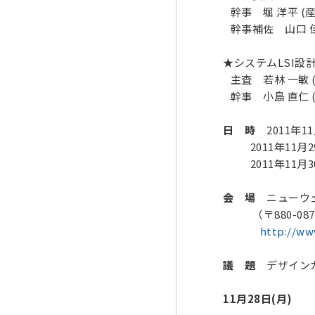
幹事 堀 洋平 (産
幹事補佐 山口 佳
★システムLSI設計
主査 若林 一敏 (
幹事 小島 直仁 (東
日 時
2011年11
2011年11月29
2011年11月30
会 場
ニューウェ
（〒880-087
http://ww
議 題
デザインガイ
11月28日(月)