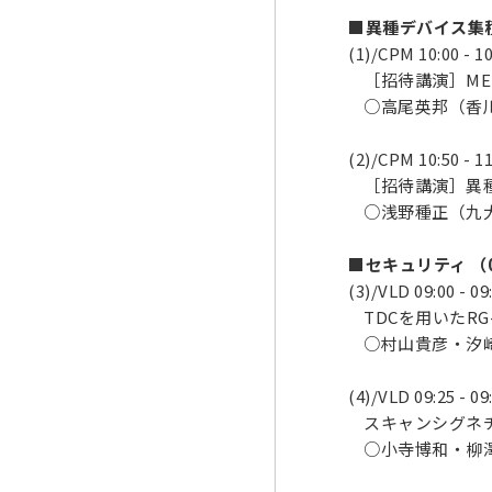
■異種デバイス集積化
(1)/CPM 10:00 - 10
［招待講演］MEM
○高尾英邦（香
(2)/CPM 10:50 - 11
［招待講演］異種
○浅野種正（九
■セキュリティ （0
(3)/VLD 09:00 - 09
TDCを用いたRG-
○村山貴彦・汐崎
(4)/VLD 09:25 - 09
スキャンシグネチャ
○小寺博和・柳澤