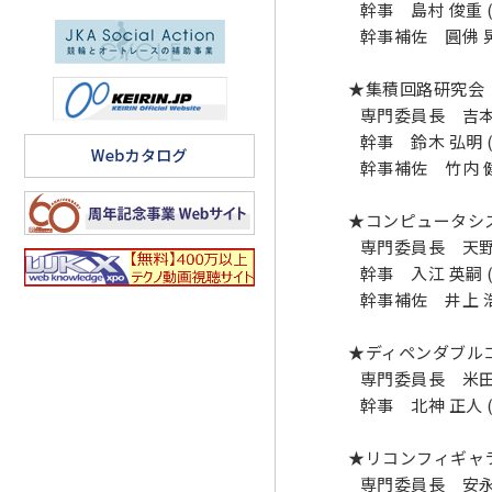
幹事 島村 俊重 (N
幹事補佐 圓佛 晃次
★集積回路研究会（
専門委員長 吉本 
幹事 鈴木 弘明 (
幹事補佐 竹内 健 (
★コンピュータシス
専門委員長 天野 英
幹事 入江 英嗣 (
幹事補佐 井上 浩明
★ディペンダブル
専門委員長 米田 友
幹事 北神 正人 (
★リコンフィギャラ
専門委員長 安永 