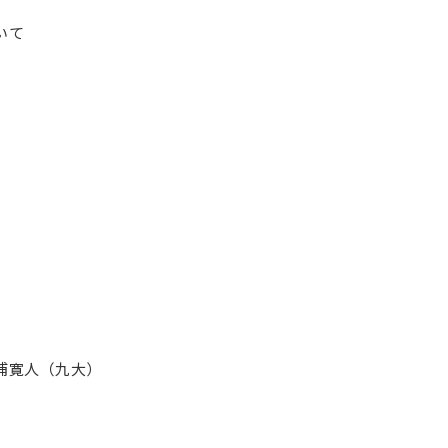
いて
浦寛人（九大）