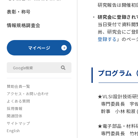
研究報告は開催初
表彰・称号
研究会に登録され
当日受付で資料閲覧
情報規格調査会
尚、研究会にご登
登録する
」のペー
マイページ
プログラム（
賛助会員一覧
アクセス・お問い合わせ
★VLSI設計技術研
よくある質問
専門委員長 宇佐美
採用情報
幹事 小林 和淑 (京
関連団体
サイトマップ
★電子部品・材料
English
専門委員長 竹村 