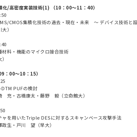
/高密度実装技術(1) （10：00～11：40）
:50
S/CMOS集積化技術の過去・現在・未来 ～ デバイス技術と設
川大）
:40
材料・機能のマイクロ接合技術
大）
9：00～10：15）
:25
DTM PUFの検討
 充・古橋康太・藤野 毅（立命館大）
:50
を用いたTriple DESに対するスキャンベース攻撃手法
政生・戸川 望（早大）