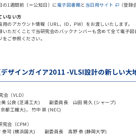
日の1週間前（＝公知日）に
電子図書館
と
当日用サイト
（登録
ていない方
用のアカウント情報（URL，ID，PW）をお渡しいたします。
録いただくことで当研究会のバックナンバーも含めて全て電子図
ジをご参照ください。
デザインガイア2011 -VLSI設計の新しい大
究会（VLD）
 公良 (芝浦工大) 副委員長 山田 晃久 (シャープ)
都工繊大)， 竹中 崇 (NEC)
研究会（CPM）
泰司 (横浜国大) 副委員長 高野 泰 (静岡大学)