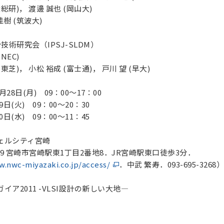
総研)， 渡邊 誠也 (岡山大)
樹 (筑波大)
技術研究会（IPSJ-SLDM）
NEC)
芝)， 小松 裕成 (富士通)， 戸川 望 (早大)
月28日(月) 09：00～17：00
日(火) 09：00～20：30
日(水) 09：00～11：45
ルシティ宮崎
9 宮崎市宮崎駅東1丁目2番地8．JR宮崎駅東口徒歩3分．
w.nwc-miyazaki.co.jp/access/
．中武 繁寿．093-695-3268）
ア2011 -VLSI設計の新しい大地—