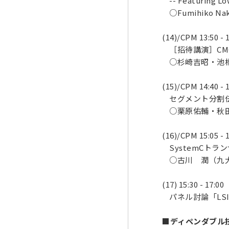
-- Featuring Low
○Fumihiko Naka
(14)/CPM 13:50 - 
［招待講演］CMO
○杉崎吉昭・池橋
(15)/CPM 14:40 - 
セグメント分割伝
○栗原佑輔・秋田
(16)/CPM 15:05 - 
SystemCト
○古川 潤（九大
(17) 15:30 - 17:00
パネル討論「LS
■ディペンダブル技術