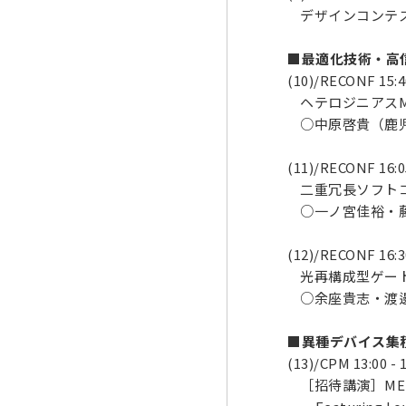
デザインコンテスト
■最適化技術・高信
(10)/RECONF 15:40
ヘテロジニアスMD
○中原啓貴（鹿児
(11)/RECONF 16:05
二重冗長ソフトコ
○一ノ宮佳裕・藤
(12)/RECONF 16:30
光再構成型ゲート
○余座貴志・渡
■異種デバイス集積化
(13)/CPM 13:00 - 
［招待講演］MEMS Mic