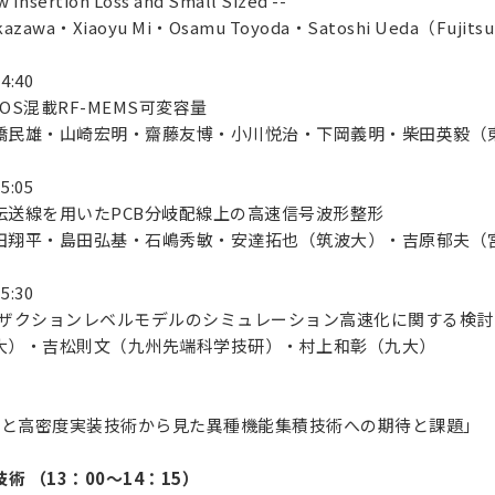
 Insertion Loss and Small Sized --
zawa・Xiaoyu Mi・Osamu Toyoda・Satoshi Ueda（Fujitsu
14:40
S混載RF-MEMS可変容量
民雄・山崎宏明・齋藤友博・小川悦治・下岡義明・柴田英毅（
15:05
送線を用いたPCB分岐配線上の高速信号波形整形
翔平・島田弘基・石嶋秀敏・安達拓也（筑波大）・吉原郁夫（
15:30
ランザクションレベルモデルのシミュレーション高速化に関する検討
）・吉松則文（九州先端科学技研）・村上和彰（九大）
Iと高密度実装技術から見た異種機能集積技術への期待と課題」
 （13：00～14：15）