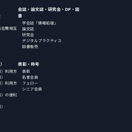
会誌・論文誌・研究会・DP・図
書
覧
学会誌「情報処理」
員会費相互
論文誌
研究会
デジタルプラクティス
図書販売
場）
表彰・称号
場）利用方
表彰
用）
名誉会員
場）利用方
フェロー
シニア会員
場）の便利
場）