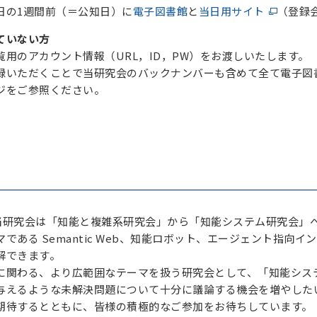
日の1週間前（＝公知日）に
電子図書館
と
当日用サイト
（登録
ていない方
用のアカウント情報（URL，ID，PW）をお渡しいたします。
録いただくことで当研究会のバックナンバーも含めて全て電子図
ジをご参照ください。
り、当研究会は「知能と複雑系研究会」から「知能システム研究会」
である Semantic Web、知能ロボット、エージェント指
解できます。
に関わる、より広範囲なテーマを扱う研究会として、「知能シス
与えるような未解決問題について十分に議論する機会を増やした
期待するとともに、皆様の積極的なご参加をお待ちしています。