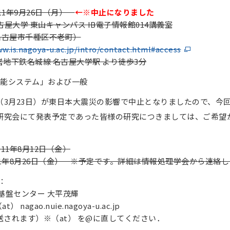
11年9月26日（月）
←※中止になりました
屋大学 東山キャンパス IB電子情報館014講義室
屋市千種区不老町）
w.is.nagoya-u.ac.jp/intro/contact.html#access
鉄名城線 名古屋大学駅 より徒歩3分
能システム」および一般
会（3月23日）が東日本大震災の影響で中止となりましたので、今
回研究会にて発表予定であった皆様の研究につきましては、ご希望
011年8月12日（金）
011年8月26日（金） ※予定です。詳細は情報処理学会から連絡
：
基盤センター 大平茂輝
at） nagao.nuie.nagoya-u.ac.jp
されます）※（at） を@に直してください．