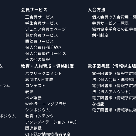
会員サービス
入会方法
正会員サービス
個人会員の入会費用一
学生会員サービス
会員サービス一覧表
ジュニア会員のページ
協力協定学会との正会
賛助会員サービス
割引制度
購読員サービス
個人会員各種手続き
個人会員優待サービス
その他の情報
ム
教育・人材育成・資格制度
電子図書館（情報学広
パブリックコメント
電子図書館（情報学広
高度IT人材育成
法（個人会員・準登録
ーラム
コンテスト
電子図書館（情報学広
表彰
法（法人アカウント）
ぺた語義
電子図書館（情報学広
Webラーニングプラザ
な機能
シンポジウム
電子図書館（情報学広
ポジウム
教育コンテンツ
アクレディテーション（AC）
関連組織
CITP認定情報技術者制度