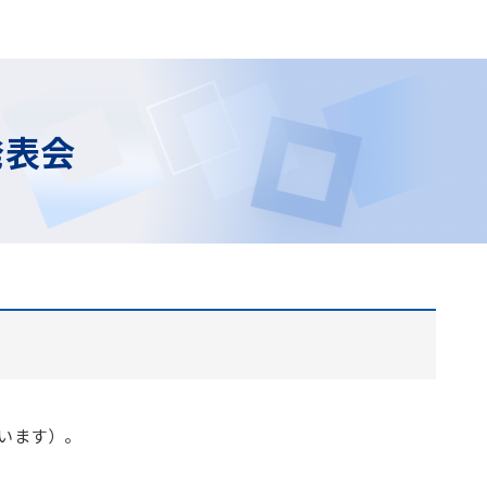
発表会
います）。