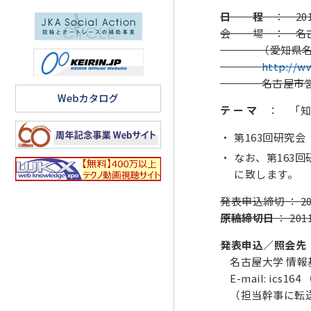
日 程
： 20
会 場
： 名古
（愛知県名古
http://ww
名古屋市営地下
テ ー マ
： 「知
第163回研究
なお、第163
に致します。
発表申込締切 ： 2
原稿締切日
： 2
発表申込／照会先
名古屋大学 情報
E-mail: ics164 （
（担当幹事に転送