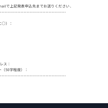
ailで上記発表申込先までお送りください．
-----------------------------------------
に○）：
レス：
（50字程度）：
-----------------------------------------