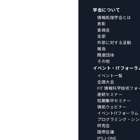
学会について
情報処理学会とは
表彰
委員会
支部
外部に対する活動
報告
関連団体
その他
イベント・ITフォーラ
イベント一覧
全国大会
FIT 情報科学技術フォ
連続セミナー
短期集中セミナー
情処ウェビナー
イベントITフォーラム
プログラミング・シン
研究会
国際会議
IPSJ-ONE