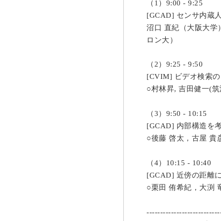
（
）
1
9:00 - 9:25
センサ内蔵
[GCAD]
沼口
直紀（大阪大学
ロン大）
（
）
2
9:25 - 9:50
ビデオ検索の
[CVIM]
○村林昇
吉田健一
筑
,
(
（
）
3
9:50 - 10:15
内部構造を
[GCAD]
○後藤
啓太，古屋
貴
（
）
4
10:15 - 10:40
近傍の距離
[GCAD]
○栗田
侑希紀，大渕
---------------------------