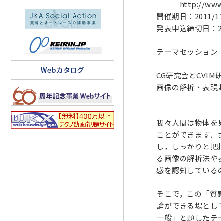
http://www.tsu
開催期日：2011/11/
発表申込締切日：2
テーマセッション
CG研究会とCVI
画像の解析・表現
我々人間は物体を
ことができます．
し，しっかりと把
る画像の解析法や
感を認知している
そこで，この「質
論ができる場とし
一般」と題したテ