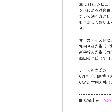
主に (1)コンピ
クスによる質感表現
ついて深く議論し
も予定しておりま
す．
オーガナイズドセ
堀内隆彦先生（千
新谷幹夫先生（東
西田眞也氏（NT
テーマ担当委員：
CVIM: 向川康
GCAD: 宮崎大
--------------------
■ 投稿申込
※締