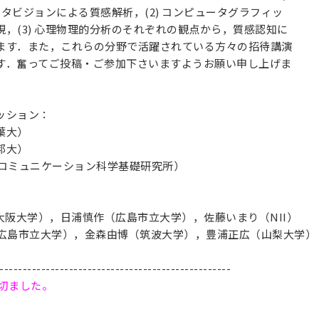
ュータビジョンによる質感解析，(2) コンピュータグラフィッ
，(3) 心理物理的分析のそれぞれの観点から，質感認知に
ます．また，これらの分野で活躍されている方々の招待講演
す．奮ってご投稿・ご参加下さいますようお願い申し上げま
ッション：
葉大）
邦大）
Tコミュニケーション科学基礎研究所）
博（大阪大学），日浦慎作（広島市立大学），佐藤いまり（NII）
輔（広島市立大学），金森由博（筑波大学），豊浦正広（山梨大学）
--------------------------------------------------
切ました。