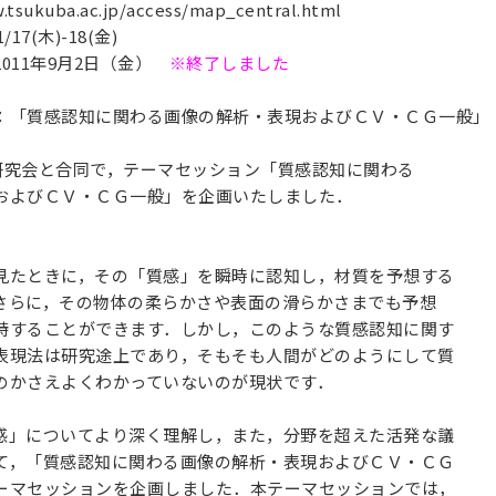
kuba.ac.jp/access/map_central.html
17(木)-18(金)
011年9月2日（金）
※終了しました
：「質感認知に関わる画像の解析・表現およびＣＶ・ＣＧ一般」
M研究会と合同で，テーマセッション「質感認知に関わる
およびＣＶ・ＣＧ一般」を企画いたしました．
見たときに，その「質感」を瞬時に認知し，材質を予想する
さらに，その物体の柔らかさや表面の滑らかさまでも予想
持することができます．しかし，このような質感認知に関す
表現法は研究途上であり，そもそも人間がどのようにして質
のかさえよくわかっていないのが現状です．
感」についてより深く理解し，また，分野を超えた活発な議
て，「質感認知に関わる画像の解析・表現およびＣＶ・ＣＧ
ーマセッションを企画しました．本テーマセッションでは，