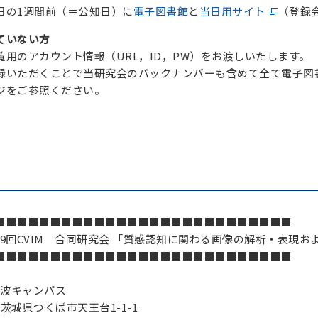
日の1週間前（＝公知日）に
電子図書館
と
当日用サイト
（登録
ていない方
用のアカウント情報（URL，ID，PW）をお渡しいたします。
録いただくことで当研究会のバックナンバーも含めて全て電子図
ジをご参照ください。
■■■■■■■■■■■■■■■■■■■■■■■■■■■
179回CVIM 合同研究会 「質感認知に関わる画像の解析・表現
■■■■■■■■■■■■■■■■■■■■■■■■■■■
筑波キャンパス
茨城県つくば市天王台1-1-1