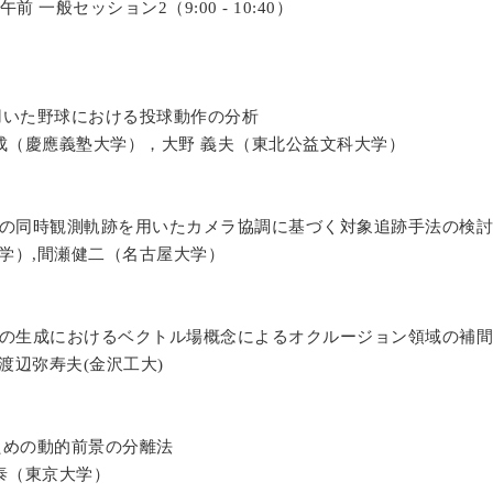
午前
一般セッション
（
）
2
9:00 - 10:40
用いた野球における投球動作の分析
成（慶應義塾大学），大野
義夫（東北公益文科大学）
の同時観測軌跡を用いたカメラ協調に基づく対象追跡手法の検討
学）
間瀬健二（名古屋大学）
,
の生成におけるベクトル場概念によるオクルージョン領域の補間
渡辺弥寿夫
金沢工大
(
)
ための動的前景の分離法
泰（東京大学）