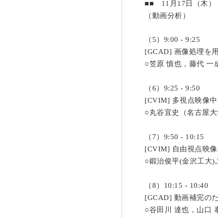
■■
月
日（木）
11
17
（動画分析）
（
）
5
9:00 - 9:25
画像処理を
[GCAD]
○笠原
慎也，藤代
一
（
）
6
9:25 - 9:50
多視点映像中
[CVIM]
○丸谷宜史（名古屋大
（
）
7
9:50 - 10:15
自由視点映像
[CVIM]
○鍛治俊平
金沢工大
(
),
（
）
8
10:15 - 10:40
動画補完の
[GCAD]
○谷田川
達也，山口