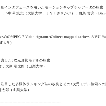
人形インタフェースを用いたモーションキャプチャデータの検索
），○中澤
篤志（大阪大学，ＪＳＴさきがけ），白鳥
貴亮（
Disn
ための
の
への適用法
MPEG-7 Video signature
direct-mapped cache
波大学
)
考慮した
次元形状モデルの検索
3
彦，大渕
竜太郎（山梨大学）
に注目した多様体ランキング法の改良とその
次元モデル検索への
3
竜太郎（山梨大学）
-----------------------------------------------