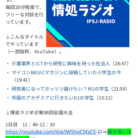
毎回20分程度で、
フリーな対談を行
っています。
↓こんなタイトル
でやっています
（一部抜粋、YouTube）。
介護業界とICTから研究に興味を持った社会人
（26:47）
マイコンBASICマガジンに投稿していた小学生の今
（19:41）
研究者になってガッツリ儲けたい？M1の学生
（21:50）
外国のアカデミアに行きたいD1の学生
（15:12）
↓情処ラジオ＠第88回全国大会
1日目 11：40-12：30
https://youtube.com/live/JW5hqCSfaCE
⇒
聞き逃しは