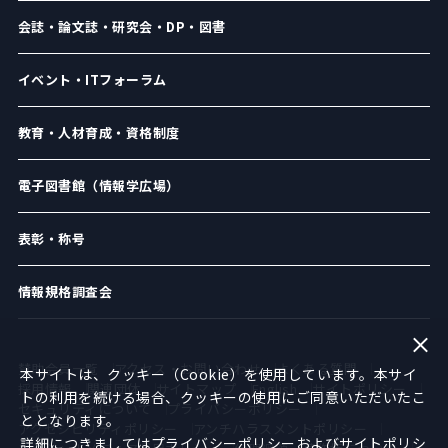
会誌・論文誌・研究会・DP・図書
イベント・ITフォーラム
教育・人材育成・資格制度
電子図書館（情報学広場）
表彰・称号
情報規格調査会
賛助会員一覧
アクセス・お問い合わせ
よくある質問
本サイトは、クッキー（Cookie）を使用しています。本サイ
採用情報
関連団体
サイトマップ
English
サイトポリシー
トの利用を続ける場合、クッキーの使用にご同意いただいたこ
セキュリティについて
プライバシーポリシー
ととなります。
アクセシビリティポリシー
アンチハラスメントポリシー
詳細につきましては
プライバシーポリシー
および
サイトポリシ