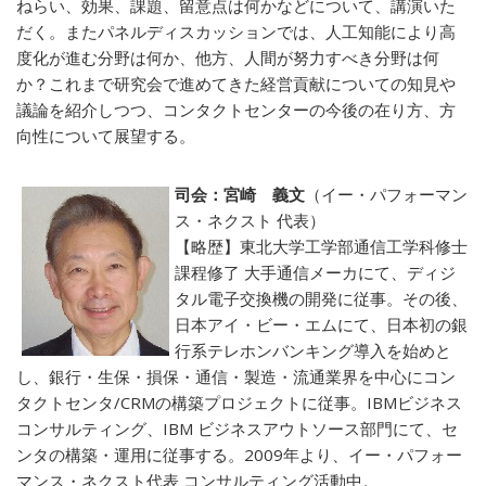
ねらい、効果、課題、留意点は何かなどについて、講演いた
だく。またパネルディスカッションでは、人工知能により高
度化が進む分野は何か、他方、人間が努力すべき分野は何
か？これまで研究会で進めてきた経営貢献についての知見や
議論を紹介しつつ、コンタクトセンターの今後の在り方、方
向性について展望する。
司会：宮崎 義文
（イー・パフォーマン
ス・ネクスト 代表）
【略歴】東北大学工学部通信工学科修士
課程修了 大手通信メーカにて、ディジ
タル電子交換機の開発に従事。その後、
日本アイ・ビー・エムにて、日本初の銀
行系テレホンバンキング導入を始めと
し、銀行・生保・損保・通信・製造・流通業界を中心にコン
タクトセンタ/CRMの構築プロジェクトに従事。IBMビジネス
コンサルティング、IBM ビジネスアウトソース部門にて、セ
ンタの構築・運用に従事する。2009年より、イー・パフォー
マンス・ネクスト代表 コンサルティング活動中。