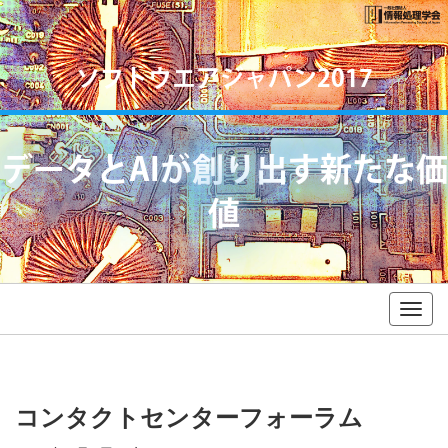
ソフトウエアジャパン2017
データとAIが創り出す新たな価
値
Togg
navig
コンタクトセンターフォーラム