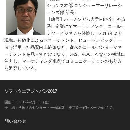
ションズ本部 コンシューマーリレーシ
ョンズ部 部長）
【略歴】バーミンガム大学MBA卒、外資
系IT企業にてマーケティング、コールセ
ンタービジネスを経験し、2013年より
現職。数値化によるマネージメント、ヒューマンビッグデー
タを活用した品質向上施策など、従来のコールセンターマネ
ージメントを見直すだけでなく、SNS、VOC、AIなどの領域に
注力し、マーケティング視点でコミュニケーションのあり方
を追究している。
ソフトウエアジャパン2017
開催日：2017年2月3日（金）
会 場：学術総合センター ・一橋講堂 ［東京都千代田区一ツ橋2-1-2］
問い合わせ