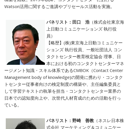
Watson活用に関するご進講やプリセールス活動を実施。
パネリスト：田口 浩
（株式会社東京海
上日動コミュニケーションズ 執行役
員）
【略歴】(株)東京海上日動コミュニケー
ションズ 執行役員、一般社団法人 コン
タクトセンター教育検定協会 理事、日
本における初のコンタクトセンターマネ
ージメント知識・スキル体系であるCMBOK（Contact Center
Management body of knowledge)の開発に携わり・コンタク
トセンター従事者向けの検定制度の構築や、主任編集委員と
して学習テキストの執筆を担当・コンタクトセンター業界の
日本での認知度向上や、次世代人材育成のための活動を行っ
ている。
パネリスト：野崎 善教
（ネスレ日本株
式会社 マーケティング＆コミュニケー