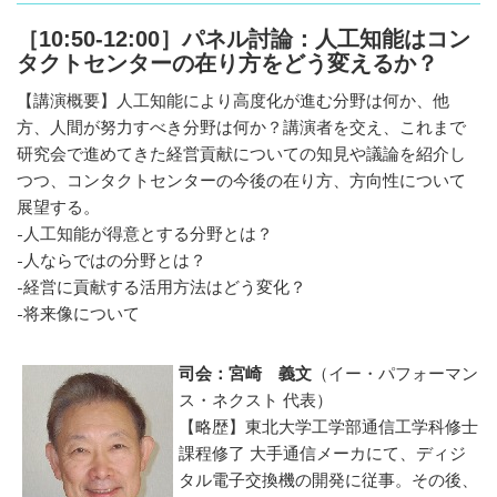
［10:50-12:00］パネル討論：人工知能はコン
タクトセンターの在り方をどう変えるか？
【講演概要】人工知能により高度化が進む分野は何か、他
方、人間が努力すべき分野は何か？講演者を交え、これまで
研究会で進めてきた経営貢献についての知見や議論を紹介し
つつ、コンタクトセンターの今後の在り方、方向性について
展望する。
-人工知能が得意とする分野とは？
-人ならではの分野とは？
-経営に貢献する活用方法はどう変化？
-将来像について
司会：宮崎 義文
（イー・パフォーマン
ス・ネクスト 代表）
【略歴】東北大学工学部通信工学科修士
課程修了 大手通信メーカにて、ディジ
タル電子交換機の開発に従事。その後、