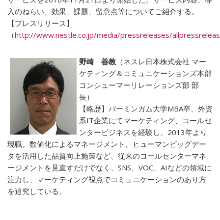
入のねらい、効果、課題、留意点等についてご紹介する。
【プレスリリース】
（
http://www.nestle.co.jp/media/pressreleases/allpressrel
野崎 善教
（ネスレ日本株式会社 マー
ケティング＆コミュニケーションズ本部
コンシューマーリレーションズ部 部
長）
【略歴】バーミンガム大学MBA卒、外資
系IT企業にてマーケティング、コールセ
ンタービジネスを経験し、2013年より
現職。数値化によるマネージメント、ヒューマンビッグデー
タを活用した品質向上施策など、従来のコールセンターマネ
ージメントを見直すだけでなく、SNS、VOC、AIなどの領域に
注力し、マーケティング視点でコミュニケーションのあり方
を追究している。