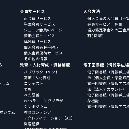
会員サービス
入会方法
正会員サービス
個人会員の入会費用一
学生会員サービス
会員サービス一覧表
ジュニア会員のページ
協力協定学会との正会
賛助会員サービス
割引制度
購読員サービス
個人会員各種手続き
個人会員優待サービス
その他の情報
ム
教育・人材育成・資格制度
電子図書館（情報学広
パブリックコメント
電子図書館（情報学広
高度IT人材育成
法（個人会員・準登録
ーラム
コンテスト
電子図書館（情報学広
表彰
法（法人アカウント）
ぺた語義
電子図書館（情報学広
Webラーニングプラザ
な機能
シンポジウム
電子図書館（情報学広
ポジウム
教育コンテンツ
アクレディテーション（AC）
関連組織