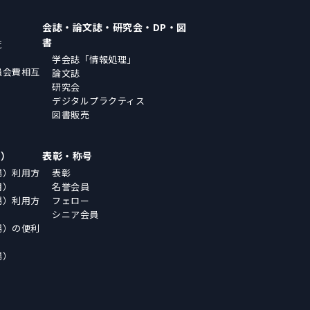
会誌・論文誌・研究会・DP・図
書
覧
学会誌「情報処理」
員会費相互
論文誌
研究会
デジタルプラクティス
図書販売
場）
表彰・称号
場）利用方
表彰
用）
名誉会員
場）利用方
フェロー
シニア会員
場）の便利
場）