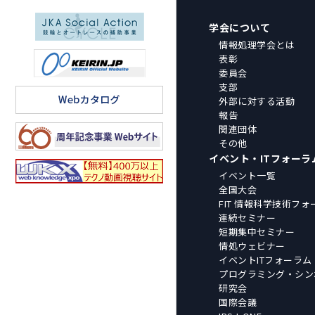
学会について
情報処理学会とは
表彰
委員会
支部
外部に対する活動
報告
関連団体
その他
イベント・ITフォーラ
イベント一覧
全国大会
FIT 情報科学技術フォ
連続セミナー
短期集中セミナー
情処ウェビナー
イベントITフォーラム
プログラミング・シン
研究会
国際会議