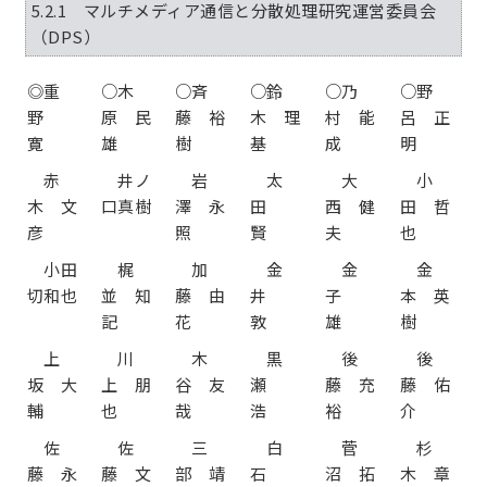
5.2.1 マルチメディア通信と分散処理研究運営委員会
（DPS）
◎重
○木
○斉
○鈴
○乃
○野
野
原 民
藤 裕
木 理
村 能
呂 正
寛
雄
樹
基
成
明
赤
井ノ
岩
太
大
小
木 文
口真樹
澤 永
田
西 健
田 哲
彦
照
賢
夫
也
小田
梶
加
金
金
金
切和也
並 知
藤 由
井
子
本 英
記
花
敦
雄
樹
上
川
木
黒
後
後
坂 大
上 朋
谷 友
瀬
藤 充
藤 佑
輔
也
哉
浩
裕
介
佐
佐
三
白
菅
杉
藤 永
藤 文
部 靖
石
沼 拓
木 章