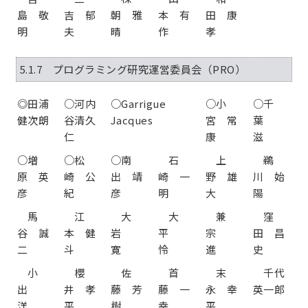
島 敬
吉 郁
朝 雅
本 有
田 康
明
夫
晴
作
孝
5.1.7 プログラミング研究運営委員会（PRO）
◎田浦
○河内
○Garrigue
○小
○千
健次朗
谷清久
Jacques
宮 常
葉
仁
康
滋
○増
○松
○南
石
上
鵜
原 英
崎 公
出 靖
崎 一
野 雄
川 始
彦
紀
彦
明
大
陽
馬
江
大
大
兼
窪
谷 誠
本 健
岩
平
宗
田 昌
二
斗
寛
怜
進
史
小
櫻
佐
首
末
千代
出
井 孝
藤 芳
藤 一
永 幸
英一郎
洋
平
樹
幸
平