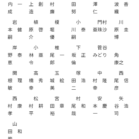
内 一
上 創
村
田
澤
波 香
成
造
廉
努
仁
織
岩
植
榎
小
門村
川
本 健
原 啓
堀
川 泰
亜珠沙
原 圭
嗣
介
優
嗣
博
岸
小
椎
下
菅谷
野 泰
林 亜
尾 一
坂 正
みどり
角
恵
令
郎
倫
康之
関
高
玉
塚
中
西
根 理
橋 秀
城 絵
田 浩
村 隆
尾 信
敏
幸
美
二
幸
彦
西
松
宮
村
安
矢
村 康
村 耕
田 章
尾 和
本 慶
谷 浩
孝
平
裕
哉
一
司
山
田 和
範