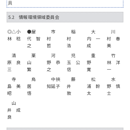
員
5.2 情報環境領域委員会
◎△小
●屋
市
稲
大
川
林 稔
代 智
村
村
内 一
村 春
之
哲
浩
成
美
清
栗
河
児
重
竹
原 良
山
野 恭
玉 公
野
林 洋
三
繁
之
信
寛
一
寺
鳥
中挾
藤
松
水
島 美
居
知延子
井
浦 幹
野 慎
昭
悟
敦
太
士
山
井 成
良