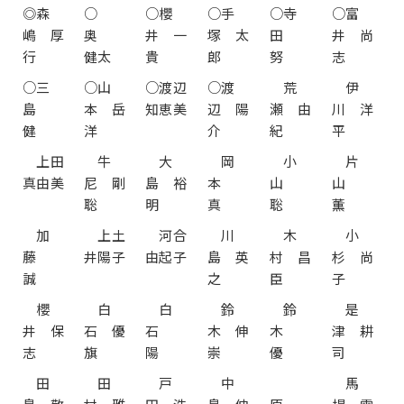
◎森
○
○櫻
○手
○寺
○富
嶋 厚
奥
井 一
塚 太
田
井 尚
行
健太
貴
郎
努
志
○三
○山
○渡辺
○渡
荒
伊
島
本 岳
知恵美
辺 陽
瀬 由
川 洋
健
洋
介
紀
平
上田
牛
大
岡
小
片
真由美
尼 剛
島 裕
本
山
山
聡
明
真
聡
薫
加
上土
河合
川
木
小
藤
井陽子
由起子
島 英
村 昌
杉 尚
誠
之
臣
子
櫻
白
白
鈴
鈴
是
井 保
石 優
石
木 伸
木
津 耕
志
旗
陽
崇
優
司
田
田
戸
中
馬