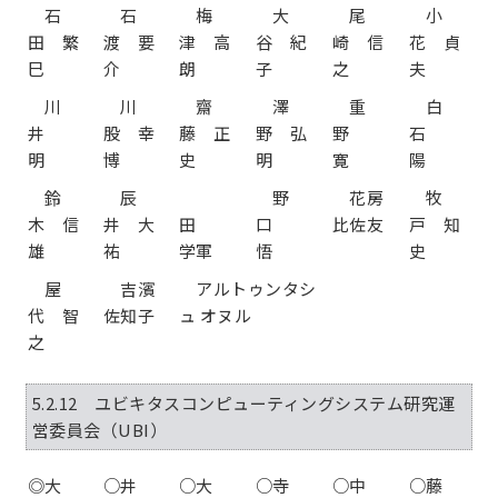
石
石
梅
大
尾
小
田 繁
渡 要
津 高
谷 紀
崎 信
花 貞
巳
介
朗
子
之
夫
川
川
齋
澤
重
白
井
股 幸
藤 正
野 弘
野
石
明
博
史
明
寛
陽
鈴
辰
野
花房
牧
木 信
井 大
田
口
比佐友
戸 知
雄
祐
学軍
悟
史
屋
吉濱
アルトゥンタシ
代 智
佐知子
ュ オヌル
之
5.2.12 ユビキタスコンピューティングシステム研究運
営委員会（UBI）
◎大
○井
○大
○寺
○中
○藤