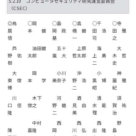
5.2.10 コンピュータセキュリティ研究運営委員会
（CSEC）
◎鳥
○岡
○島
○高
○千
○寺
居
本 健
岡 政
橋 健
田 浩
田 雅
悟
基
一
司
之
芦
油田健
五十
上原
海
大
野 佑
太郎
嵐 大
哲太郎
上 勇
木 哲
樹
二
史
大
岡
小川
沖
小
神
東 俊
本 学
美奈子
野 浩
黒 博
薗 雅
博
二
昭
紀
川
木下
河
酒
清
須
口 信
俊之
野 健
見 由
水 能
賀 祐
隆
二
美
理
治
中村
西
西
西
野
陳
嘉隆
岡
川 弘
出 隆
島