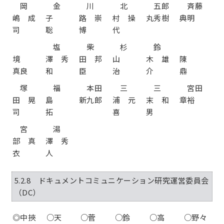
岡
金
川
北
五郎
斉藤
嶋 成
子
路 崇
村 操
丸秀樹
典明
司
聡
博
代
塩
柴
杉
鈴
境
澤 秀
田 邦
山
木 雄
陳
真良
和
臣
治
介
鼎
塚
福
本田
三
三
宮田
田 晃
島
新九郎
浦 元
末 和
章裕
司
拓
喜
男
宮
湯
部 真
澤 秀
衣
人
5.2.8 ドキュメントコミュニケーション研究運営委員会
（DC）
◎中挾
○天
○菅
○鈴
○高
○野々