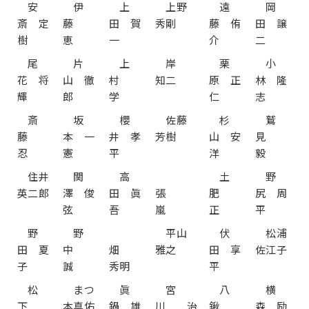
安
伊
上
上野
遠
岡
斎 定
藤
田 賀
秀剛
藤 侑
田 譲
樹
恵
一
介
二
尾
片
上
岸
栗
小
花 将
山 徹
村
知二
原 正
林 隆
輝
郎
学
仁
志
斎
坂
櫻
佐藤
杉
鷲
藤
本 一
井 孝
芳樹
山 安
見
忍
憲
平
洋
毅
住井
関
高
土
野
英二郎
澤 俊
田 眞
張
肥
尻 周
弦
吾
嵐
正
平
野
野
平山
伏
松浦
田 夏
中
畑
雅之
田 享
佐江子
子
誠
秀明
平
松
まつ
眞
宮
八
横
下
本真佑
鍋 雄
川 治
鍬
森 励