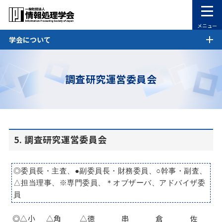
メニュー
学会について
調査研究運営委員会
5. 調査研究運営委員会
◎委員長・主査、●副委員長・財務委員、○幹事・副査、
△担当理事、※専門委員、＊オブザーバ、アドバイザ委
員
◎△小
△角
△徳
串
倉
佐