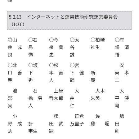
5.2.13 インターネットと運用技術研究運営委員会
（IOT）
◎山
○石
○今
○大
○柏崎
○岸
井 成
島
泉 貴
谷
礼生
場 清
良
悌
史
誠
悟
○北
○坂
○松
○宮
安
口 善
下
本 直
下 健
新
東 孝
明
秀
人
輔
麗
二
池
石
上原
大
大木
大
部
橋 勇
哲太郎
井
朱美
平 健
実
人
仁
司
小
櫻
笹倉
佐
嶋
野 成
計
田 武
万里子
藤 聡
田
志
宇生
嗣
創