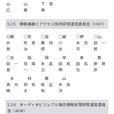
山
山
下 清
広
徹
美
5.2.5 情報基礎とアクセス技術研究運営委員会（IFAT）
◎藤
○荒
○加
○蔵
○野
○山
井
牧 英
藤 恒
川
本 忠
田 一
敦
治
昭
圭
司
郎
○吉
稲
岡
岸
喜
数
田 一
垣 陽
本 昌
田 和
田 拓
原 良
星
一
之
明
也
彦
永
林
藤
山
森 光
部 祐
尾 正
本 岳
晴
太
和
洋
5.2.6 オーディオビジュアル複合情報処理研究運営委員
会（AVM）