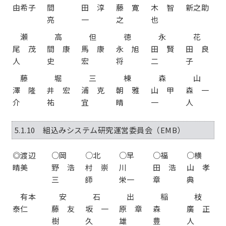
由希子
間
田 淳
藤 寛
木 智
新之助
亮
一
之
也
瀬
高
但
徳
永
花
尾 茂
間 康
馬 康
永 旭
田 賢
田 良
人
史
宏
将
二
子
藤
堀
三
棟
森
山
澤 隆
井 宏
浦 克
朝 雅
山 甲
森 一
介
祐
宜
晴
一
人
5.1.10 組込みシステム研究運営委員会（EMB）
◎渡辺
○岡
○北
○早
○福
○横
晴美
野 浩
村 崇
川
田 浩
山 孝
三
師
栄一
章
典
有本
安
石
出
稲
枝
泰仁
藤 友
坂 一
原 章
森
廣 正
樹
久
雄
豊
人