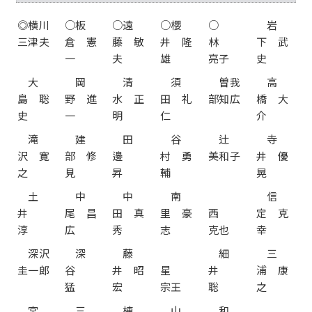
◎横川
○板
○遠
○櫻
○
岩
三津夫
倉 憲
藤 敏
井 隆
林
下 武
一
夫
雄
亮子
史
大
岡
清
須
曽我
高
島 聡
野 進
水 正
田 礼
部知広
橋 大
史
一
明
仁
介
滝
建
田
谷
辻
寺
沢 寛
部 修
邊
村 勇
美和子
井 優
之
見
昇
輔
晃
土
中
中
南
信
井
尾 昌
田 真
里 豪
西
定 克
淳
広
秀
志
克也
幸
深沢
深
藤
細
三
圭一郎
谷
井 昭
星
井
浦 康
猛
宏
宗王
聡
之
宮
三
棟
山
和