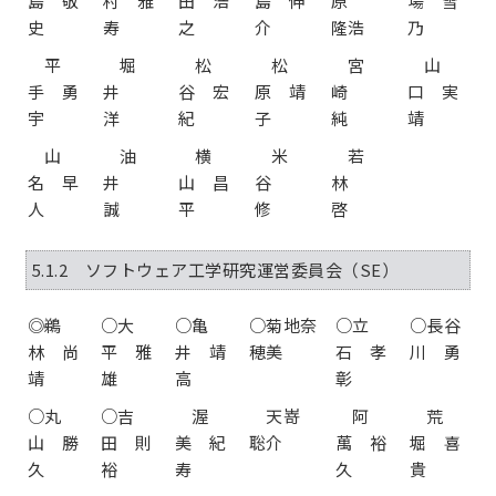
島 敬
村 雅
田 浩
島 伸
原
場 雪
史
寿
之
介
隆浩
乃
平
堀
松
松
宮
山
手 勇
井
谷 宏
原 靖
崎
口 実
宇
洋
紀
子
純
靖
山
油
横
米
若
名 早
井
山 昌
谷
林
人
誠
平
修
啓
5.1.2 ソフトウェア工学研究運営委員会（SE）
◎鵜
○大
○亀
○菊地奈
○立
○長谷
林 尚
平 雅
井 靖
穂美
石 孝
川 勇
靖
雄
高
彰
○丸
○吉
渥
天嵜
阿
荒
山 勝
田 則
美 紀
聡介
萬 裕
堀 喜
久
裕
寿
久
貴