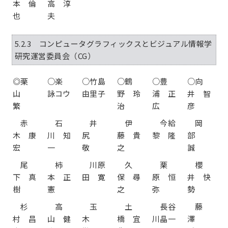
本 倫
高 淳
也
夫
5.2.3 コンピュータグラフィックスとビジュアル情報学
研究運営委員会（CG）
◎栗
○楽
○竹島
○鶴
○豊
○向
山
詠コウ
由里子
野 玲
浦 正
井 智
繁
治
広
彦
赤
石
井
伊
今給
岡
木 康
川 知
尻
藤 貴
黎 隆
部
宏
一
敬
之
誠
尾
柿
川原
久
栗
櫻
下 真
本 正
田 寛
保 尋
原 恒
井 快
樹
憲
之
弥
勢
杉
高
玉
土
長谷
藤
村 昌
山 健
木
橋 宜
川晶一
澤