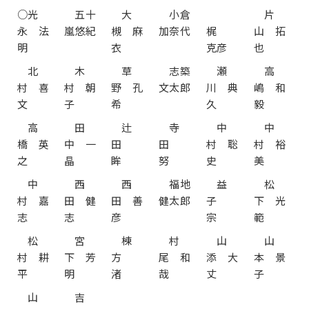
○光
五十
大
小倉
片
永 法
嵐悠紀
槻 麻
加奈代
梶
山 拓
明
衣
克彦
也
北
木
草
志築
瀬
高
村 喜
村 朝
野 孔
文太郎
川 典
嶋 和
文
子
希
久
毅
高
田
辻
寺
中
中
橋 英
中 一
田
田
村 聡
村 裕
之
晶
眸
努
史
美
中
西
西
福地
益
松
村 嘉
田 健
田 善
健太郎
子
下 光
志
志
彦
宗
範
松
宮
棟
村
山
山
村 耕
下 芳
方
尾 和
添 大
本 景
平
明
渚
哉
丈
子
山
吉