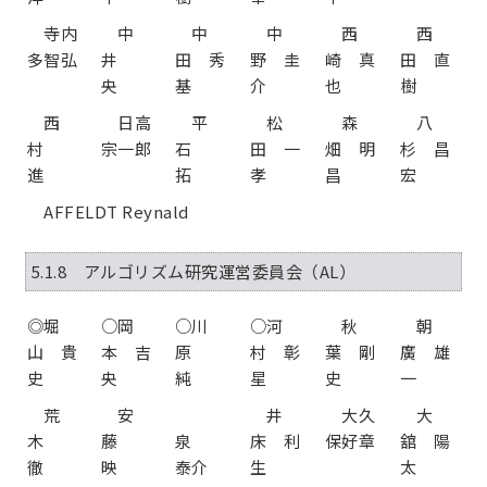
寺内
中
中
中
西
西
多智弘
井
田 秀
野 圭
崎 真
田 直
央
基
介
也
樹
西
日高
平
松
森
八
村
宗一郎
石
田 一
畑 明
杉 昌
進
拓
孝
昌
宏
AFFELDT Reynald
5.1.8 アルゴリズム研究運営委員会（AL）
◎堀
○岡
○川
○河
秋
朝
山 貴
本 吉
原
村 彰
葉 剛
廣 雄
史
央
純
星
史
一
荒
安
井
大久
大
木
藤
泉
床 利
保好章
舘 陽
徹
映
泰介
生
太