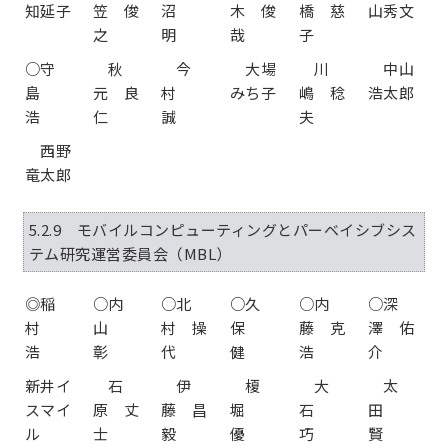
知延子
笠 俊
沼
木 俊
橋 慈
山秀文
之
明
哉
子
○守
秋
今
大場
川
中山
島
元 良
村
みち子
嶋 稔
浩太郎
浩
仁
誠
夫
西野
竜太郎
5.2.9 モバイルコンピューティングとパーベイシブシス
テム研究運営委員会（MBL）
◎稲
○内
○北
○久
○内
○深
村
山
村 操
保
藤 克
澤 佑
浩
彰
代
健
浩
介
新井イ
石
伊
榎
大
太
スマイ
原 丈
藤 昌
堀
石
田
ル
士
毅
優
巧
賢