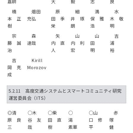
嘉耕
大
毅
志
良
橋
畑田
原
細
満
水
本 正
充弘
田 季
井 琢
保 雅
木 敬
樹
栄
朗
浩
明
宗
森
矢
山
山
吉
藤 誠
達哉
内 直
内 利
田
浦
治
人
宏
明
裕
吉
Kirill
岡 克
Morozov
成
5.2.11 高度交通システムとスマートコミュニティ研究
運営委員会（ITS）
◎清
○木
○柴
○
○山
赤
原 良
谷 友
田 直
湯
口 修
塚
三
哉
樹
素華
平
健