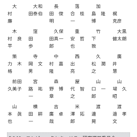
大
大和
長
落
加
村
田泰伯
田 俊
合 桂
島 隆
梶
廉
明
一
博
克彦
木
窪
久保
重
竹
大黒
村 良
田
田真一
安 哲
下
健太朗
平
歩
郎
也
敦
策
寺
中
西
久
廣
力 木
岡 文
村 嘉
出
松 潤
井
格
男
隆
亮
之
慧
前田
宮
森
屋
山
山
久美子
路 祐
野 博
代 智
口 一
場 久
一
章
之
郎
昭
山
横
吉
米
渡
渡
本 眞
田 耕
廣 卓
澤 拓
邊
邉 孝
也
一
哉
郎
晃
文