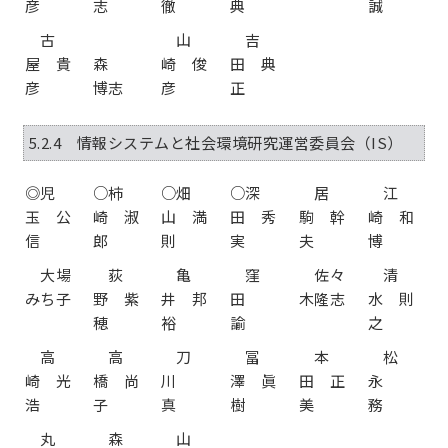
彦
志
徹
典
誠
古
山
吉
屋 貴
森
崎 俊
田 典
彦
博志
彦
正
5.2.4 情報システムと社会環境研究運営委員会（IS）
◎児
○柿
○畑
○深
居
江
玉 公
崎 淑
山 満
田 秀
駒 幹
崎 和
信
郎
則
実
夫
博
大場
荻
亀
窪
佐々
清
みち子
野 紫
井 邦
田
木隆志
水 則
穂
裕
諭
之
高
高
刀
冨
本
松
崎 光
橋 尚
川
澤 眞
田 正
永
浩
子
真
樹
美
務
丸
森
山