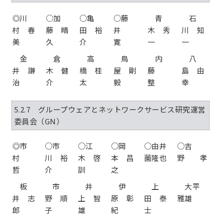
◎川
○加
○亀
○藤
青
石
村 春
藤 晴
田 裕
井
木 秀
川 知
美
久
介
寛
一
一
金
倉
高
鳥
内
八
井 謙
木 健
橋 桂
屋 剛
藤
島 由
治
介
太
毅
整
幸
5.2.7 グループウェアとネットワークサービス研究運営
委員会（GN）
◎市
○市
○江
○岡
○由井
○吉
村
川 裕
木 啓
本 昌
薗隆也
野 孝
哲
介
訓
之
板
市
井
伊
上
大平
井 志
野 順
上 智
原 彰
田 泰
雅雄
郎
子
雄
紀
士