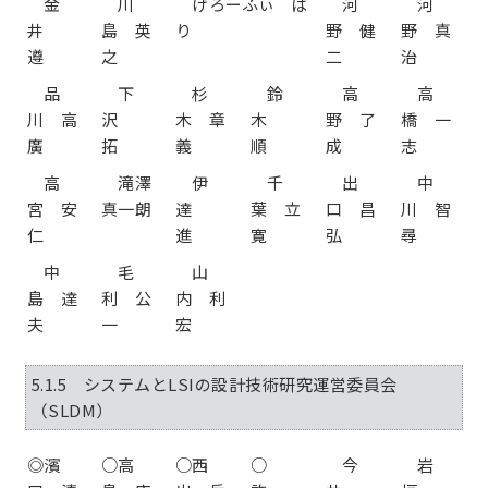
金
川
げろーふぃ ば
河
河
井
島 英
り
野 健
野 真
遵
之
二
治
品
下
杉
鈴
高
高
川 高
沢
木 章
木
野 了
橋 一
廣
拓
義
順
成
志
高
滝澤
伊
千
出
中
宮 安
真一朗
達
葉 立
口 昌
川 智
仁
進
寛
弘
尋
中
毛
山
島 達
利 公
内 利
夫
一
宏
5.1.5 システムとLSIの設計技術研究運営委員会
（SLDM）
◎濱
○高
○西
○
今
岩