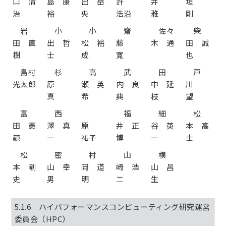
口 清
島 康
出 岳
許
井
垣
治
裕
央
浩沿
雅
剛
岩
小
小
齋
佐々
柴
田 直
出 哲
松 裕
藤
木 通
田 誠
樹
士
成
寛
也
島村
杉
高
武
田
戸
光太郎
原
瀬 英
内 良
中 延
川
真
希
典
枝
望
富
西
福
細
松
田 憲
澤 真
原
井 正
谷 英
本 高
範
一
祐子
博
一
士
松
密
村
山
横
本 剛
山 幸
岡 道
崎 浩
山 昌
史
男
明
二
生
5.1.6 ハイパフォーマンスコンピューティング研究運営
委員会（HPC）