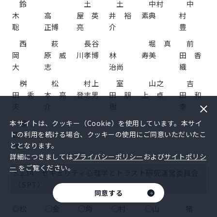
鈴
土
土
中村
中
木
高
屋 英
井 裕
素典
村
聡
正博
亮
介
豊
西
萩
長谷
堀 真
前
岡
原 威
川孝博
林
寿美
田 香
大
志
治尚
織
桝
松
村上
室
山之
吉
田 秀
本 亮
登志男
田 朋
上 卓
田 和
夫
介
樹
幸
渡
本サイトは、クッキー（Cookie）を使用しています。本サイ
トの利用を続ける場合、クッキーの使用にご同意いただいたこ
辺 健
ととなります。
次
詳細につきましては
プライバシーポリシー
および
サイトポリシ
ー
をご覧ください。
5.2.14 セキュリティ心理学とトラスト研究運営委員会
（SPT）
同意する
◎松
○金
○角
○村
○山
猪