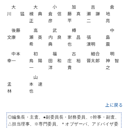
大
大
小
加
吉
倉
川 猛
槻 典
倉 信
藤 真
瀬 謙
地
正
彦
平
二
亮
後藤
高
武
樽
中
文康
瀬 英
内 良
家 昌
張
島
希
典
也
漢明
震
中本
初
福
古
細合
明
幸一
鳥 陽
田 和
庄 裕
晋太郎
神 智
一
洋
貴
之
山
孟
本 達
林
也
上に戻る
◎編集長・主査、●副委員長・財務委員、○幹事・副査、
△担当理事、※専門委員、＊オブザーバ、アドバイザ委