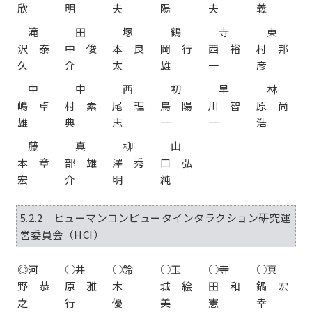
欣
明
夫
陽
夫
義
滝
田
塚
鶴
寺
東
沢 泰
中 俊
本 良
岡 行
西 裕
村 邦
久
介
太
雄
一
彦
中
中
西
初
早
林
嶋 卓
村 素
尾 理
鳥 陽
川 智
原 尚
雄
典
志
一
一
浩
藤
真
柳
山
本 章
部 雄
澤 秀
口 弘
宏
介
明
純
5.2.2 ヒューマンコンピュータインタラクション研究運
営委員会（HCI）
◎河
○井
○鈴
○玉
○寺
○真
野 恭
原 雅
木
城 絵
田 和
鍋 宏
之
行
優
美
憲
幸