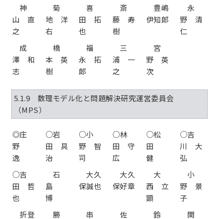
神
菊
喜
斎
豊嶋
永
山 直
地 洋
田 拓
藤 寿
伊知郎
野 清
之
右
也
樹
仁
成
橋
福
三
宮
澤 和
本 英
永 拓
浦 一
野 英
志
樹
郎
之
次
5.1.9 数理モデル化と問題解決研究運営委員会
（MPS）
◎庄
○岩
○小
○林
○松
○吉
野
田 具
野 智
田 守
田
川 大
逸
治
司
広
健
弘
○吉
石
大久
大久
大
小
田 哲
島
保誠也
保好章
西 立
野 景
也
博
顕
子
折登
勝
串
佐
鈴
関