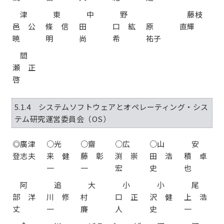
津
東
中
野
藤枝
邑 公
條 信
田
口 紘
原
直輝
暁
明
尚
希
祐子
間
瀬 正
啓
5.1.4 システムソフトウェアとオペレーティング・シス
テム研究運営委員会（OS）
◎廣津
○光
○齋
○広
○山
安
登志夫
来 健
藤 彰
渕 崇
田 浩
積 卓
一
一
宏
史
也
阿
追
大
小
小
尾
部 洋
川 修
村
口 正
沢 健
上 浩
丈
一
廉
人
史
一