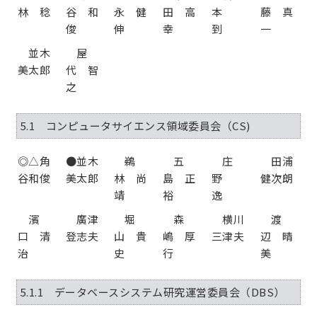
林 稔
谷 和
永 健
田 高
本
藤 真
俊
伸
幸
到
一
並木
屋
美太郎
代 智
之
5.1 コンピュータサイエンス領域委員会（CS)
◎△角
●並木
鵜
五
庄
田浦
谷和俊
美太郎
林 尚
島 正
野
健次朗
靖
裕
逸
濱
廣津
堀
森
横川
渡
口 清
登志夫
山 貴
嶋 厚
三津夫
辺 晴
治
史
行
美
5.1.1 データベースシステム研究運営委員会（DBS）