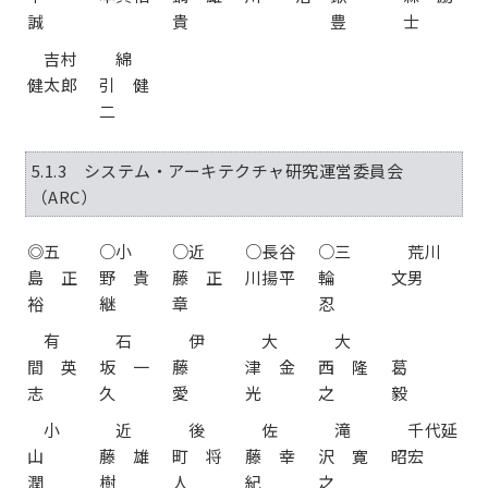
誠
貴
豊
士
吉村
綿
健太郎
引 健
二
5.1.3 システム・アーキテクチャ研究運営委員会
（ARC）
◎五
○小
○近
○長谷
○三
荒川
島 正
野 貴
藤 正
川揚平
輪
文男
裕
継
章
忍
有
石
伊
大
大
間 英
坂 一
藤
津 金
西 隆
葛
志
久
愛
光
之
毅
小
近
後
佐
滝
千代延
山
藤 雄
町 将
藤 幸
沢 寛
昭宏
潤
樹
人
紀
之