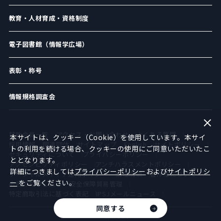
教育・人材育成・資格制度
電子図書館（情報学広場）
表彰・称号
情報規格調査会
賛助会員一覧
アクセス・お問い合わせ
よくある質問
本サイトは、クッキー（Cookie）を使用しています。本サイ
採用情報
関連団体
サイトマップ
English
サイトポリシー
トの利用を続ける場合、クッキーの使用にご同意いただいたこ
セキュリティについて
プライバシーポリシー
ととなります。
アクセシビリティポリシー
アンチハラスメントポリシー
詳細につきましては
プライバシーポリシー
および
サイトポリシ
ソーシャルメディア運用ポリシー
倫理綱領
著作権について
ー
をご覧ください。
広告のお申し込み
安全保障貿易管理
特定商取引法に基づく表記
IPSJメールニュース
同意する
©︎2021 情報処理学会