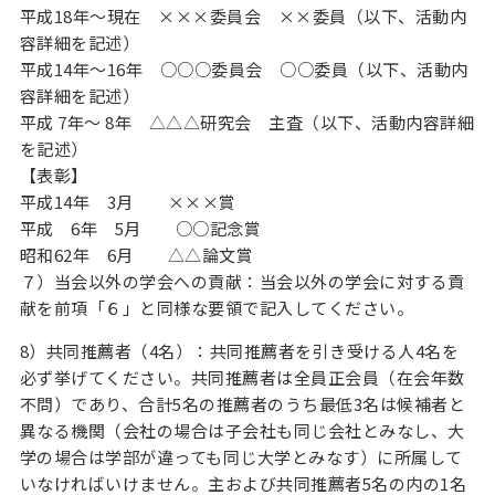
平成18年～現在 ×××委員会 ××委員（以下、活動内
容詳細を記述）
平成14年～16年 ○○○委員会 ○○委員（以下、活動内
容詳細を記述）
平成 7年～ 8年 △△△研究会 主査（以下、活動内容詳細
を記述）
【表彰】
平成14年 3月 ×××賞
平成 6年 5月 ○○記念賞
昭和62年 6月 △△論文賞
７）当会以外の学会への貢献：当会以外の学会に対する貢
献を前項「６」と同様な要領で記入してください。
8）共同推薦者（4名）：共同推薦者を引き受ける人4名を
必ず挙げてください。共同推薦者は全員正会員（在会年数
不問）であり、合計5名の推薦者のうち最低3名は候補者と
異なる機関（会社の場合は子会社も同じ会社とみなし、大
学の場合は学部が違っても同じ大学とみなす）に所属して
いなければいけません。主および共同推薦者5名の内の1名