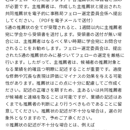
が必要です。主推薦者は、作成した主推薦状と提出された
共同推薦状を電子的に事務局フェロー選定委員会係へ提出
してください。（PDFを電子メールで送付）
5通の推薦状の全てが受理されると、1週間以内に主推薦者
宛に学会から受領書を送付します。受領書の送付が無い場
合には、主推薦者はなるべく早い時期に学会宛にお問合せ
されることをお勧めします。フェロー選定委員会は、提出
された5通の推薦状のみに基づいてフェローの選定を厳格に
行います。したがって、主推薦者は、候補者の推薦対象と
なる業績を的確且つ明瞭に記述することが重要です。過度
な修飾や冗長な表現は評価にマイナスの効果を与える可能
性があります。推薦状はこの点に十分に配慮してご作成く
ださい。記述の正確さを期すため、主あるいは共同推薦者
が候補者と連絡を取ることは可能ですが、業績の記述はあ
くまでも推薦者の判断により行うべきものであることに留
意してください。推薦状の記述が不十分な場合は，選の対
象外となりますので，予めご了承ください。
※推薦状の記述が不十分な場合とは、例えば