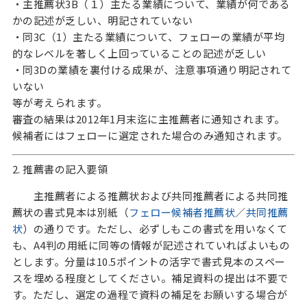
・主推薦状3B（１）主たる業績について、業績が何である
かの記述が乏しい、明記されていない
・同3C（1）主たる業績について、フェローの業績が平均
的なレベルを著しく上回っていることの記述が乏しい
・同3Dの業績を裏付ける成果が、注意事項通り明記されて
いない
等が考えられます。
審査の結果は2012年1月末迄に主推薦者に通知されます。
候補者にはフェローに選定された場合のみ通知されます。
2. 推薦書の記入要領
主推薦者による推薦状および共同推薦者による共同推
薦状の書式見本は別紙（
フェロー候補者推薦状
／
共同推薦
状
）の通りです。ただし、必ずしもこの書式を用いなくて
も、A4判の用紙に同等の情報が記述されていればよいもの
とします。分量は10.5ポイントの活字で書式見本のスペー
スを埋める程度としてください。補足資料の提出は不要で
す。ただし、選定の過程で資料の補足をお願いする場合が