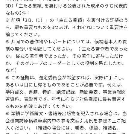
3D）｢主たる業績｣を裏付ける公表された成果のうち代表的
なもの3件：
※ 前項「3Ｂ.（1）」の「主たる業績」を裏付ける証拠のう
ち、最も重要なものを3つあげ、それぞれについて重要性を
論じてください。
※ 共同での著作物やレポートについては、候補者本人の貢
献の度合いを明記してください。 （ 主たる著作者であった
か、 従たる著作者であったか、 その著作に寄与しただけ
か、 そのグループのリーダーとしての役割を果たしたか、
など）
※ この証拠は、選定委員会が希望すれば、実際に手にし、
あるいは目にし得るものであることが必要です。例えば、
学術論文、書籍、特許、講演記録、新聞発表、事業貢献関
連資料、表彰等です。年代に拘らず対象業績に最も関連す
るものを的確にあげてください。
※ 業績に学術論文・書籍等出版物を記入される場合は、当
会機関誌原稿執筆案内中の参考文献引用例を参照の上ご記
入ください。（雑誌の場合には、著者、標題、雑誌名、