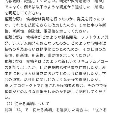
的客観的に記述してください。研究や教育活動の「経緯」
ではなく、例えば以下のような観点から達成した「業績」
を明記してください。
推薦分野1：候補者は発明を行ったのか、発見を行ったの
か、それとも技術をさらに改良したのか。その仕事の革新
性、斬新性、創造性、重要性を示してください。
推薦分野2：候補者がどのような製品開発、ソフトウエア開
発、システム開発をおこなったのか。どのような情報処理
技術の普及あるいは標準化につとめたのか。その仕事の革
新性、斬新性、創造性、重要性を示してください。
推薦分野3：候補者はどのような新しいカリキュラム／コー
スを創り出したか。何か先駆的な教科書を作成したか。産
業界における人材育成においてどのように貢献したか。学
会の運営、活性化に関しどのような分野で貢献したか。
※ 大プロジェクトで活躍された候補者の場合、その中で候
補者がどのような貢献をしたのかを詳しく記述してくださ
い。
（2）従たる業績について
前項「3A」で「従たる業績」を選択した場合は、「従たる