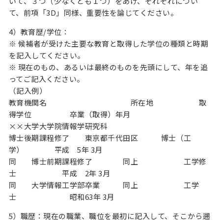
いて、３つ（少なくとも１つ）をあげ、それぞれについ
て、前項「3D」同様、重要性を論じてください。
4）教育歴/学位：
※ 候補者が受けた主要な教育と取得した学位の種類と時期
を記入してください。
※ 現在のもの、あるいは最終のものを先頭にして、年を追
ってご記入ください。
（記入例）
教育機関名 所在地 取
得学位 卒業（取得）年月
××大学大学院情報学研究科
博士後期課程修了 東京都千代田区 博士（工
学） 平成 5年 3月
同 博士前期課程修了 同上 工学修
士 平成 2年 3月
同 大学情報工学部卒業 同上 工学
士 昭和63年 3月
5）職歴：現在の職業、職位を最初に記入して、そこから遡