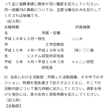
って主に推薦業績に関係が深い職歴を記入してください。
同一組織内の異動については、主要な職位のみを記入して
くだされば結構です。
（記入例）
在籍時期 所属機関
名 所属・役職
平成１９年１０月～現在 △△大
学 工学部教授
平成１０年 ４月～平成１９年９月 （株）○○電
気 システム研究所研究員
平成 ５年 ４月～平成１０年３月 ××△△研究
所 研究員
6）当会における活動歴：所属した活動組織、その中でのポ
ジション、時期を箇条書きで記入するとともに、そこでの
活動内容について極力詳細に記入してください。表彰を受
けた場合には、賞の名称と受賞時期を記入してください。
（記入例）
【活動歴】