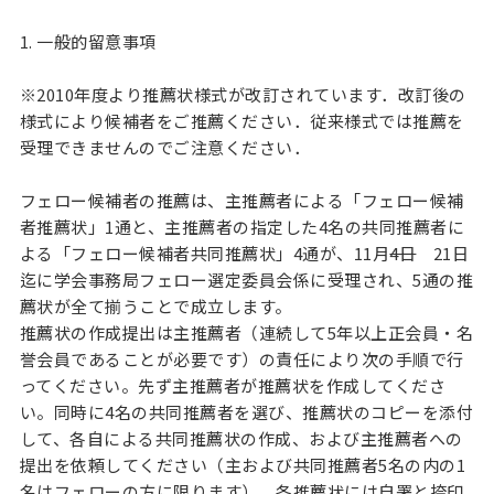
1. 一般的留意事項
※2010年度より推薦状様式が改訂されています．改訂後の
様式により候補者をご推薦ください．従来様式では推薦を
受理できませんのでご注意ください．
フェロー候補者の推薦は、主推薦者による「フェロー候補
者推薦状」1通と、主推薦者の指定した4名の共同推薦者に
よる「フェロー候補者共同推薦状」4通が、11月
4日
21日
迄に学会事務局フェロー選定委員会係に受理され、5通の推
薦状が全て揃うことで成立します。
推薦状の作成提出は主推薦者（連続して5年以上正会員・名
誉会員であることが必要です）の責任により次の手順で行
ってください。先ず主推薦者が推薦状を作成してくださ
い。同時に4名の共同推薦者を選び、推薦状のコピーを添付
して、各自による共同推薦状の作成、および主推薦者への
提出を依頼してください（主および共同推薦者5名の内の1
名はフェローの方に限ります）。各推薦状には自署と捺印