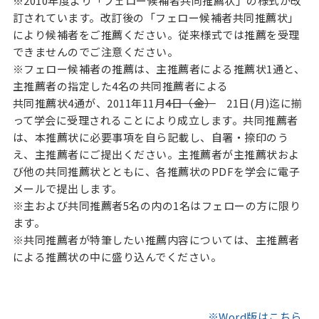
※2010年度より「フェロー候補者共同推薦状」の様式が改
訂されています。改訂後の「フェロー候補者共同推薦状」
により候補者をご推薦ください。従来様式では推薦を受理
できませんのでご注意ください。
※フェロー候補者の推薦は、主推薦者による推薦状1通と、
主推薦者の指定した4名の共同推薦者による
共同推薦状4通が、2011年11月
4日（金）
21日(月)迄に揃
って学会に受理されることにより成立します。共同推薦者
は、本推薦状に必要事項を自ら記載し、自署・捺印のう
え、主推薦者にご提出ください。主推薦者が主推薦状およ
び他の共同推薦状とともに、各推薦状のPDFを学会に電子
メールで提出します。
※主および共同推薦者5名の内の1名はフェローの方に限り
ます。
※共同推薦者が特筆したい推薦内容については、主推薦者
による推薦状の中に盛り込んでください。
※Word版はこちら