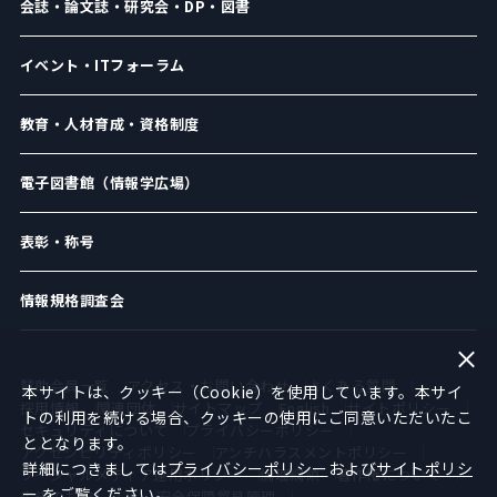
会誌・論文誌・研究会・DP・図書
イベント・ITフォーラム
教育・人材育成・資格制度
電子図書館（情報学広場）
表彰・称号
情報規格調査会
賛助会員一覧
アクセス・お問い合わせ
よくある質問
本サイトは、クッキー（Cookie）を使用しています。本サイ
採用情報
関連団体
サイトマップ
English
サイトポリシー
トの利用を続ける場合、クッキーの使用にご同意いただいたこ
セキュリティについて
プライバシーポリシー
ととなります。
アクセシビリティポリシー
アンチハラスメントポリシー
詳細につきましては
プライバシーポリシー
および
サイトポリシ
ソーシャルメディア運用ポリシー
倫理綱領
著作権について
ー
をご覧ください。
広告のお申し込み
安全保障貿易管理