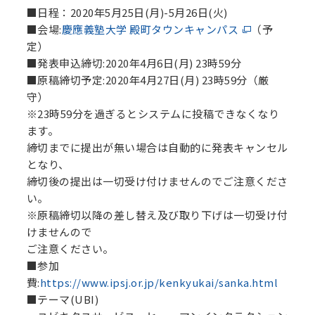
■日程：2020年5月25日(月)-5月26日(火)
■会場:
慶應義塾大学 殿町タウンキャンパス
（予
定）
■発表申込締切:2020年4月6日(月) 23時59分
■原稿締切予定:2020年4月27日(月) 23時59分（厳
守）
※23時59分を過ぎるとシステムに投稿できなくなり
ます。
締切までに提出が無い場合は自動的に発表キャンセル
となり、
締切後の提出は一切受け付けませんのでご注意くださ
い。
※原稿締切以降の差し替え及び取り下げは一切受け付
けませんので
ご注意ください。
■参加
費:
https://www.ipsj.or.jp/kenkyukai/sanka.html
■テーマ(UBI)