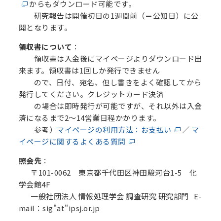
からもダウンロード可能です。
研究報告は開催初日の1週間前（＝公知日）に公
開となります。
領収書について
：
領収書は入金後にマイページよりダウンロード出
来ます。領収書は1回しか発行できません
ので、日付、宛名、但し書きをよく確認してから
発行してください。クレジットカード決済
の場合は即時発行が可能ですが、それ以外は入金
済になるまで2～14営業日程かかります。
参考）
マイページの利用方法：お支払い
／
マ
イページに関するよくある質問
照会先
：
〒101-0062 東京都千代田区神田駿河台1-5 化
学会館4F
一般社団法人 情報処理学会 調査研究 研究部門 E-
mail：sig"at"ipsj.or.jp