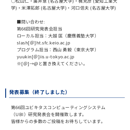
○松山仁・廣井慧 (名古屋大学)・梶克彦 (愛知工業大
学)・米澤拓郎 (名古屋大学)・河口信夫 (名古屋大学)
■問い合わせ:
第66回研究発表会担当
ローカル担当：大越 匡（慶應義塾大学）
slash[＠]ht.sfc.keio.ac.jp
プログラム担当：西山 勇毅（東京大学）
yuukin[＠]iis.u-tokyo.ac.jp
※[＠]→@と置き換えてください。
発表募集（終了しました）
第66回ユビキタスコンピューティングシステム
（UBI）研究発表会を開催致します。
皆様からの多数のご投稿をお待ちしています。