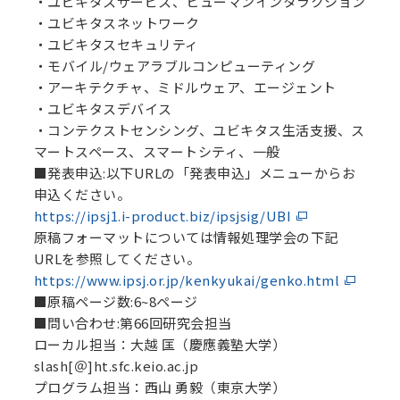
・ユビキタスサービス、ヒューマンインタラクション
・ユビキタスネットワーク
・ユビキタスセキュリティ
・モバイル/ウェアラブルコンピューティング
・アーキテクチャ、ミドルウェア、エージェント
・ユビキタスデバイス
・コンテクストセンシング、ユビキタス生活支援、ス
マートスペース、スマートシティ、一般
■発表申込:以下URLの「発表申込」メニューからお
申込ください。
https://ipsj1.i-product.biz/ipsjsig/UBI
原稿フォーマットについては情報処理学会の下記
URLを参照してください。
https://www.ipsj.or.jp/kenkyukai/genko.html
■原稿ページ数:6~8ページ
■問い合わせ:第66回研究会担当
ローカル担当：大越 匡（慶應義塾大学）
slash[＠]ht.sfc.keio.ac.jp
プログラム担当：西山 勇毅（東京大学）