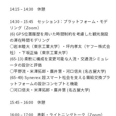
14:15 – 14:30 休憩
14:30 – 15:45 セッション3：プラットフォーム・モデ
リング（Zoom）
(6) GPS位置履歴を用いた時間制約を考慮した観光施設
の滞在時間モデリング
○岩本睦大（東京工業大学）・坪内孝太（ヤフー株式会
社）・下坂正倫（東京工業大学）
(65-13) 柔軟に構成を変更可能な人流・交通流シミュレ
ータの設計と評価
○平野流・米澤拓郎・廣井慧・河口信夫 (名古屋大学)
(65-49) Synerex: 超スマート社会を支える需給交換プラ
ットフォームの設計コンセプトと機能
○河口信夫・米澤拓郎・廣井慧 (名古屋大学)
15:45 – 16:00 休憩
16:00 – 17:00 表彰・ライトニングトーク（Zoom）