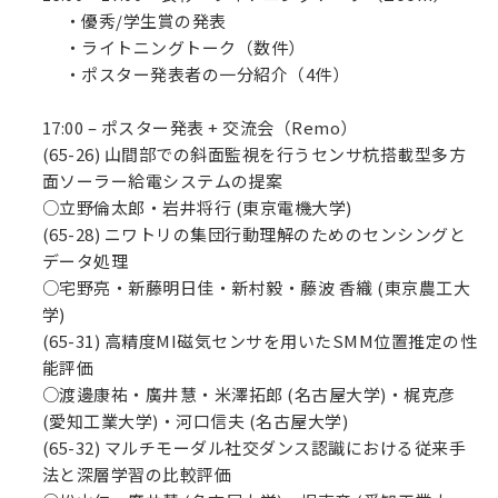
・優秀/学生賞の発表
・ライトニングトーク（数件）
・ポスター発表者の一分紹介（4件）
17:00 – ポスター発表 + 交流会（Remo）
(65-26) 山間部での斜面監視を行うセンサ杭搭載型多方
面ソーラー給電システムの提案
○立野倫太郎・岩井将行 (東京電機大学)
(65-28) ニワトリの集団行動理解のためのセンシングと
データ処理
○宅野亮・新藤明日佳・新村毅・藤波 香織 (東京農工大
学)
(65-31) 高精度MI磁気センサを用いたSMM位置推定の性
能評価
○渡邊康祐・廣井慧・米澤拓郎 (名古屋大学)・梶克彦
(愛知工業大学)・河口信夫 (名古屋大学)
(65-32) マルチモーダル社交ダンス認識における従来手
法と深層学習の比較評価