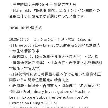
※発表時間：発表 20 分 ＋ 質疑応答 5 分
※(65-nn)は、前回UBI65で、急なオンライン開催への
変更に伴い口頭発表が延期になった発表です。
10:30–10:35 :開会式
10:35-11:50 セッション1：予測・推定（Zoom）
(1) Bluetooth Low Energyの反射電波を用いた家庭内
での生体情報取得
○福嶋開人（北陸先端科学技術大学院大学）・湯村翼
（情報通信研究機構）・リム勇仁・丹康雄（北陸先端科
学技術大学院大学）
(2) 姿勢情報による特徴量の重み付けを用いた寝姿体圧
画像からの関節位置推定の精度向上
○岩瀬慶・榎堀優・吉田直人・間瀬健二（名古屋大学）
(65-55) Preliminary Investigation of Machine
Learning-base Subcarrier Selection for AoA
Estimation Using Wi-Fi CSI