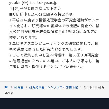
yuukin[＠]iis.u-tokyo.ac.jp
※[＠]→@と置き換えて下さい。
■UBI研申し込み分に関する特記事項
1 平成21年度より情報処理学会の研究会活動がオンラ
イン化され、研究報告の紙媒体での出版の廃止や、論
文公知日が研究発表会開催初日の1週間前になる等の
変更があります。
2 ユビキタスコンピューティングの研究に関して、技
術の進展に寄与した研究内容を表彰します。
3 ここで収集した申し込み情報は、第66回UBI研究会
の管理運営のためにのみ用い、ご本人の了承なしに第
三者に開示・提供することはございません。
研究会
研究発表会・シンポジウム開催予定
第66回UBI研究
発表会