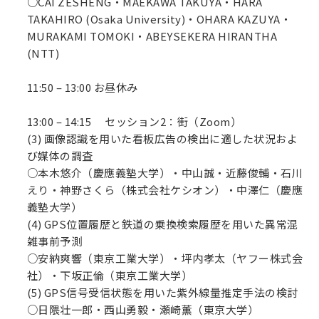
○CAI ZESHENG・MAEKAWA TAKUYA・HARA
TAKAHIRO (Osaka University)・OHARA KAZUYA・
MURAKAMI TOMOKI・ABEYSEKERA HIRANTHA
(NTT)
11:50 – 13:00 お昼休み
13:00 – 14:15 セッション2：街（Zoom）
(3) 画像認識を用いた看板広告の検出に適した状況およ
び媒体の調査
○本木悠介（慶應義塾大学）・中山誠・近藤俊輔・石川
えり・神野さくら（株式会社ケシオン）・中澤仁（慶應
義塾大学）
(4) GPS位置履歴と鉄道の乗換検索履歴を用いた異常混
雑事前予測
○安納爽響（東京工業大学）・坪内孝太（ヤフー株式会
社）・下坂正倫（東京工業大学）
(5) GPS信号受信状態を用いた紫外線量推定手法の検討
○日隈壮一郎・西山勇毅・瀬崎薫（東京大学）