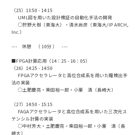
（25）13:50 - 14:15
UML図を用いた設計検証の自動化手法の開発
○狩野大樹（東海大）・清水尚彦（東海大/IP ARCH,
Inc.）
--- 休憩 （ 10分 ） ---
■FPGA計算応用（14：25 - 16：05）
（26）14:25 - 14:50
FPGAアクセラレータと高位合成系を用いた瞳検出手
法の実装
○土肥慶亮・柴田裕一郎・小栗 清（長崎大）
（27）14:50 - 15:15
FAGAアクセラレータと高位合成系を用いた三次元ス
テンシル計算の実装
○中村芳大・土肥慶亮・柴田裕一郎・小栗 清（長
崎大）