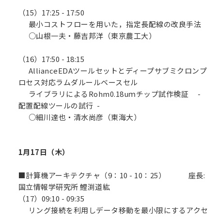
（15）17:25 - 17:50
最小コストフローを用いた，指定長配線の改良手法
○山根一夫・藤吉邦洋（東京農工大）
（16）17:50 - 18:15
AllianceEDAツールセットとディープサブミクロンプ
ロセス対応ラムダルールベースセル
ライブラリによるRohm0.18uｍチップ試作検証 -
配置配線ツールの試行 -
○細川達也・清水尚彦（東海大）
1月17日（木）
■計算機アーキテクチャ（9：10 - 10：25） 座長:
国立情報学研究所 鯉渕道紘
（17）09:10 - 09:35
リング接続を利用しデータ移動を最小限にするアクセ