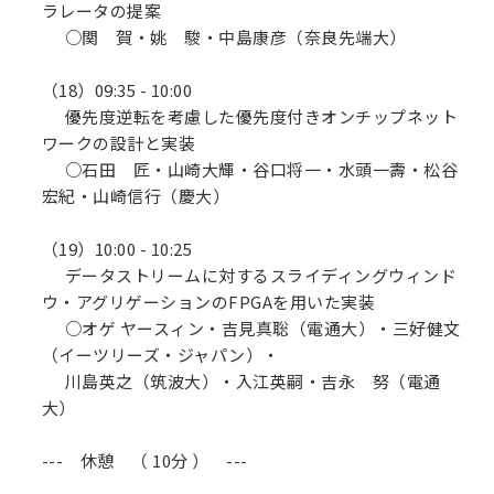
ラレータの提案
○関 賀・姚 駿・中島康彦（奈良先端大）
（18）09:35 - 10:00
優先度逆転を考慮した優先度付きオンチップネット
ワークの設計と実装
○石田 匠・山崎大輝・谷口将一・水頭一壽・松谷
宏紀・山崎信行（慶大）
（19）10:00 - 10:25
データストリームに対するスライディングウィンド
ウ・アグリゲーションのFPGAを用いた実装
○オゲ ヤースィン・吉見真聡（電通大）・三好健文
（イーツリーズ・ジャパン）・
川島英之（筑波大）・入江英嗣・吉永 努（電通
大）
--- 休憩 （ 10分 ） ---