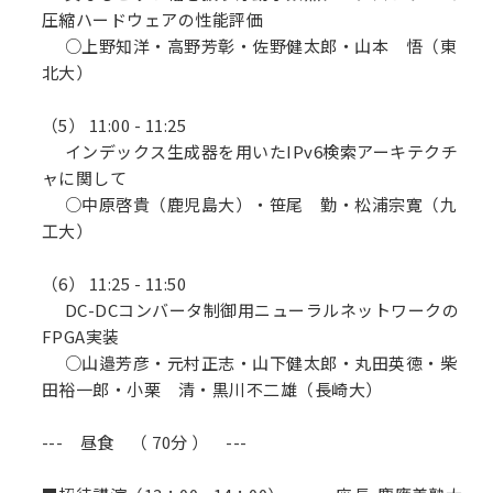
圧縮ハードウェアの性能評価
○上野知洋・高野芳彰・佐野健太郎・山本 悟（東
北大）
（5） 11:00 - 11:25
インデックス生成器を用いたIPv6検索アーキテクチ
ャに関して
○中原啓貴（鹿児島大）・笹尾 勤・松浦宗寛（九
工大）
（6） 11:25 - 11:50
DC-DCコンバータ制御用ニューラルネットワークの
FPGA実装
○山邉芳彦・元村正志・山下健太郎・丸田英徳・柴
田裕一郎・小栗 清・黒川不二雄（長崎大）
--- 昼食 （ 70分 ） ---