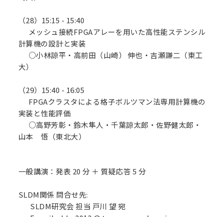
（28）15:15 - 15:40
メッシュ接続FPGAアレーを用いた高性能ステンシル
計算機の設計と実装
○小林諒平・高前田（山崎） 伸也・吉瀬謙二（東工
大）
（29）15:40 - 16:05
FPGAクラスタによる格子ボルツマン法専用計算機の
実装と性能評価
○高野芳彰・鈴木隼人・千葉諒太郎・佐野健太郎・
山本 悟（東北大）
一般講演：発表 20 分 ＋ 質疑応答 5 分
SLDM関係 問合せ先:
SLDM研究会 担当 戸川 望 宛