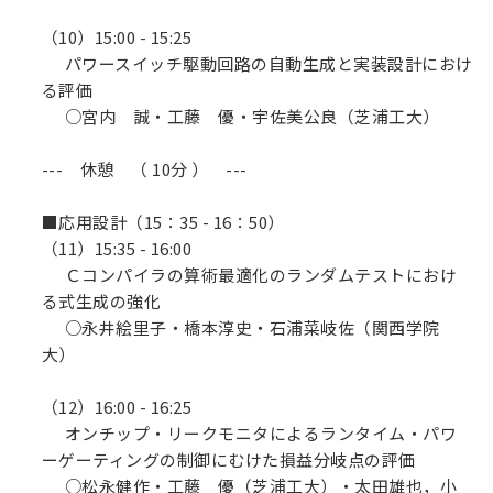
（10）15:00 - 15:25
パワースイッチ駆動回路の自動生成と実装設計におけ
る評価
○宮内 誠・工藤 優・宇佐美公良（芝浦工大）
--- 休憩 （ 10分 ） ---
■応用設計（15：35 - 16：50）
（11）15:35 - 16:00
Ｃコンパイラの算術最適化のランダムテストにおけ
る式生成の強化
○永井絵里子・橋本淳史・石浦菜岐佐（関西学院
大）
（12）16:00 - 16:25
オンチップ・リークモニタによるランタイム・パワ
ーゲーティングの制御にむけた損益分岐点の評価
○松永健作・工藤 優（芝浦工大）・太田雄也，小