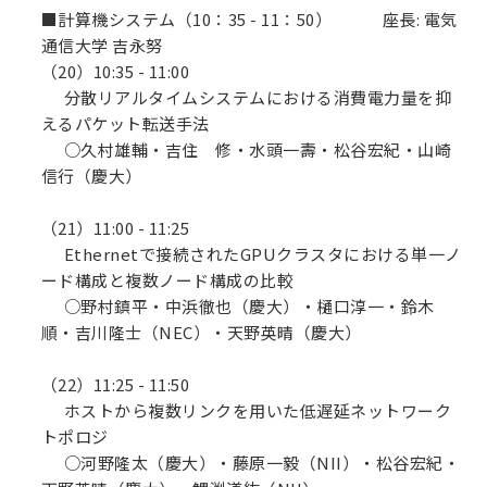
■計算機システム（10：35 - 11：50） 座長: 電気
通信大学 吉永努
（20）10:35 - 11:00
分散リアルタイムシステムにおける消費電力量を抑
えるパケット転送手法
○久村雄輔・吉住 修・水頭一壽・松谷宏紀・山崎
信行（慶大）
（21）11:00 - 11:25
Ethernetで接続されたGPUクラスタにおける単一ノ
ード構成と複数ノード構成の比較
○野村鎮平・中浜徹也（慶大）・樋口淳一・鈴木
順・吉川隆士（NEC）・天野英晴（慶大）
（22）11:25 - 11:50
ホストから複数リンクを用いた低遅延ネットワーク
トポロジ
○河野隆太（慶大）・藤原一毅（NII）・松谷宏紀・