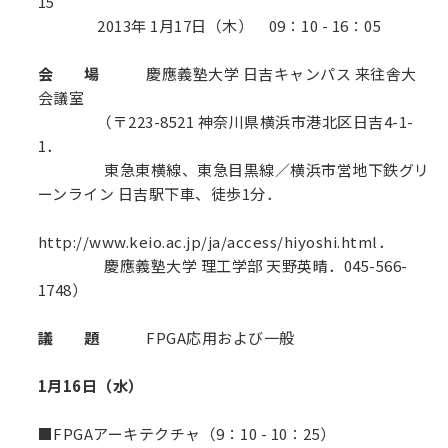
15
2013年 1月17日（木） 09：10 - 16：05
会 場
慶應義塾大学 日吉キャンパス 来往舎大
会議室
（〒223-8521 神奈川県横浜市港北区日吉4-1-
1．
東急東横線、東急目黒線／横浜市営地下鉄グリ
ーンライン 日吉駅下車、徒歩1分．
http://www.keio.ac.jp/ja/access/hiyoshi.html．
慶應義塾大学 理工学部 天野英晴．045-566-
1748）
議 題
FPGA応用および一般
1月16日（水）
■FPGAアーキテクチャ（9：10 - 10：25）