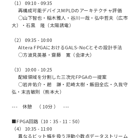
（1） 09:10 - 09:35
再構成可能デバイスMPLDのアーキテクチャ評価
○山下智也・稲木雅人・谷川一哉・弘中哲夫（広市
大）・石黒 隆（太陽誘電）
（2） 09:35 - 10:00
Altera FPGAにおけるGALS-NoCとその設計手法
○方波見英基・齋藤 寛（会津大）
（3） 10:00 - 10:25
配線領域を分割した三次元FPGAの一提案
○岩井佑介・趙 謙・尼崎太樹・飯田全広・久我守
弘・末吉敏則（熊本大）
--- 休憩 （ 10分 ） ---
■FPGA回路（10：35 - 11：50）
（4） 10:35 - 11:00
異なるビット幅を扱う浮動小数点データストリーム