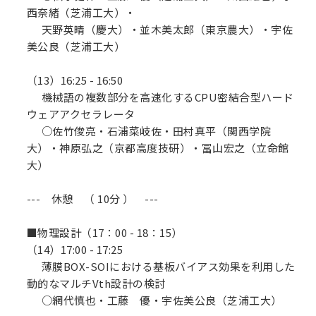
西奈緒（芝浦工大）・
天野英晴（慶大）・並木美太郎（東京農大）・宇佐
美公良（芝浦工大）
（13）16:25 - 16:50
機械語の複数部分を高速化するCPU密結合型ハード
ウェアアクセラレータ
○佐竹俊亮・石浦菜岐佐・田村真平（関西学院
大）・神原弘之（京都高度技研）・冨山宏之（立命館
大）
--- 休憩 （ 10分 ） ---
■物理設計（17：00 - 18：15）
（14）17:00 - 17:25
薄膜BOX-SOIにおける基板バイアス効果を利用した
動的なマルチVth設計の検討
○網代慎也・工藤 優・宇佐美公良（芝浦工大）