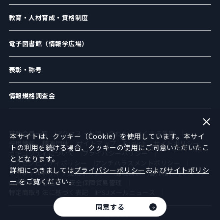
教育・人材育成・資格制度
電子図書館（情報学広場）
表彰・称号
情報規格調査会
賛助会員一覧
アクセス・お問い合わせ
よくある質問
本サイトは、クッキー（Cookie）を使用しています。本サイ
採用情報
関連団体
サイトマップ
English
サイトポリシー
トの利用を続ける場合、クッキーの使用にご同意いただいたこ
セキュリティについて
プライバシーポリシー
ととなります。
アクセシビリティポリシー
アンチハラスメントポリシー
詳細につきましては
プライバシーポリシー
および
サイトポリシ
ソーシャルメディア運用ポリシー
倫理綱領
著作権について
ー
をご覧ください。
広告のお申し込み
安全保障貿易管理
特定商取引法に基づく表記
IPSJメールニュース
同意する
©︎2021 情報処理学会