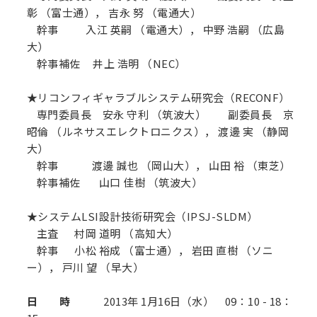
彰 （富士通）， 吉永 努 （電通大）
幹事 入江 英嗣 （電通大）， 中野 浩嗣 （広島
大）
幹事補佐 井上 浩明 （NEC）
★リコンフィギャラブルシステム研究会（RECONF）
専門委員長 安永 守利 （筑波大） 副委員長 京
昭倫 （ルネサスエレクトロニクス）， 渡邊 実 （静岡
大）
幹事 渡邊 誠也 （岡山大）， 山田 裕 （東芝）
幹事補佐 山口 佳樹 （筑波大）
★システムLSI設計技術研究会（IPSJ-SLDM）
主査 村岡 道明 （高知大）
幹事 小松 裕成 （富士通）， 岩田 直樹 （ソニ
ー）， 戸川 望 （早大）
日 時
2013年 1月16日（水） 09：10 - 18：