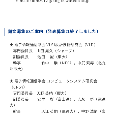
E-mail: sldm2012 @ tog.cs.waseda.ac.jp
論文募集のご案内（発表募集は終了しました）
★ 電子情報通信学会 VLSI設計技術研究会（VLD）
専門委員長 山田 晃久（シャープ）
副委員長 池田 誠（東大）
幹事 竹中 崇（NEC），中武 繁寿（北九
州市大）
★ 電子情報通信学会 コンピュータシステム研究会
（CPSY）
専門委員長 天野 英晴（慶大）
副委員長 安里 彰（富士通），吉永 努（電通
大）
幹事 入江 英嗣（電通大），中野 浩嗣（広