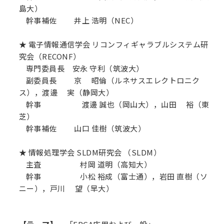
島大）
幹事補佐 井上 浩明（NEC）
★ 電子情報通信学会 リコンフィギャラブルシステム研
究会（RECONF）
専門委員長 安永 守利（筑波大）
副委員長 京 昭倫（ルネサスエレクトロニク
ス），渡邊 実（静岡大）
幹事 渡邊 誠也（岡山大），山田 裕（東
芝）
幹事補佐 山口 佳樹（筑波大）
★ 情報処理学会 SLDM研究会 （SLDM）
主査 村岡 道明（高知大）
幹事 小松 裕成（富士通），岩田 直樹（ソ
ニー），戸川 望（早大）