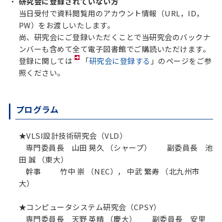
研究会に登録されていない方
当日受付で資料閲覧用のアカウント情報（URL，ID，
PW）をお渡しいたします。
尚、研究会にご登録いただくことで当研究会のバックナ
ンバーも含めて全て電子図書館でご購読いただけます。
登録に関しては
「
研究会に登録する
」のページをご参
照ください。
プログラム
★VLSI設計技術研究会（VLD）
専門委員長 山田 晃久 （シャープ） 副委員長 池
田 誠 （東大）
幹事 竹中 崇 （NEC）， 中武 繁寿 （北九州市
大）
★コンピュータシステム研究会（CPSY）
専門委員長 天野 英晴 （慶大） 副委員長 安里