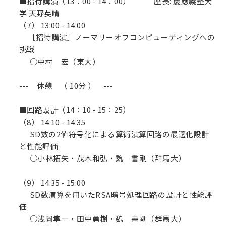
■招待講演（13：00 - 14：00） 座長: 慶應義塾大
学 天野英晴
（7） 13:00 - 14:00
［招待講演］ノーマリーオフコンピューティングへの
挑戦
○中村 宏（東大）
--- 休憩 （ 10分 ） ---
■回路設計（14：10 - 15：25）
（8） 14:10 - 14:35
SD数の2値符号化による算術演算回路の最適化設計
と性能評価
○小林拓矢・茂木和弘・魏 書剛（群馬大）
（9） 14:35 - 15:00
SD数演算を用いたRSA暗号処理回路の設計と性能評
価
○浅岡隼一・田中勇樹・魏 書剛（群馬大）