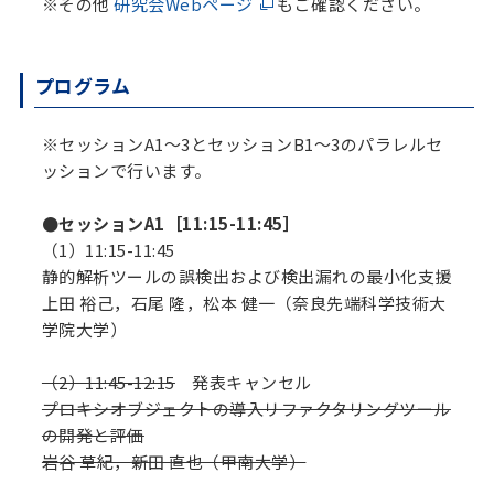
※その他
研究会Webページ
もご確認ください。
プログラム
※セッションA1～3とセッションB1～3のパラレルセ
ッションで行います。
●セッションA1［11:15-11:45］
（1）11:15-11:45
静的解析ツールの誤検出および検出漏れの最小化支援
上田 裕己，石尾 隆，松本 健一（奈良先端科学技術大
学院大学）
（2）11:45-12:15
発表キャンセル
プロキシオブジェクトの導入リファクタリングツール
の開発と評価
岩谷 草紀，新田 直也（甲南大学）