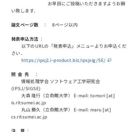
お早目にご投稿いただきますようお願
い致します．
論文ページ数
： 8ページ以内
発表申込方法
：
以下のURLの「発表申込」メニューよりお申込くだ
さい．
https://ipsj1.i-product.biz/ipsjsig/SE/
照 会 先
：
情報処理学会 ソフトウェア工学研究会
(IPSJ/SIGSE)
大森 隆行（立命館大学） E-mail: tomori [at]
is.ritsumei.ac.jp
丸山 勝久（立命館大学） E-mail: maru [at]
cs.ritsumei.ac.jp
注 意
：