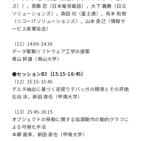
ズ）），斎藤 忍（日本電信電話），大下 義勝（日立
ソリューションズ），森田 功（富士通），有本 和樹
（リコーITソリューションズ），山本 英己（情報サ
ービス産業協会）
（11）14:00-14:30
データ駆動ソフトウェア工学の提案
青山 幹雄（南山大学）
●セッションB3［15:15-16:45］
（12）15:15-15:45
デルタ抽出に基づく逆戻りデバッガの開発とその評価
石谷 涼，新田 直也（甲南大学）
（13）15:45-16:15
オブジェクトの移動に関する協調動作の動的グラフに
よる可視化手法
本郷 亜季，新田 直也（甲南大学）