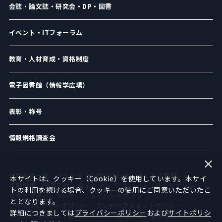
会誌・論文誌・研究会・DP・図書
イベント・ITフォーラム
教育・人材育成・資格制度
電子図書館（情報学広場）
表彰・称号
情報規格調査会
賛助会員一覧
アクセス・お問い合わせ
よくある質問
本サイトは、クッキー（Cookie）を使用しています。本サイ
採用情報
関連団体
サイトマップ
English
サイトポリシー
トの利用を続ける場合、クッキーの使用にご同意いただいたこ
セキュリティについて
プライバシーポリシー
ととなります。
アクセシビリティポリシー
アンチハラスメントポリシー
詳細につきましては
プライバシーポリシー
および
サイトポリシ
ソーシャルメディア運用ポリシー
倫理綱領
著作権について