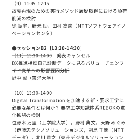
（9）11:45-12:15
故障再現のための実行メソッド履歴取得における負荷
削減の検討
徐 振宇，野元 励，田村 高廣（NTTソフトウェアイノ
ベーションセンタ）
●セッションB2［13:30-14:30］
（11）13:30-14:00
発表キャンセル
DX推進指標自己診断データに見るバリューチェンワ
イド変革への影響要因分析
野中 誠（東洋大学）
（10）13:30-14:00
Digital Transformation を加速する新・要求工学に
必要な条件とは何か？ 要求工学知識体系REBOKの進
化拡張の検討
位野木 万里（工学院大学），野村 典文，天野 めぐみ
（伊藤忠テクノソリューションズ，副島 千鶴（NTT
データ），北川 貴之（東芝デジタルソリューション