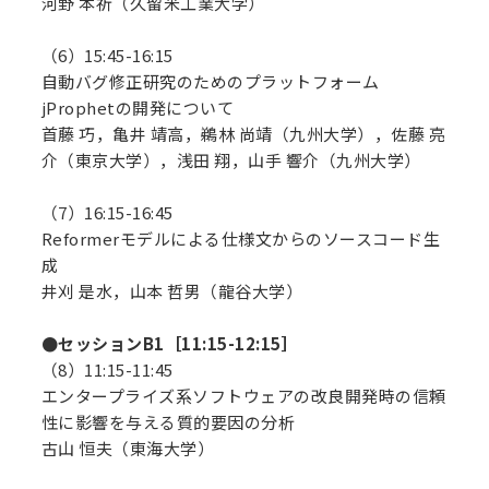
河野 本祈（久留米工業大学）
（6）15:45-16:15
自動バグ修正研究のためのプラットフォーム
jProphetの開発について
首藤 巧，亀井 靖高，鵜林 尚靖（九州大学），佐藤 亮
介（東京大学），浅田 翔，山手 響介（九州大学）
（7）16:15-16:45
Reformerモデルによる仕様文からのソースコード生
成
井刈 是水，山本 哲男（龍谷大学）
●セッションB1［11:15-12:15］
（8）11:15-11:45
エンタープライズ系ソフトウェアの改良開発時の信頼
性に影響を与える質的要因の分析
古山 恒夫（東海大学）