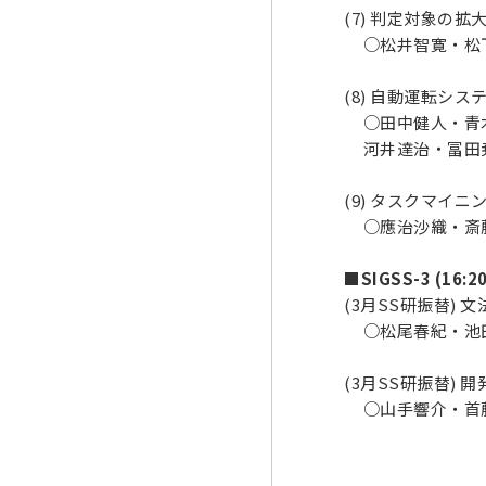
(7) 判定対象の
○松井智寛・松下
(8) 自動運転シ
○田中健人・青木
河井達治・冨田尭
(9) タスクマイ
○應治沙織・斎藤
■SIGSS-3 (16:20
(3月SS研振替)
○松尾春紀・池田
(3月SS研振替)
○山手響介・首藤