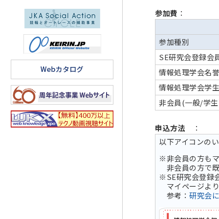
参加費
：
参加種別
SE研究会登録会
情報処理学会名
情報処理学会学
非会員(一般/学生
申込方法
：
以下アイコンの
※非会員の方も
非会員の方で既
※SE研究会登録
マイページより
参考：
研究会