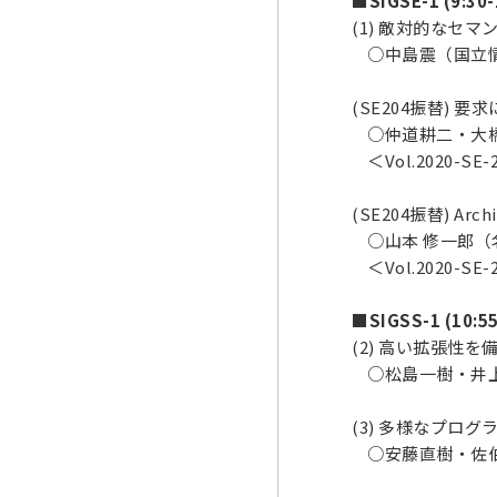
■SIGSE-1 (9:30-
(1) 敵対的なセ
○中島震（国立
(SE204振替)
○仲道耕二・大橋
＜Vol.2020-SE-2
(SE204振替) A
○山本 修一郎（
＜Vol.2020-SE-2
■SIGSS-1 (10:55
(2) 高い拡張性
○松島一樹・井
(3) 多様なプロ
○安藤直樹・佐伯