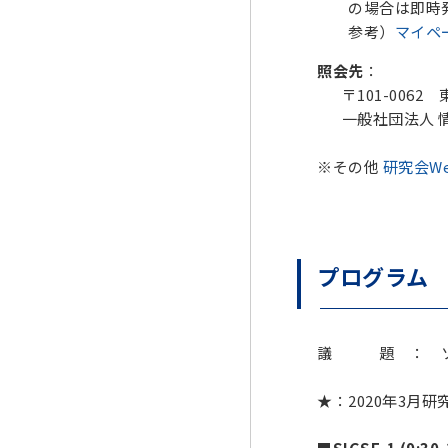
の場合は即時発行
参考）
マイペ
照会先
：
〒101-0062
一般社団法人 情報処理
※その他
研究会W
プログラム
議 題 ： ソ
★：2020年3月