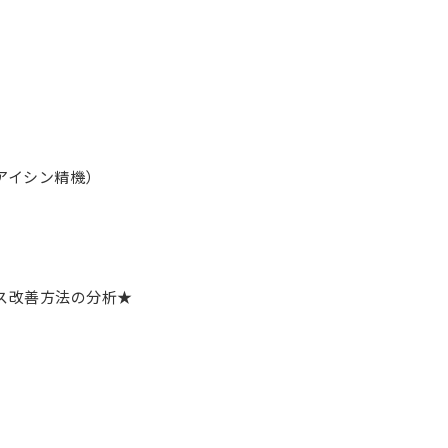
アイシン精機）
ンス改善方法の分析★