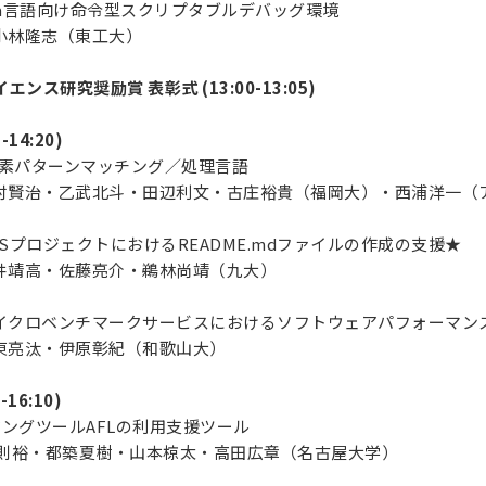
D: Java言語向け命令型スクリプタブルデバッグ環境
林隆志（東工大）
ンス研究奨励賞 表彰式 (13:00-13:05)
-14:20)
k: 形態素パターンマッチング／処理言語
賢治・乙武北斗・田辺利文・古庄裕貴（福岡大）・西浦洋一（
OSSプロジェクトにおけるREADME.mdファイルの作成の支援★
靖高・佐藤亮介・鵜林尚靖（九大）
 マイクロベンチマークサービスにおけるソフトウェアパフォーマ
亮汰・伊原彰紀（和歌山大）
-16:10)
 ファジングツールAFLの利用支援ツール
裕・都築夏樹・山本椋太・高田広章（名古屋大学）