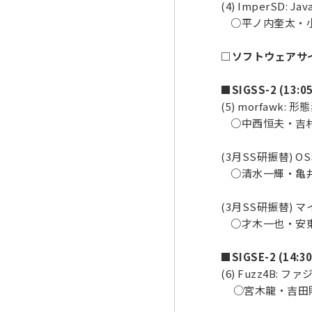
(4) ImperS
○平ノ内奎太・小
□ソフトウェアサイエ
■SIGSS-2 (13:05
(5) morfaw
○中西恒夫・吉村
(3月SS研振替) 
○清水一輝・亀井
(3月SS研振替)
○才木一也・安東
■SIGSE-2 (14:30
(6) Fuzz4B:
○宮木龍・吉田則