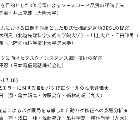
拡大を目的とした3値分類によるソースコード品質の評価手法
誠・井上克郎（大阪大学）
ステムにおける画像を対象とした形式仕様記述言語BBSLの提案
利晃（北陸先端科学技術大学院大学）・川上大介・千田伸男（
（北陸先端科学技術大学院大学）
ニングに向けたタスクインスタンス識別技術の提案
忍（日本電信電話株式会社）
-17:10)
 文法エラーに対する自動バグ修正ツールの性能評価★
 翔・亀井靖高・佐藤亮介・鵜林尚靖（九大）
 開発者によるバグ限局を考慮した自動バグ修正への影響分析★
 巧・浅田 翔・佐藤亮介・亀井靖高・鵜林尚靖（九大）