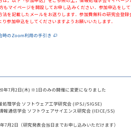
方は，以下「参加申込」をご参照の上，情報処理学会マイページ
の方もマイページを開設してお申し込みください．参加申込をしてい
方法を記載したメールをお送りします．参加費無料の研究会登録会
より参加申込をしてくださいますようお願いいたします．
会時のZoom利用の手引き
0年7月2日(木) ※1日のみの開催に変更になりました
理学会 ソフトウェア工学研究会 (IPSJ/SIGSE)
 ソフトウェアサイエンス研究会 (IEICE/SS)
20年7月2日（研究発表会当日までお申し込みいただけます）