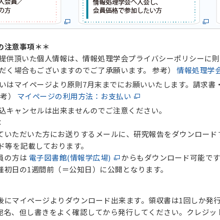
の注意事項＊＊
提供頂いた個人情報は、情報処理学会プライバシーポリシーに則
だく場合もございますのでご了承願います。 参考）
情報処理学
いはマイページより原則7月末までにお願いいたします。請求書
参考）
マイページの利用方法：お支払い
込キャンセルは出来ませんのでご注意ください。
：
ただいた方にお送りするメールに、研究報告をダウンロード
等を記載しております。
員の方は
電子図書館(情報学広場)
からもダウンロード可能です
日の1週間前（＝公知日）に公開となります。
マイページよりダウンロード出来ます。領収書は1回しか発行
、但し書きをよく確認してから発行してください。クレジッ