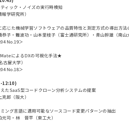
10:45)
マンティック・ノイズの実行時検知
情報学研究所）
 要求に応じた機械学習ソフトウェアの品質特性と測定方式の導出方
恭子・難波功・山本里枝子（富士通研究所）・青山幹雄（南山大
04 No.19＞
rchiMateによるDXの可視化手法★
名古屋大学）
04 No.18＞
-12:10)
を備えたSaaS型コードクローン分析システムの提案
上克郎（阪大）
グラミング言語に適用可能なソースコード変更パターンの抽出
元司・林 晋平（東工大）