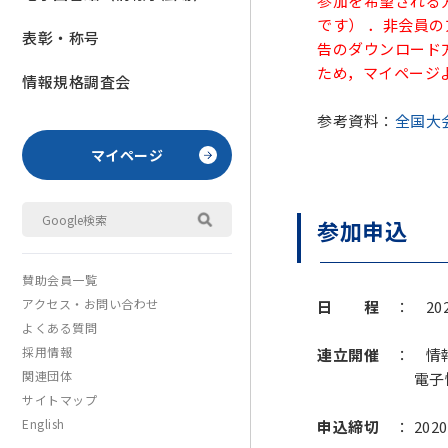
参加を希望される
です） ．非会員
表彰・称号
告のダウンロード
ため，マイページ
情報規格調査会
参考資料：
全国大
マイページ
参加申込
賛助会員一覧
アクセス・お問い合わせ
日 程
： 202
よくある質問
採用情報
連立開催
： 情報処
関連団体
電子情報通信学会
サイトマップ
English
申込締切
： 20