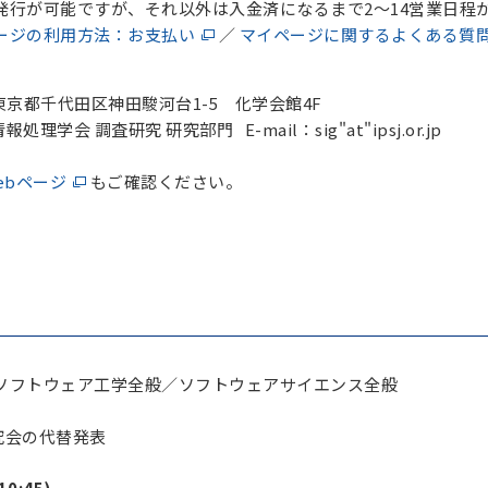
が可能ですが、それ以外は入金済になるまで2～14営業日程
ージの利用方法：お支払い
／
マイページに関するよくある質
 東京都千代田区神田駿河台1-5 化学会館4F
学会 調査研究 研究部門 E-mail：sig"at"ipsj.or.jp
ebページ
もご確認ください。
フトウェア工学全般／ソフトウェアサイエンス全般
研究会の代替発表