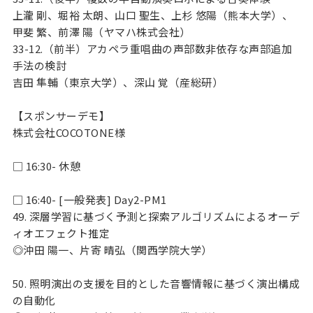
上瀧 剛、堀裕 太朗、山口 聖生、上杉 悠陽（熊本大学）、
甲斐 繁、前澤 陽（ヤマハ株式会社）
33-12.（前半）アカペラ重唱曲の声部数非依存な声部追加
手法の検討
吉田 隼輔（東京大学）、深山 覚（産総研）
【スポンサーデモ】
株式会社COCOTONE様
□ 16:30- 休憩
□ 16:40- [一般発表] Day2-PM1
49. 深層学習に基づく予測と探索アルゴリズムによるオーデ
ィオエフェクト推定
◎沖田 陽一、片寄 晴弘（関西学院大学）
50. 照明演出の支援を目的とした音響情報に基づく演出構成
の自動化