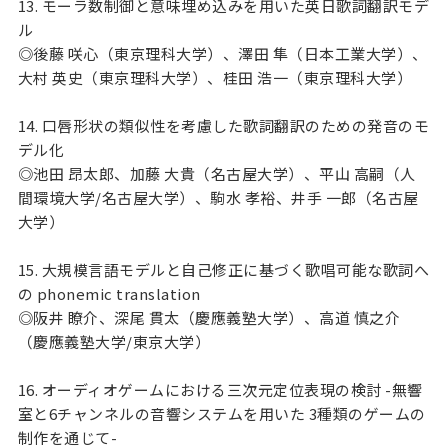
13. モーラ数制御と意味埋め込みを用いた英日歌詞翻訳モデ
ル
◎後藤 咲心（東京理科大学）、澤田 隼（日本工業大学）、
大村 英史（東京理科大学）、桂田 浩一（東京理科大学）
14. 口唇形状の類似性を考慮した歌詞翻訳のための発音のモ
デル化
◎池田 昂太郎、加藤 大貴（名古屋大学）、平山 高嗣（人
間環境大学/名古屋大学）、駒水 孝裕、井手 一郎（名古屋
大学）
15. 大規模言語モデルと自己修正に基づく歌唱可能な歌詞へ
の phonemic translation
◎阪井 瞭介、深尾 貫太（慶應義塾大学）、高道 慎之介
（慶應義塾大学/東京大学）
16. オーディオゲームにおける三次元定位表現の検討 -無響
室と6チャンネルの音響システムを用いた 3種類のゲームの
制作を通じて-