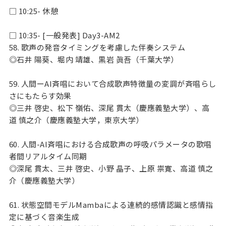
□ 10:25- 休憩
□ 10:35- [一般発表] Day3-AM2
58. 歌声の発音タイミングを考慮した伴奏システム
◎石井 陽葵、堀内 靖雄、黒岩 眞吾（千葉大学）
59. 人間ーAI斉唱において合成歌声特徴量の変調が斉唱らし
さにもたらす効果
◎三井 啓史、松下 嶺佑、深尾 貫太（慶應義塾大学）、高
道 慎之介（慶應義塾大学，東京大学）
60. 人間-AI斉唱における合成歌声の呼吸パラメータの歌唱
者間リアルタイム同期
◎深尾 貫太、三井 啓史、小野 晶子、上原 祟寛、高道 慎之
介（慶應義塾大学）
61. 状態空間モデルMambaによる連続的感情認識と感情指
定に基づく音楽生成