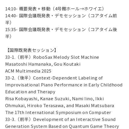
14:10-
概要発表 + 移動（4号館ホール→ホワイエ）
14:40-
国際会議既発表・デモセッション（コアタイム前
半）
15:35-
国際会議既発表・デモセッション（コアタイム後
半）
【国際既発表セッション】
33-1.（前半）RoboSax Melody Slot Machine
Masatoshi Hamanaka, Gou Koutaki
ACM Multimedia 2025
33-2.（後半）Context-Dependent Labeling of
Improvisational Piano Performance in Early Childhood
Education and Therapy
Risa Kobayashi, Kanae Suzuki, Nami Iino, Ikki
Ohmukai, Hiroko Terasawa, and Masaki Matsubara
The 17th International Symposium on Computer
33-3.（前半）Development of an Interactive Sound
Generation System Based on Quantum Game Theory