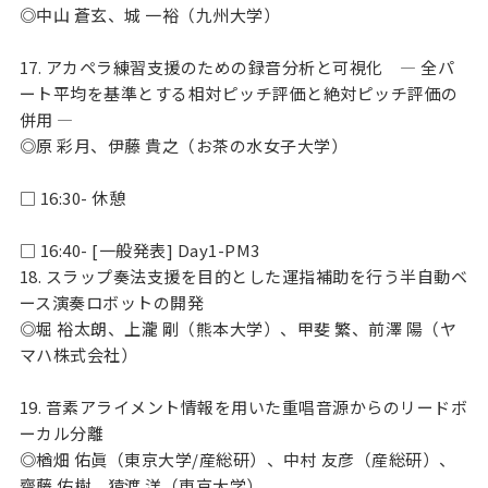
◎中山 蒼玄、城 一裕（九州大学）
17. アカペラ練習支援のための録音分析と可視化 — 全パ
ート平均を基準とする相対ピッチ評価と絶対ピッチ評価の
併用 —
◎原 彩月、伊藤 貴之（お茶の水女子大学）
□ 16:30- 休憩
□ 16:40- [一般発表] Day1-PM3
18. スラップ奏法支援を目的とした運指補助を行う半自動ベ
ース演奏ロボットの開発
◎堀 裕太朗、上瀧 剛（熊本大学）、甲斐 繁、前澤 陽（ヤ
マハ株式会社）
19. 音素アライメント情報を用いた重唱音源からのリードボ
ーカル分離
◎楢畑 佑眞（東京大学/産総研）、中村 友彦（産総研）、
齋藤 佑樹、猿渡 洋（東京大学）