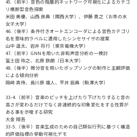
45.（前半）音色の階層的ネットワーク可視化によるカテゴ
リ横断型音色探索
米田 美優、山西 良典（関西大学）、伊藤 貴之（お茶の水
女子大学）
46.（後半）条件付きオートエンコーダによる音色カテゴリ
名を意味的ラベルに適用したシンセサイザの提案
山中 遥太、岩井 将行（東京電機大学）
47.（前半）GNNを用いた非和声音分析の一検討
冨士田 玲之、北原 鉄朗（日本大学）
48.（後半）微分音を用いたポップソングの制作と主観評価
による傾向分析
岡﨑 真侍、長川原 颯人、平井 辰典（駒澤大学）
33-4.（前半）音楽のピッチを上げたり下げたりすると音の
高さが変わるだけでなく非連続的な印象変化をする性質が
ある事を示唆する研究
大金 翔吾
33-5.（後半）音楽生成のための自己類似行列に基づく構造
的評価指標の挙動可視化デモ