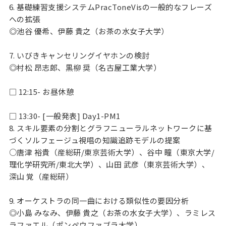
6. 基礎練習支援システムPracToneVisの一般的なフレーズ
への拡張
◎池谷 優希、伊藤 貴之（お茶の水女子大学）
7. いびきキャンセリングイヤホンの検討
◎村松 昂志郎、黒柳 奨（名古屋工業大学）
□ 12:15- お昼休憩
□ 13:30- [一般発表] Day1-PM1
8. スキル要素の分割とグラフニューラルネットワークに基
づくソルフェージュ視唱の知識追跡モデルの提案
○唐津 裕貴（産総研/東京芸術大学）、谷中 瞳（東京大学/
理化学研究所/東北大学）、山田 武彦（東京芸術大学）、
深山 覚（産総研）
9. オーケストラの同一曲における類似性の要因分析
◎小島 みなみ、伊藤 貴之（お茶の水女子大学）、ラミレス
ラファエル（ポンペウファブラ大学）