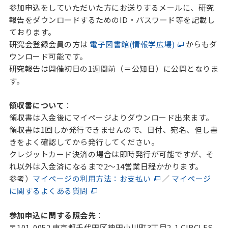
参加申込をしていただいた方にお送りするメールに、研究
報告をダウンロードするためのID・パスワード等を記載し
ております。
研究会登録会員の方は
電子図書館(情報学広場)
からもダ
ウンロード可能です。
研究報告は開催初日の1週間前（＝公知日）に公開となりま
す。
領収書について
：
領収書は入金後にマイページよりダウンロード出来ます。
領収書は1回しか発行できませんので、日付、宛名、但し書
きをよく確認してから発行してください。
クレジットカード決済の場合は即時発行が可能ですが、そ
れ以外は入金済になるまで2～14営業日程かかります。
参考）
マイページの利用方法：お支払い
／
マイページ
に関するよくある質問
参加申込に関する照会先
：
〒101-0052 東京都千代田区神田小川町3丁目2-1 CIRCLES