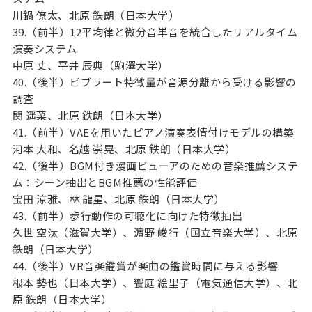
川鍋 僚太、北原 鉄朗（日本大学）
39.（前半）12平均律と微分音単音を統合したリアルタイム
演奏システム
中原 丈、平井 辰典（駒澤大学）
40.（後半）ビブラート特徴量が音源分離から受ける影響の
調査
関 遥菜、北原 鉄朗（日本大学）
41.（前半）VAEを用いたピアノ演奏表情付けモデルの構築
河本 大和、名越 崇晃、北原 鉄朗（日本大学）
42.（後半）BGM付き漫画ビューアのための音楽推薦システ
ム：シーン抽出とBGM推薦の性能評価
宝田 涼雅、林 龍星、北原 鉄朗（日本大学）
43.（前半）歩行動作の可聴化に向けた特徴抽出
久世 空汰（滋賀大学）、濵野 峻行（国立音楽大学）、北原
鉄朗（日本大学）
44.（後半）VR音楽鑑賞が楽曲の鑑賞時間に与える影響
根本 勢也（日本大学）、饗庭 絵里子（電気通信大学）、北
原 鉄朗（日本大学）