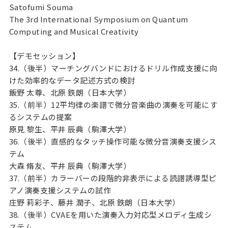
Satofumi Souma
The 3rd International Symposium on Quantum
Computing and Musical Creativity
【デモセッション】
34.（後半）マーチングバンドにおけるドリル作成支援に向
けた効率的なデータ記述方式の検討
飯野 太尊、北原 鉄朗（日本大学）
35.（前半）12平均律の楽譜で微分音楽曲の演奏を可能にす
るシステムの提案
原見 黎生、平井 辰典（駒澤大学）
36.（後半）直感的なタッチ操作可能な微分音演奏支援シス
テム
大森 脩友、平井 辰典（駒澤大学）
37.（前半）カラーバーの段階的非表示による読譜誘導型ピ
アノ演奏支援システムの試作
庄野 莉彩子、藤井 潤子、北原 鉄朗（日本大学）
38.（後半）CVAEを用いた演奏入力対応型メロディ生成シ
ステム