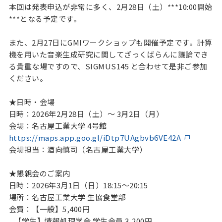
本回は発表申込が非常に多く、2月28日（土）***10:00開始
***となる予定です。
また、2月27日にGMIワークショップも開催予定です。計算
機を用いた音楽生成研究に関してざっくばらんに議論でき
る貴重な場ですので、SIGMUS145 と合わせて是非ご参加
ください。
★日時・会場
日時：2026年2月28日（土）〜 3月2日（月）
会場：名古屋工業大学 4号館
https://maps.app.goo.gl/iDtp7UAgbvb6VE42A
会場担当：酒向慎司（名古屋工業大学）
★懇親会のご案内
日時：2026年3月1日（日）18:15〜20:15
場所：名古屋工業大学 生協食堂部
会費：【一般】5,400円
【学生】情報処理学会 学生会員 3,200円