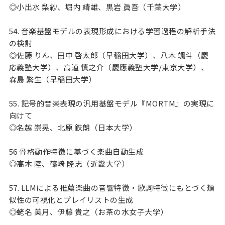
◎小出水 梨紗、堀内 靖雄、黒岩 眞吾（千葉大学）
54. 音楽基盤モデルの表現形成における学習過程の解析手法
の検討
◎佐藤 りん、田中 啓太郎（早稲田大学）、八木 颯斗（慶
応義塾大学）、高道 慎之介（慶應義塾大学/東京大学）、
森島 繁生（早稲田大学）
55. 記号的音楽表現の汎用基盤モデル『MORTM』の実現に
向けて
◎名越 崇晃、北原 鉄朗（日本大学）
56 骨格動作特徴に基づく楽曲自動生成
◎高木 陸、篠崎 隆志（近畿大学）
57. LLMによる推薦楽曲の音響特徴・歌詞特徴にもとづく類
似性の可視化とプレイリストの生成
◎蛯名 美月、伊藤 貴之（お茶の水女子大学）