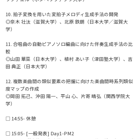
10. 拍子変換を用いた変拍子メロディ生成手法の開発
◎奈木 壮汰（滋賀大学）、北原 鉄朗（日本大学／滋賀大
学）
11. 合唱曲の自動ピアノソロ編曲に向けた伴奏生成手法の比
較
◎山田 華菜（日本大学）、植村 あい子（津田塾大学）、吉
田 典正（日本大学）
12. 複数楽曲間の類似要素の把握に向けた楽曲間時系列類似
度マップの作成
◎岡田 拓己、沖田 陽一、平山 心、片寄 晴弘（関西学院大
学）
□ 14:55- 休憩
□ 15:05- [一般発表] Day1-PM2