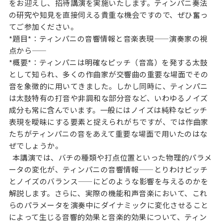
をお迎えし、招待講演を実施いたします。ティンパニ奏法
の研究や知見を直接伺える貴重な機会ですので、ぜひ奮っ
てご参加ください。
*題目*：ティンパニの音響情報と音楽表現——演奏家の視
点から——
*概要*：ティンパニは明確なピッチ（音高）を発する太鼓
として知られ、多くの作曲家が交響曲の重要な場面でその
音を象徴的に用いてきました。しかし同時に、ティンパニ
は太鼓特有の打音や非調和な部分音など、いわゆるノイズ
成分も常に含んでいます。一般にはノイズは純粋なピッチ
表現を曖昧にする要素と捉えられがちですが、では作曲家
たちがティンパニの音をあえて重要な場面で用いたのはな
ぜでしょうか。
本講演では、バチの種類や打点位置といった物理的パラメ
ータの変化が、ティンパニの音響情報——とりわけピッチ
とノイズのバランス——にどのような影響を与えるのかを
解説します。さらに、実際の機能和声音楽において、これ
らのパラメータを演奏中にダイナミックに変化させること
によって生じる音響的効果と音楽的効果について、ティン