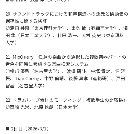
20. サウンドトラックにおける和声構造への還元と情動価の
保存性に関する検証
◎滝田 芽惠（東京理科大学）、東条 敏（亜細亜大学）、澤
田 隼（日本工業大学）、桂田 浩一、大村 英史（東京理科
大学）
21. MixQuery：任意の楽曲から選択した複数楽器パートの
音色を同時に考慮する楽曲検索システム
○橋爪 優果（名古屋大学）、渡邉 研斗、中塚 貴之、佃 洸
摂、Tian Cheng、中野 倫靖、後藤 真孝（産総研）、戸田
智基（名古屋大学）
22. ドラムループ素材のモーフィング：複数手法の比較検討
◎岡崎 光栄、北原 鉄朗（日本大学）
■ 2日目（2026/3/1）