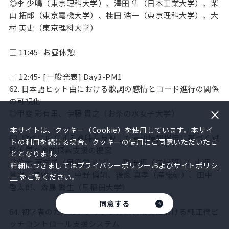
◎李 少鳴（東京理科大学）、澤田 隼（日本工業大学）、柴
山 拓郎（東京電機大学）、桂田 浩一（東京理科大学）、大
村 英史（東京理科大学）
□ 11:45- お昼休憩
□ 12:45- [一般発表] Day3-PM1
62. 日本語ヒット曲における歌詞の感情とコード進行の関係
の可視化
◎甲斐 彩有里、伊藤 貴之（お茶の水女子大学）
本サイトは、クッキー（Cookie）を使用しています。本サイ
63. 歌詞に内在する意味を反映した言語情報提示に基づく試
トの利用を続ける場合、クッキーの使用にご同意いただいたこ
聴不要な楽曲探索支援の提案
ととなります。
◎鈴木 華奈子（早稲田大学）、佃 洸摂（産総研）、中塚
詳細につきましては
プライバシーポリシー
および
サイトポリシ
貴之、渡邉 研斗、中野 倫靖、後藤 真孝（産総研）、田中
ー
をご覧ください。
啓太郎、森島 繁生（早稲田大学）
同意する
64. 初学者のためのアンサンブル和音演奏における純正律ピ
ッチコントロール支援システム