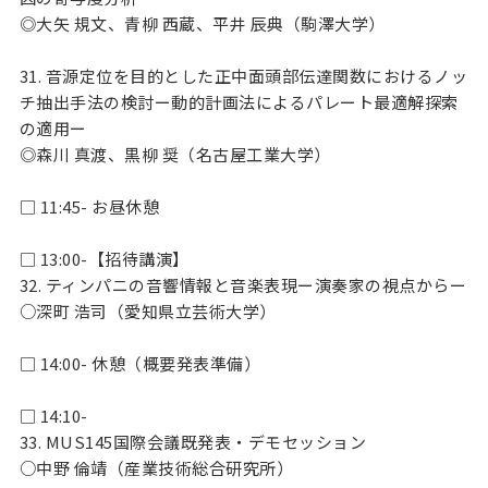
◎大矢 規文、青柳 西蔵、平井 辰典（駒澤大学）
31. 音源定位を目的とした正中面頭部伝達関数におけるノッ
チ抽出手法の検討ー動的計画法によるパレート最適解探索
の適用ー
◎森川 真渡、黒柳 奨（名古屋工業大学）
□ 11:45- お昼休憩
□ 13:00-【招待講演】
32. ティンパニの音響情報と音楽表現ー演奏家の視点からー
○深町 浩司（愛知県立芸術大学）
□ 14:00- 休憩（概要発表準備）
□ 14:10-
33. MUS145国際会議既発表・デモセッション
○中野 倫靖（産業技術総合研究所）