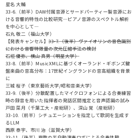
星名 大輔
33-6.（前半）DAW付属音源とサードパーティー製音源にお
ける音響的特性の比較研究—ピアノ音源のスペクトル解析
を中心として—
石丸 敬二（福山大学）
【発表キャンセル】
33-7.（後半）ヴァイオリンの音色識別
における音響特徴量の次元圧縮手法の検討
石垣 優弥、横山 真男（明星大学）
33-8.（前半）MusicXMLに基づくオーランド・ギボンズ鍵
盤楽曲の音高分布：17世紀イングランドの音高組織を背景
に
三城 桜子（東京藝術大学/昭和音楽大学）
33-9.（後半）分散配置したマイクロフォンによる合奏練習
時の録音を用いた指揮者の発話区間推定と音声認識の試み
戸田 菜月（千葉工大・産総研）、深山 覚（産総研）
33-10.（前半）シチュエーションを指定して歌詞を生成す
るLLM
西原 泰宇、市川 治（滋賀大学）
33-11.（後半）複数の半自動演奏ロボによる合奏体験