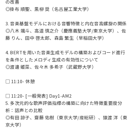
の改善
◎掛布 順聖、黒柳 奨（名古屋工業大学）
3. 音楽基盤モデルにおける音響特徴と内在音高螺旋の関係
◎八木 颯斗、高道 慎之介（慶應義塾大学/東京大学）、佐
藤 りん、田中 啓太郎、森島 繁生（早稲田大学）
4. BERTを用いた音楽生成モデルの構築およびコード進行
を条件としたメロディ生成の有効性について
◎渡邊 姫菜、佐々木 多希子（武蔵野大学）
□ 11:10- 休憩
□ 11:20- [一般発表] Day1-AM2
5. 多次元的な歌声評価指標の構築に向けた特徴重要度分
析：話声との比較
◎有田 諒子、齋藤 佑樹（東京大学/産総研）、猿渡 洋（東
京大学）