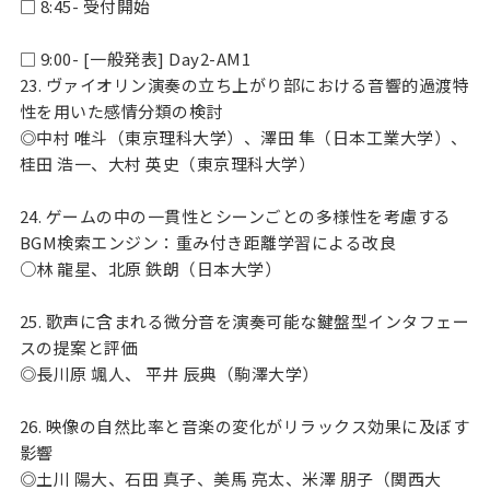
□ 8:45- 受付開始
□ 9:00- [一般発表] Day2-AM1
23. ヴァイオリン演奏の立ち上がり部における音響的過渡特
性を用いた感情分類の検討
◎中村 唯斗（東京理科大学）、澤田 隼（日本工業大学）、
桂田 浩一、大村 英史（東京理科大学）
24. ゲームの中の一貫性とシーンごとの多様性を考慮する
BGM検索エンジン：重み付き距離学習による改良
○林 龍星、北原 鉄朗（日本大学）
25. 歌声に含まれる微分音を演奏可能な鍵盤型インタフェー
スの提案と評価
◎長川原 颯人、 平井 辰典（駒澤大学）
26. 映像の自然比率と音楽の変化がリラックス効果に及ぼす
影響
◎土川 陽大、石田 真子、美馬 亮太、米澤 朋子（関西大