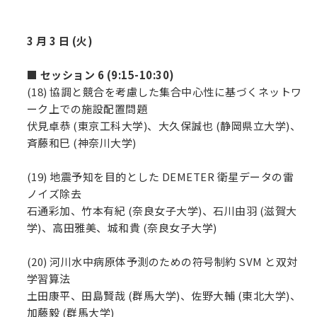
3 月 3 日 (火)
■ セッション 6 (9:15-10:30)
(18) 協調と競合を考慮した集合中心性に基づくネットワ
ーク上での施設配置問題
伏見卓恭 (東京工科大学)、大久保誠也 (静岡県立大学)、
斉藤和巳 (神奈川大学)
(19) 地震予知を目的とした DEMETER 衛星データの雷
ノイズ除去
石通彩加、竹本有紀 (奈良女子大学)、石川由羽 (滋賀大
学)、高田雅美、城和貴 (奈良女子大学)
(20) 河川水中病原体予測のための符号制約 SVM と双対
学習算法
土田康平、田島賢哉 (群馬大学)、佐野大輔 (東北大学)、
加藤毅 (群馬大学)