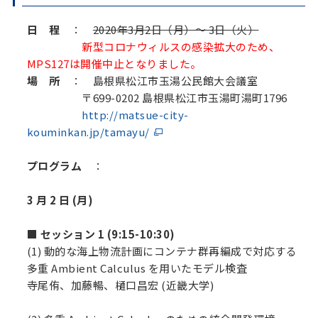
日 程
：
2020年3月2日（月）～ 3日（火）
新型コロナウィルスの感染拡大のため、
MPS127は開催中止となりました。
場 所
： 島根県松江市玉湯公民館大会議室
〒699-0202 島根県松江市玉湯町湯町1796
http://matsue-city-
kouminkan.jp/tamayu/
プログラム
：
3 月 2 日 (月)
■ セッション 1 (9:15-10:30)
(1) 動的な海上物流計画にコンテナ群再編成で対応する
多重 Ambient Calculus を用いたモデル検査
寺尾侑、加藤暢、樋口昌宏 (近畿大学)