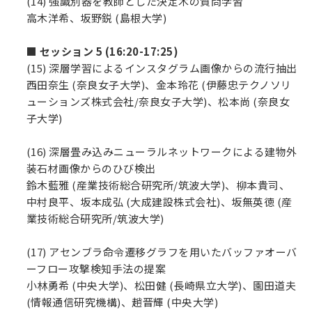
(14) 強識別器を教師とした決定木の質問学習
高木洋希、坂野鋭 (島根大学)
■ セッション 5 (16:20-17:25)
(15) 深層学習によるインスタグラム画像からの流行抽出
西田奈生 (奈良女子大学)、金本玲花 (伊藤忠テクノソリ
ューションズ株式会社/奈良女子大学)、松本尚 (奈良女
子大学)
(16) 深層畳み込みニューラルネットワークによる建物外
装石材画像からのひび検出
鈴木藍雅 (産業技術総合研究所/筑波大学)、柳本貴司、
中村良平、坂本成弘 (大成建設株式会社)、坂無英徳 (産
業技術総合研究所/筑波大学)
(17) アセンブラ命令遷移グラフを用いたバッファオーバ
ーフロー攻撃検知手法の提案
小林勇希 (中央大学)、松田健 (長崎県立大学)、園田道夫
(情報通信研究機構)、趙晋輝 (中央大学)