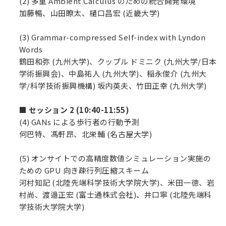
(2) 多重 Ambient Calculus のための統合開発環境
加藤暢、山田瞭太、樋口昌宏 (近畿大学)
(3) Grammar-compressed Self-index with Lyndon
Words
鶴田和弥 (九州大学)、クップル ドミニク (九州大学/日本
学術振興会)、中島祐人 (九州大学)、稲永俊介 (九州大
学/科学技術振興機構) 坂内英夫、竹田正幸 (九州大学)
■ セッション 2 (10:40-11:55)
(4) GANs による歩行者の行動予測
何巴特、馮軒昂、北栄輔 (名古屋大学)
(5) オンサイトでの高精度数値シミュレーション実施の
ための GPU 向き疎行列圧縮スキーム
河村知記 (北陸先端科学技術大学院大学)、米田一徳、岩
村尚、渡邉正宏 (富士通株式会社)、井口寧 (北陸先端科
学技術大学院大学)