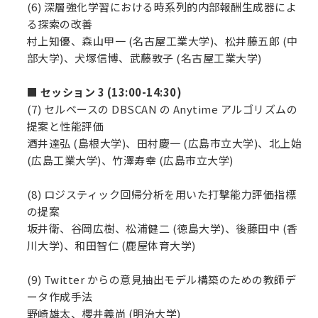
(6) 深層強化学習における時系列的内部報酬生成器によ
る探索の改善
村上知優、森山甲一 (名古屋工業大学)、松井藤五郎 (中
部大学)、犬塚信博、武藤敦子 (名古屋工業大学)
■ セッション 3 (13:00-14:30)
(7) セルベースの DBSCAN の Anytime アルゴリズムの
提案と性能評価
酒井達弘 (島根大学)、田村慶一 (広島市立大学)、北上始
(広島工業大学)、竹澤寿幸 (広島市立大学)
(8) ロジスティック回帰分析を用いた打撃能力評価指標
の提案
坂井衛、谷岡広樹、松浦健二 (徳島大学)、後藤田中 (香
川大学)、和田智仁 (鹿屋体育大学)
(9) Twitter からの意見抽出モデル構築のための教師デ
ータ作成手法
野崎雄太、櫻井義尚 (明治大学)