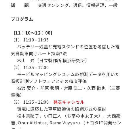
議 題
交通センシング、通信、情報処理，一般
プログラム
［11：10～12：00］
（1） 11:10 - 11:35
バッテリー残量と充電スタンドの位置を考慮した電
気自動車向けルート探索?法
木山 昇（日立製作所 横浜研究所）
（2） 11:35 - 12:00
モービルマッピングシステムの観測データを用いた
看板計測ソフトウェアとその精度評価
石渡 要介・前原 秀明・宮原 浩二・久野 徹也 （三菱
電機）
（3） 11:35 - 12:00
発表キャンセル
環境に適応した車車間通信の協調方式の検討
松本真紀子，小口正人 （お茶の水女子大），大西亮
吉, Onur Altintas, Rama Vuyyuru （トヨタIT開発セン