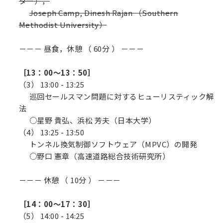
ター），
Joseph Camp, Dinesh Rajan （Southern
Methodist University）
－－－ 昼食，休憩 （ 60分 ） －－－
［13：00～13：50］
（3） 13:00 - 13:25
巡回セールスマン問題に対するヒューリスティック解
法
○星野 貴弘、浜松 芳夫（日本大学）
（4） 13:25 - 13:50
トンネル換気制御ソフトウェア（MPVC）の開発
○野口 憲章（高速道路総合技術研究所）
－－－ 休憩 （ 10分 ） －－－
［14：00～17：30］
（5） 14:00 - 14:25