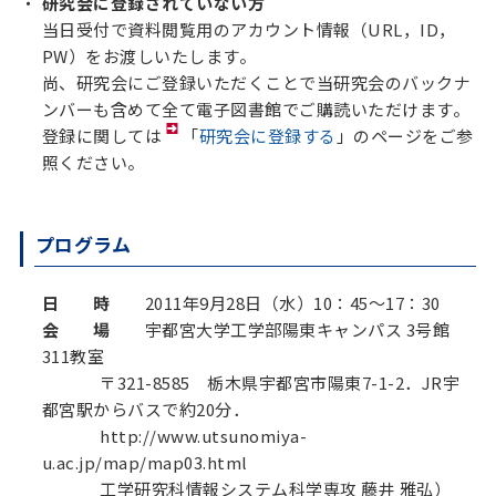
研究会に登録されていない方
当日受付で資料閲覧用のアカウント情報（URL，ID，
PW）をお渡しいたします。
尚、研究会にご登録いただくことで当研究会のバックナ
ンバーも含めて全て電子図書館でご購読いただけます。
登録に関しては
「
研究会に登録する
」のページをご参
照ください。
プログラム
日 時
2011年9月28日（水）10：45～17：30
会 場
宇都宮大学工学部陽東キャンパス 3号館
311教室
〒321-8585 栃木県宇都宮市陽東7-1-2．JR宇
都宮駅からバスで約20分．
http://www.utsunomiya-
u.ac.jp/map/map03.html
工学研究科情報システム科学専攻 藤井 雅弘）