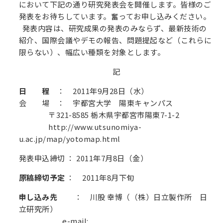
において下記の通り研究発表会を開催します。皆様のご
発表をお待ちしています。奮ってお申し込みください。
発表内容は、研究成果の発表のみならず、最新技術の
紹介、国際会議やデモの報告、問題提起など（これらに
限らない）、幅広い種類を対象とします。
記
日 程
： 2011年9月28日（水）
会 場
： 宇都宮大学 陽東キャンパス
〒321-8585 栃木県宇都宮市陽東7-1-2
http://www.utsunomiya-
u.ac.jp/map/yotomap.html
発表申込締切 ： 2011年7月8日（金）
原稿締切予定
： 2011年8月下旬
申し込み先
： 川股 幸博（（株）日立製作所 日
立研究所）
e-mail: