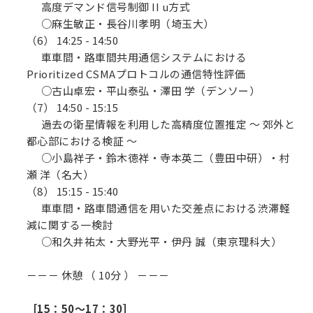
高度デマンド信号制御 II u方式
○麻生敏正・長谷川孝明（埼玉大）
（6） 14:25 - 14:50
車車間・路車間共用通信システムにおける
Prioritized CSMAプロトコルの通信特性評価
○古山卓宏・平山泰弘・澤田 学（デンソー）
（7） 14:50 - 15:15
過去の衛星情報を利用した高精度位置推定 ～ 郊外と
都心部における検証 ～
○小島祥子・鈴木徳祥・寺本英二（豊田中研）・村
瀬 洋（名大）
（8） 15:15 - 15:40
車車間・路車間通信を用いた交差点における渋滞軽
減に関する一検討
○和久井祐太・大野光平・伊丹 誠（東京理科大）
－－－ 休憩 （ 10分 ） －－－
［15：50～17：30］