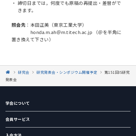
締切日までは，何度でも原稿の再提出・差替がで
きます。
照会先
：本田正美（東京工業大学）
honda.m.ah＠m.titech.ac.jp （＠を半角に
置き換えて下さい）
研究会
研究発表会・シンポジウム開催予定
第151回IS研究
発表会
学会について
会員サービス
入会方法