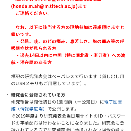
(honda.m.ah@m.titech.ac.jp)まで
ご連絡ください。
なお、以下に該当する方の現地参加は遠慮頂けますと
幸いです。
・発熱、咳、のどの痛み、息苦しさ、胸の痛み等の呼
吸器症状が見られる方
・過去14日以内に中国（特に湖北省・浙江省）への渡
航・滞在歴のある方
標記の研究発表会はペーパレスで行います（貸し出し用
のUSBメモリもご用意しています）。
研究会に登録されている方
研究報告は開催初日の1週間前（＝公知日）に
電子図書
館（情報学広場）
で公開します。
※2019年度より研究発表会当日用サイトのID・パスワー
ドの事前配布は行わないことになりました。研究会に登
録されている方で研究発表会に参加されない場合の論文