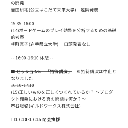
の開発
吉田研祐(公立はこだて未来大学) 遠隔発表
15:35-16:00
(14)ボードゲームのプレイ効果を分析するための基礎
的考察
柳町真子(岩手県立大学) 口頭発表なし
-- 16:00-16:10 休憩 --
■ セッション5 「招待講演」
※招待講演は中止と
なりました
16:10-17:10
(15)正しいものを正しくつくれているか？ ～プロダ
クト開発における真の問題は何か？～
市谷聡啓(ギルドワークス株式会社)
□17:10-17:15 閉会挨拶