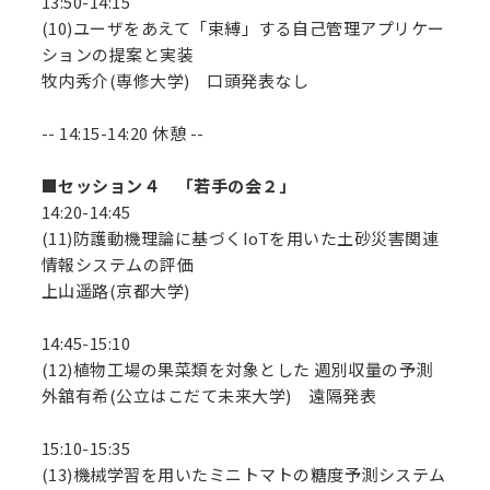
13:50-14:15
(10)ユーザをあえて「束縛」する自己管理アプリケー
ションの提案と実装
牧内秀介(専修大学) 口頭発表なし
-- 14:15-14:20 休憩 --
■セッション４ 「若手の会２」
14:20-14:45
(11)防護動機理論に基づくIoTを用いた土砂災害関連
情報システムの評価
上山遥路(京都大学)
14:45-15:10
(12)植物工場の果菜類を対象とした 週別収量の予測
外舘有希(公立はこだて未来大学) 遠隔発表
15:10-15:35
(13)機械学習を用いたミニトマトの糖度予測システム