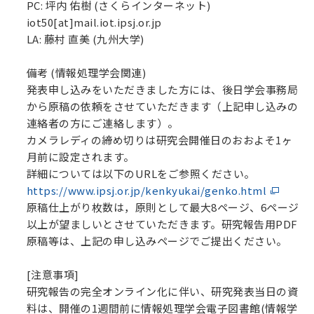
PC: 坪内 佑樹 (さくらインターネット)
iot50[at]mail.iot.ipsj.or.jp
LA: 藤村 直美 (九州大学)
備考 (情報処理学会関連)
発表申し込みをいただきました方には、後日学会事務局
から原稿の依頼をさせていただきます（上記申し込みの
連絡者の方にご連絡します）。
カメラレディの締め切りは研究会開催日のおおよそ1ヶ
月前に設定されます。
詳細については以下のURLをご参照ください。
https://www.ipsj.or.jp/kenkyukai/genko.html
原稿仕上がり枚数は，原則として最大8ページ、6ページ
以上が望ましいとさせていただきます。研究報告用PDF
原稿等は、上記の申し込みページでご提出ください。
[注意事項]
研究報告の完全オンライン化に伴い、研究発表当日の資
料は、開催の1週間前に情報処理学会電子図書館(情報学