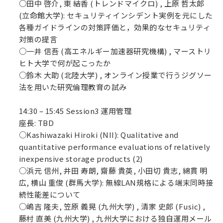
○田中 啓介, 東 結香 (トレンドマイクロ) , 上原 哲太郎
(立命館大学): セキュリティインシデント実例を元にした
各種ガイドラインの対策評価と，効果的なセキュリティ
対策の提言
○一井 信吾 (高エネルギー加速器研究機構) , マーストリ
ヒト大学で何が起こったか
○鈴木 大助 (北陸大学) , オンライン授業で行うジグソー
法を用いた研究倫理教育の試み
14:30 – 15:45 Session3 運用管理
座長: TBD
○Kashiwazaki Hiroki (NII): Qualitative and
quantitative performance evaluations of relatively
inexpensive storage products (2)
○浜元 信州, 井田 寿朗, 齋藤 貴英, 小田切 貴志, 綿貫 明
広, 横山 重俊 (群馬大学): 無線LAN規格による端末同時接
続性能差について
○嶋吉 隆夫, 笠原 義晃 (九州大学) , 清家 史郎 (Fusic) ,
藤村 直美 (九州大学) , 九州大学における独自運用メール