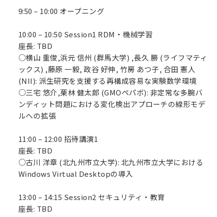
9:50 – 10:00 オープニング
10:00 – 10:50 Session1 RDM・機械学習
座長: TBD
○横山 重俊,浜元 信州 (群馬大学) ,長久 勝 (ライフマティ
ックス) ,藤原 一毅, 政谷 好伸, 竹房 あつ子, 合田 憲人
(NII): 派生研究を支援する再構成容易な実験数学環境
○三宅 悠介,栗林 健太郎 (GMOペパボ): 非定常な多腕バ
ンディット問題における変化検出アプローチの線形モデ
ルへの拡張
11:00 – 12:00 招待講演1
座長: TBD
○古川 洋章 (北九州市立大学): 北九州市立大学における
Windows Virtual Desktopの導入
13:00 – 14:15 Session2 セキュリティ・教育
座長: TBD