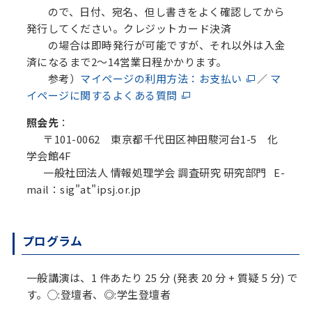
ので、日付、宛名、但し書きをよく確認してから
発行してください。クレジットカード決済
の場合は即時発行が可能ですが、それ以外は入金
済になるまで2～14営業日程かかります。
参考）
マイページの利用方法：お支払い
／
マ
イページに関するよくある質問
照会先
：
〒101-0062 東京都千代田区神田駿河台1-5 化
学会館4F
一般社団法人 情報処理学会 調査研究 研究部門 E-
mail：sig"at"ipsj.or.jp
プログラム
一般講演は、1 件あたり 25 分 (発表 20 分 + 質疑 5 分) で
す。◯:登壇者、◎:学生登壇者